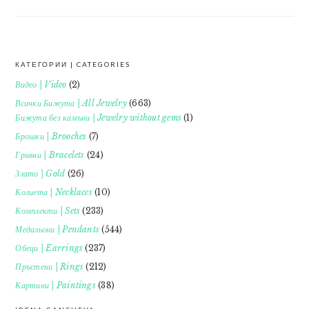
КАТЕГОРИИ | CATEGORIES
FOOTER
Видео | Video
(2)
Всички Бижута | All Jewelry
(663)
Бижута без камъни | Jewelry without gems
(1)
Брошки | Brooches
(7)
Гривни | Bracelets
(24)
Злато | Gold
(26)
Колиета | Necklaces
(10)
Комплекти | Sets
(233)
Медальони | Pendants
(544)
Обеци | Earrings
(237)
Пръстени | Rings
(212)
Картини | Paintings
(38)