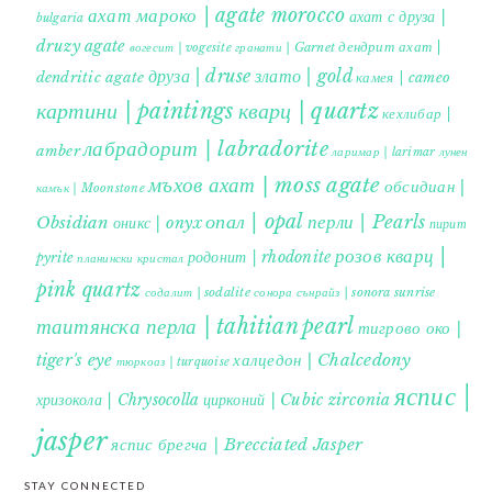
ахат мароко | agate morocco
ахат с друза |
bulgaria
druzy agate
дендрит ахат |
гранати | Garnet
вогесит | vogesite
друза | druse
злато | gold
dendritic agate
камея | cameo
картини | paintings
кварц | quartz
кехлибар |
лабрадорит | labradorite
amber
ларимар | larimar
лунен
мъхов ахат | moss agate
обсидиан |
камък | Moonstone
опал | opal
перли | Pearls
Obsidian
оникс | onyx
пирит |
розов кварц |
родонит | rhodonite
pyrite
планински кристал
pink quartz
содалит | sodalite
сонора сънрайз | sonora sunrise
таитянска перла | tahitian pearl
тигрово око |
tiger's eye
халцедон | Chalcedony
тюркоаз | turquoise
яспис |
хризокола | Chrysocolla
цирконий | Cubic zirconia
jasper
яспис брегча | Brecciated Jasper
STAY CONNECTED