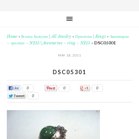
Home
»
Всички Бижута | All Jewelry
»
Пръстени | Rings
»
Авантюрин
– пръстен – N215 | Aventurine – ring – N215
»
DSC05301
MAY 18, 2011
DSC05301
0
0
0
0