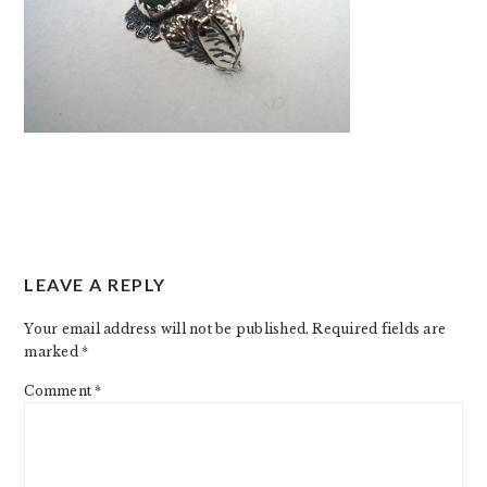
READER
LEAVE A REPLY
INTERACTIONS
Your email address will not be published.
Required fields are
marked
*
Comment
*