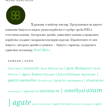
IRENA GANCHEVA
Xудожник и майстор ювелир. Представените на вашето
внимание бижута са изцяло ръчна изработка от сребро проба 925 и
естествени камъни. Авторският дизайн, уникалните камъни и прецизната
изработка създават съвършени ювелирни изделия. Изработените от мен
бижута с авторски дизайн са уникати – бижута с характер, създадени в
единствен екземпляр.
Read More…
КАМЪНИ | GEMS
Ахат
Амазонит | Amazonite
Ахат Мадагаскар | Agate Madagascar
Кварц турмалин |
Рабово | Agate Rabovo
Изумруд | Emerald
quartz tourmaline
авантюрин | Aventurine
Лепидолит | lepidolite
ахат
аметист | amethyst
аквамарин | aquamarine
| agate
ахат ботсвана | agate botswana
ахат българия | agate