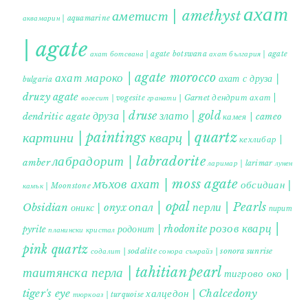
ахат
аметист | amethyst
аквамарин | aquamarine
| agate
ахат ботсвана | agate botswana
ахат българия | agate
ахат мароко | agate morocco
ахат с друза |
bulgaria
druzy agate
дендрит ахат |
гранати | Garnet
вогесит | vogesite
друза | druse
злато | gold
dendritic agate
камея | cameo
картини | paintings
кварц | quartz
кехлибар |
лабрадорит | labradorite
amber
ларимар | larimar
лунен
мъхов ахат | moss agate
обсидиан |
камък | Moonstone
опал | opal
перли | Pearls
Obsidian
оникс | onyx
пирит |
розов кварц |
родонит | rhodonite
pyrite
планински кристал
pink quartz
содалит | sodalite
сонора сънрайз | sonora sunrise
таитянска перла | tahitian pearl
тигрово око |
tiger's eye
халцедон | Chalcedony
тюркоаз | turquoise