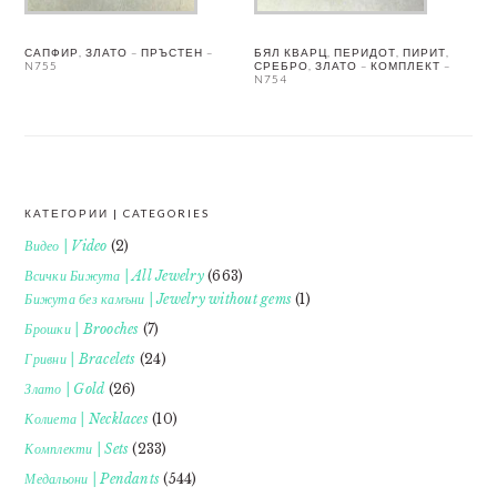
САПФИР, ЗЛАТО – ПРЪСТЕН –
БЯЛ КВАРЦ, ПЕРИДОТ, ПИРИТ,
N755
СРЕБРО, ЗЛАТО – КОМПЛЕКТ –
N754
КАТЕГОРИИ | CATEGORIES
FOOTER
Видео | Video
(2)
Всички Бижута | All Jewelry
(663)
Бижута без камъни | Jewelry without gems
(1)
Брошки | Brooches
(7)
Гривни | Bracelets
(24)
Злато | Gold
(26)
Колиета | Necklaces
(10)
Комплекти | Sets
(233)
Медальони | Pendants
(544)