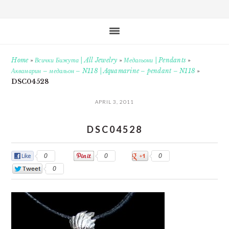
Home
»
Всички Бижута | All Jewelry
»
Медальони | Pendants
»
Аквамарин – медальон – N118 | Aquamarine – pendant – N118
»
DSC04528
APRIL 3, 2011
DSC04528
0
0
0
0