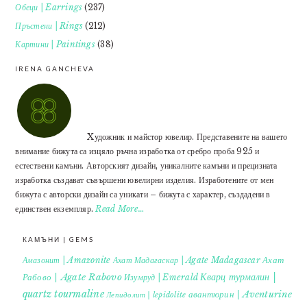
Обеци | Earrings
(237)
Пръстени | Rings
(212)
Картини | Paintings
(38)
IRENA GANCHEVA
Xудожник и майстор ювелир. Представените на вашето
внимание бижута са изцяло ръчна изработка от сребро проба 925 и
естествени камъни. Авторският дизайн, уникалните камъни и прецизната
изработка създават съвършени ювелирни изделия. Изработените от мен
бижута с авторски дизайн са уникати – бижута с характер, създадени в
единствен екземпляр.
Read More…
КАМЪНИ | GEMS
Ахат
Амазонит | Amazonite
Ахат Мадагаскар | Agate Madagascar
Кварц турмалин |
Рабово | Agate Rabovo
Изумруд | Emerald
quartz tourmaline
авантюрин | Aventurine
Лепидолит | lepidolite