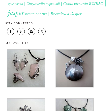
яспис |
хризокола | Chrysocolla
цирконий | Cubic zirconia
jasper
яспис брегча | Brecciated Jasper
STAY CONNECTED
MY FAVORITES