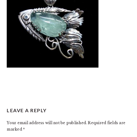
READER
LEAVE A REPLY
INTERACTIONS
Your email address will not be published.
Required fields are
marked
*