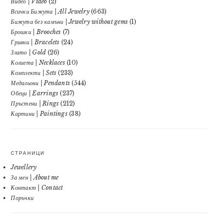
Видео | Video
(2)
Всички Бижута | All Jewelry
(663)
Бижута без камъни | Jewelry without gems
(1)
Брошки | Brooches
(7)
Гривни | Bracelets
(24)
Злато | Gold
(26)
Колиета | Necklaces
(10)
Комплекти | Sets
(233)
Медальони | Pendants
(544)
Обеци | Earrings
(237)
Пръстени | Rings
(212)
Картини | Paintings
(38)
СТРАНИЦИ
Jewellery
За мен | About me
Контакт | Contact
Поръчки