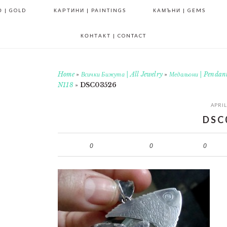
 | GOLD
КАРТИНИ | PAINTINGS
КАМЪНИ | GEMS
КОНТАКТ | CONTACT
Home
»
Всички Бижута | All Jewelry
»
Медальони | Pendan
N118
»
DSC03526
APRIL
DSC
0
0
0