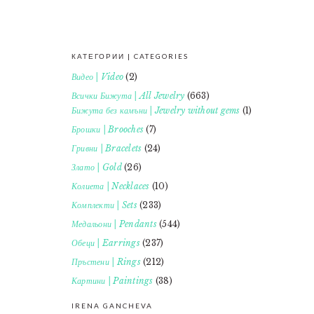
КАТЕГОРИИ | CATEGORIES
FOOTER
Видео | Video
(2)
Всички Бижута | All Jewelry
(663)
Бижута без камъни | Jewelry without gems
(1)
Брошки | Brooches
(7)
Гривни | Bracelets
(24)
Злато | Gold
(26)
Колиета | Necklaces
(10)
Комплекти | Sets
(233)
Медальони | Pendants
(544)
Обеци | Earrings
(237)
Пръстени | Rings
(212)
Картини | Paintings
(38)
IRENA GANCHEVA