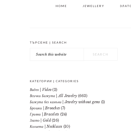
HOME
JEWELLERY
ЗЛАТО
ТЪРСЕНЕ | SEARCH
PRIMARY
Search
SIDEBAR
this
website
КАТЕГОРИИ | CATEGORIES
Видео | Video
(2)
Всички Бижута | All Jewelry
(663)
Бижута без камъни | Jewelry without gems
(1)
Брошки | Brooches
(7)
Гривни | Bracelets
(24)
Злато | Gold
(26)
Колиета | Necklaces
(10)