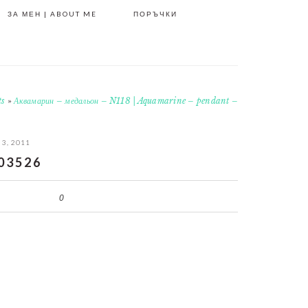
ЗА МЕН | ABOUT ME
ПОРЪЧКИ
ts
»
Аквамарин – медальон – N118 | Aquamarine – pendant –
 3, 2011
03526
0