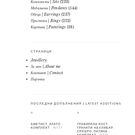
Комплекти | Sets
(233)
Медальони | Pendants
(544)
Обеци | Earrings
(237)
Пръстени | Rings
(212)
Картини | Paintings
(38)
СТРАНИЦИ
Jewellery
За мен | About me
Контакт | Contact
Поръчки
ПОСЛЕДНИ ДОПЪЛНЕНИЯ | LATEST ADDITIONS
АМЕТИСТ, ЗЛАТО –
ГРАВИРАНА КОСТ,
КОМПЛЕКТ – N777
ГРАНАТИ, КЕХЛИБАР,
СРЕБРО, ПАТИНА –
КОМПЛЕКТ – N776