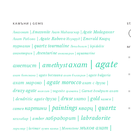
КАМЪНИ | GEMS
S
Амазонит | Amazonite
Ахат Мадагаскар | Agate Madagascar
Кварц
Ахат Рабово | Agate Rabovo
Изумруд | Emerald
турмалин | quartz tourmaline
Лепидолит | lepidolite
M
авантюрин | Aventurine
аквамарин | aquamarine
ахат | agate
аметист | amethyst
ахат ботсвана | agate botswana
ахат българия | agate bulgaria
ахат мароко | agate morocco
ахат с друза |
druzy agate
дендрит ахат
гранати | Garnet
вогесит | vogesite
друза | druse
злато | gold
| dendritic agate
камея |
картини | paintings
кварц | quartz
cameo
лабрадорит | labradorite
кехлибар | amber
мъхов ахат |
ларимар | larimar
лунен камък | Moonstone