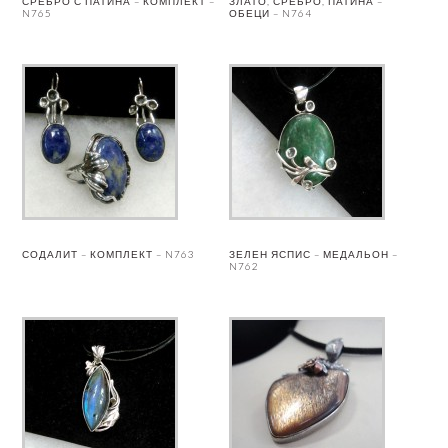
СРЕБРО С ПАТИНА – КОМПЛЕКТ –
ЗЛАТО, СРЕБРО, ПАТИНА –
N765
ОБЕЦИ – N764
СОДАЛИТ – КОМПЛЕКТ – N763
ЗЕЛЕН ЯСПИС – МЕДАЛЬОН –
N762