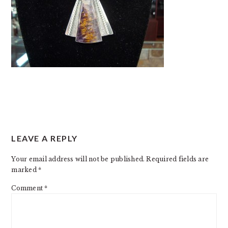
READER
LEAVE A REPLY
INTERACTIONS
Your email address will not be published.
Required fields are
marked
*
Comment
*