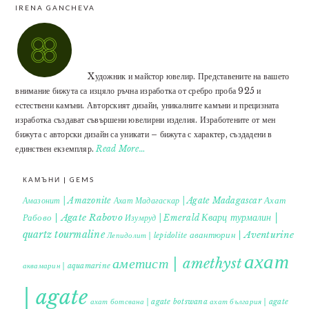
IRENA GANCHEVA
Xудожник и майстор ювелир. Представените на вашето
внимание бижута са изцяло ръчна изработка от сребро проба 925 и
естествени камъни. Авторският дизайн, уникалните камъни и прецизната
изработка създават съвършени ювелирни изделия. Изработените от мен
бижута с авторски дизайн са уникати – бижута с характер, създадени в
единствен екземпляр.
Read More…
КАМЪНИ | GEMS
Ахат
Амазонит | Amazonite
Ахат Мадагаскар | Agate Madagascar
Кварц турмалин |
Рабово | Agate Rabovo
Изумруд | Emerald
quartz tourmaline
авантюрин | Aventurine
Лепидолит | lepidolite
ахат
аметист | amethyst
аквамарин | aquamarine
| agate
ахат ботсвана | agate botswana
ахат българия | agate