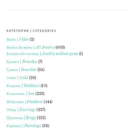
КАТЕГОРИИ | CATEGORIES
FOOTER
Видео | Video
(2)
Всички Бижута | All Jewelry
(663)
Бижута без камъни | Jewelry without gems
(1)
Брошки | Brooches
(7)
Гривни | Bracelets
(24)
Злато | Gold
(26)
Колиета | Necklaces
(10)
Комплекти | Sets
(233)
Медальони | Pendants
(544)
Обеци | Earrings
(237)
Пръстени | Rings
(212)
Картини | Paintings
(38)