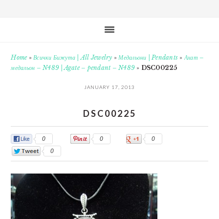
Home
»
Всички Бижута | All Jewelry
»
Медальони | Pendants
»
Ахат –
медальон – N489 | Agate – pendant – N489
»
DSC00225
JANUARY 17, 2013
DSC00225
0
0
0
0