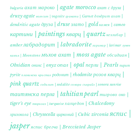
ахат мароко | agate morocco
ахат с друза |
bulgaria
druzy agate
дендрит ахат |
гранати | Garnet
вогесит | vogesite
друза | druse
злато | gold
dendritic agate
камея | cameo
картини | paintings
кварц | quartz
кехлибар |
лабрадорит | labradorite
amber
ларимар | larimar
лунен
мъхов ахат | moss agate
обсидиан |
камък | Moonstone
опал | opal
перли | Pearls
Obsidian
оникс | onyx
пирит |
розов кварц |
родонит | rhodonite
pyrite
планински кристал
pink quartz
содалит | sodalite
сонора сънрайз | sonora sunrise
таитянска перла | tahitian pearl
тигрово око |
tiger's eye
халцедон | Chalcedony
тюркоаз | turquoise
яспис |
хризокола | Chrysocolla
цирконий | Cubic zirconia
jasper
яспис брегча | Brecciated Jasper