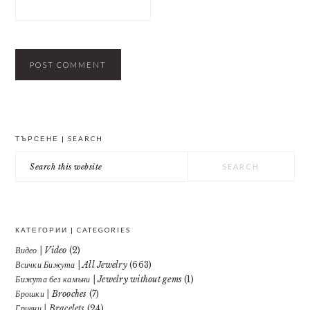
PRIMARY
ТЪРСЕНЕ | SEARCH
SIDEBAR
Search
this
website
КАТЕГОРИИ | CATEGORIES
Видео | Video
(2)
Всички Бижута | All Jewelry
(663)
Бижута без камъни | Jewelry without gems
(1)
Брошки | Brooches
(7)
Гривни | Bracelets
(24)