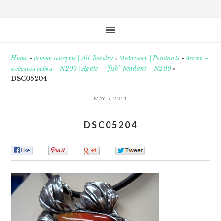
Home
»
Всички Бижута | All Jewelry
»
Медальони | Pendants
»
Ахати –
медальон рибка – N200 | Agate – “fish” pendant – N200
»
DSC05204
MAY 5, 2011
DSC05204
0
0
0
0