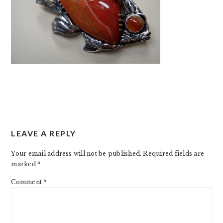
READER
LEAVE A REPLY
INTERACTIONS
Your email address will not be published.
Required fields are
marked
*
Comment
*