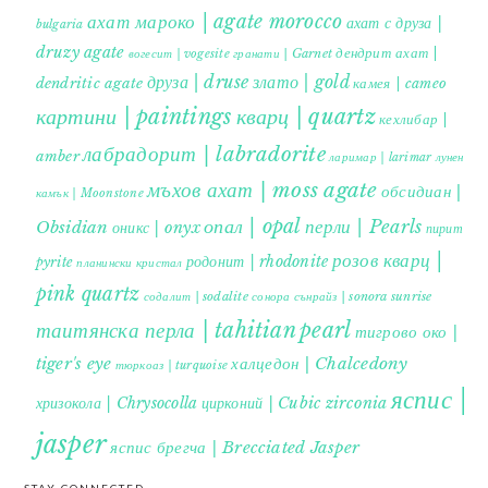
ахат мароко | agate morocco
ахат с друза |
bulgaria
druzy agate
дендрит ахат |
гранати | Garnet
вогесит | vogesite
друза | druse
злато | gold
dendritic agate
камея | cameo
картини | paintings
кварц | quartz
кехлибар |
лабрадорит | labradorite
amber
ларимар | larimar
лунен
мъхов ахат | moss agate
обсидиан |
камък | Moonstone
опал | opal
перли | Pearls
Obsidian
оникс | onyx
пирит |
розов кварц |
родонит | rhodonite
pyrite
планински кристал
pink quartz
содалит | sodalite
сонора сънрайз | sonora sunrise
таитянска перла | tahitian pearl
тигрово око |
tiger's eye
халцедон | Chalcedony
тюркоаз | turquoise
яспис |
хризокола | Chrysocolla
цирконий | Cubic zirconia
jasper
яспис брегча | Brecciated Jasper