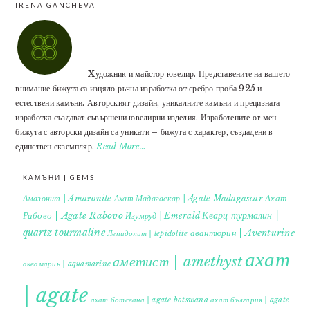
IRENA GANCHEVA
Xудожник и майстор ювелир. Представените на вашето
внимание бижута са изцяло ръчна изработка от сребро проба 925 и
естествени камъни. Авторският дизайн, уникалните камъни и прецизната
изработка създават съвършени ювелирни изделия. Изработените от мен
бижута с авторски дизайн са уникати – бижута с характер, създадени в
единствен екземпляр.
Read More…
КАМЪНИ | GEMS
Ахат
Амазонит | Amazonite
Ахат Мадагаскар | Agate Madagascar
Кварц турмалин |
Рабово | Agate Rabovo
Изумруд | Emerald
quartz tourmaline
авантюрин | Aventurine
Лепидолит | lepidolite
ахат
аметист | amethyst
аквамарин | aquamarine
| agate
ахат ботсвана | agate botswana
ахат българия | agate