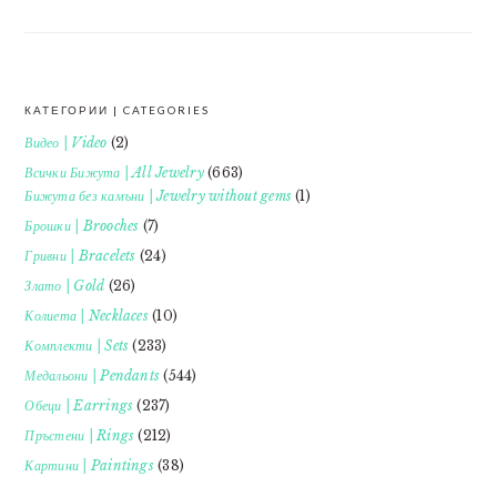
КАТЕГОРИИ | CATEGORIES
FOOTER
Видео | Video
(2)
Всички Бижута | All Jewelry
(663)
Бижута без камъни | Jewelry without gems
(1)
Брошки | Brooches
(7)
Гривни | Bracelets
(24)
Злато | Gold
(26)
Колиета | Necklaces
(10)
Комплекти | Sets
(233)
Медальони | Pendants
(544)
Обеци | Earrings
(237)
Пръстени | Rings
(212)
Картини | Paintings
(38)