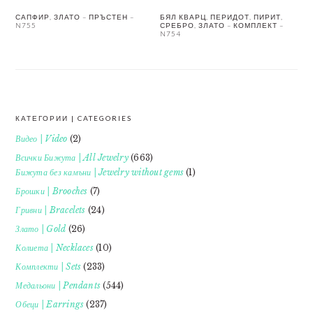
САПФИР, ЗЛАТО – ПРЪСТЕН –
БЯЛ КВАРЦ, ПЕРИДОТ, ПИРИТ,
N755
СРЕБРО, ЗЛАТО – КОМПЛЕКТ –
N754
КАТЕГОРИИ | CATEGORIES
FOOTER
Видео | Video
(2)
Всички Бижута | All Jewelry
(663)
Бижута без камъни | Jewelry without gems
(1)
Брошки | Brooches
(7)
Гривни | Bracelets
(24)
Злато | Gold
(26)
Колиета | Necklaces
(10)
Комплекти | Sets
(233)
Медальони | Pendants
(544)
Обеци | Earrings
(237)