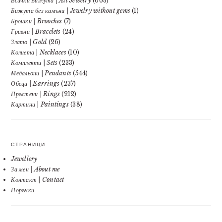
Всички Бижута | All Jewelry
(663)
Бижута без камъни | Jewelry without gems
(1)
Брошки | Brooches
(7)
Гривни | Bracelets
(24)
Злато | Gold
(26)
Колиета | Necklaces
(10)
Комплекти | Sets
(233)
Медальони | Pendants
(544)
Обеци | Earrings
(237)
Пръстени | Rings
(212)
Картини | Paintings
(38)
СТРАНИЦИ
Jewellery
За мен | About me
Контакт | Contact
Поръчки