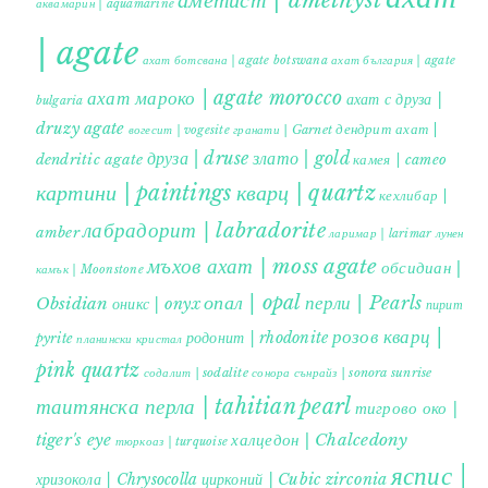
аметист | amethyst
аквамарин | aquamarine
| agate
ахат ботсвана | agate botswana
ахат българия | agate
ахат мароко | agate morocco
ахат с друза |
bulgaria
druzy agate
дендрит ахат |
гранати | Garnet
вогесит | vogesite
друза | druse
злато | gold
dendritic agate
камея | cameo
картини | paintings
кварц | quartz
кехлибар |
лабрадорит | labradorite
amber
ларимар | larimar
лунен
мъхов ахат | moss agate
обсидиан |
камък | Moonstone
опал | opal
перли | Pearls
Obsidian
оникс | onyx
пирит |
розов кварц |
родонит | rhodonite
pyrite
планински кристал
pink quartz
содалит | sodalite
сонора сънрайз | sonora sunrise
таитянска перла | tahitian pearl
тигрово око |
tiger's eye
халцедон | Chalcedony
тюркоаз | turquoise
яспис |
хризокола | Chrysocolla
цирконий | Cubic zirconia