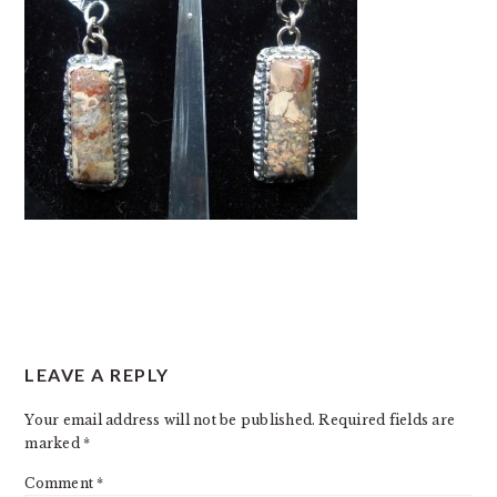
READER
LEAVE A REPLY
INTERACTIONS
Your email address will not be published.
Required fields are
marked
*
Comment
*