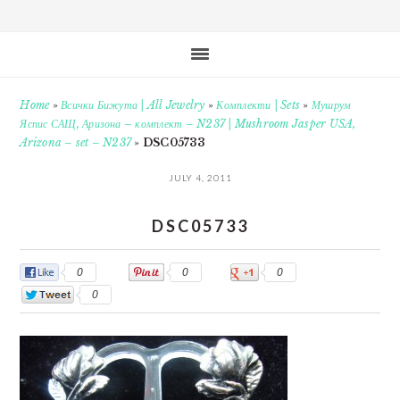
Home
»
Всички Бижута | All Jewelry
»
Комплекти | Sets
»
Мушрум
Яспис САЩ, Аризона – комплект – N237 | Mushroom Jasper USA,
Arizona – set – N237
»
DSC05733
JULY 4, 2011
DSC05733
0
0
0
0