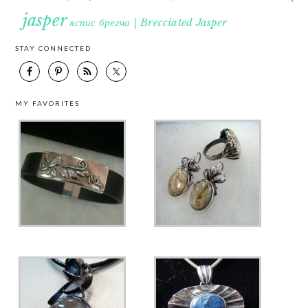
jasper
яспис брегча | Brecciated Jasper
STAY CONNECTED
MY FAVORITES