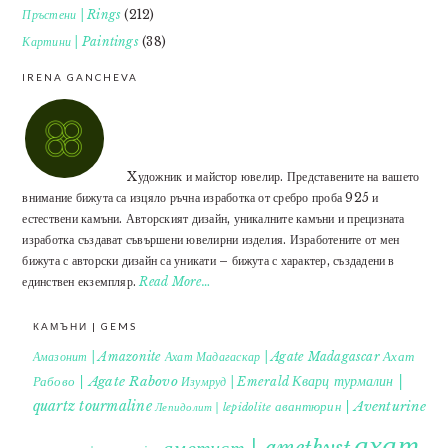
Пръстени | Rings
(212)
Картини | Paintings
(38)
IRENA GANCHEVA
Xудожник и майстор ювелир. Представените на вашето
внимание бижута са изцяло ръчна изработка от сребро проба 925 и
естествени камъни. Авторският дизайн, уникалните камъни и прецизната
изработка създават съвършени ювелирни изделия. Изработените от мен
бижута с авторски дизайн са уникати – бижута с характер, създадени в
единствен екземпляр.
Read More…
КАМЪНИ | GEMS
Ахат
Амазонит | Amazonite
Ахат Мадагаскар | Agate Madagascar
Кварц турмалин |
Рабово | Agate Rabovo
Изумруд | Emerald
quartz tourmaline
авантюрин | Aventurine
Лепидолит | lepidolite
ахат