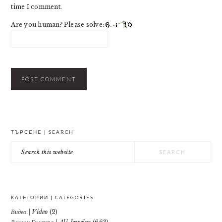
time I comment.
Are you human? Please solve:
PRIMARY
ТЪРСЕНЕ | SEARCH
SIDEBAR
Search
this
website
КАТЕГОРИИ | CATEGORIES
Видео | Video
(2)