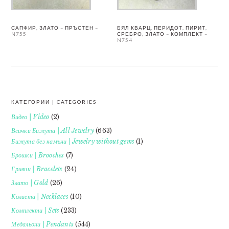
САПФИР, ЗЛАТО – ПРЪСТЕН –
БЯЛ КВАРЦ, ПЕРИДОТ, ПИРИТ,
N755
СРЕБРО, ЗЛАТО – КОМПЛЕКТ –
N754
КАТЕГОРИИ | CATEGORIES
FOOTER
Видео | Video
(2)
Всички Бижута | All Jewelry
(663)
Бижута без камъни | Jewelry without gems
(1)
Брошки | Brooches
(7)
Гривни | Bracelets
(24)
Злато | Gold
(26)
Колиета | Necklaces
(10)
Комплекти | Sets
(233)
Медальони | Pendants
(544)