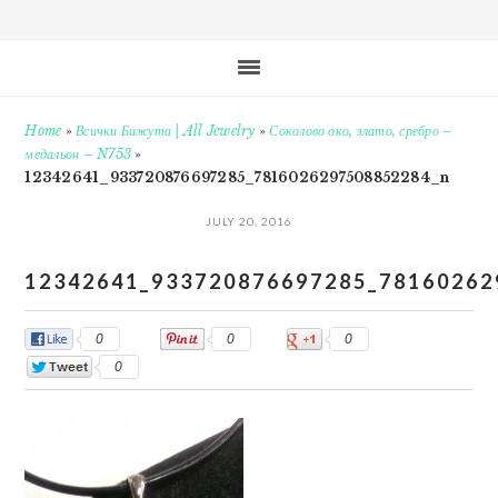
Home
»
Всички Бижута | All Jewelry
»
Соколово око, злато, сребро –
медальон – N753
»
12342641_933720876697285_7816026297508852284_n
JULY 20, 2016
12342641_933720876697285_78160262
0
0
0
0