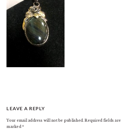
READER
LEAVE A REPLY
INTERACTIONS
Your email address will not be published.
Required fields are
marked
*