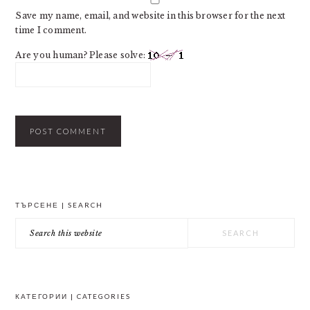
Save my name, email, and website in this browser for the next
time I comment.
Are you human? Please solve:
PRIMARY
ТЪРСЕНЕ | SEARCH
SIDEBAR
Search
this
website
КАТЕГОРИИ | CATEGORIES