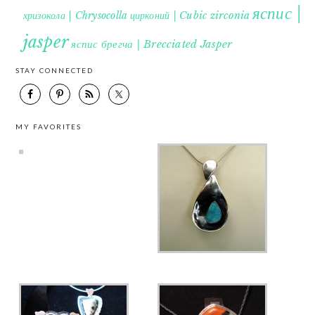
яспис |
хризокола | Chrysocolla
цирконий | Cubic zirconia
jasper
яспис брегча | Brecciated Jasper
STAY CONNECTED
MY FAVORITES