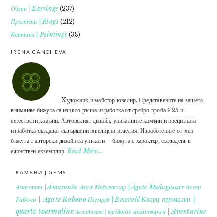
Обеци | Earrings
(237)
Пръстени | Rings
(212)
Картини | Paintings
(38)
IRENA GANCHEVA
Xудожник и майстор ювелир. Представените на вашето
внимание бижута са изцяло ръчна изработка от сребро проба 925 и
естествени камъни. Авторският дизайн, уникалните камъни и прецизната
изработка създават съвършени ювелирни изделия. Изработените от мен
бижута с авторски дизайн са уникати – бижута с характер, създадени в
единствен екземпляр.
Read More…
КАМЪНИ | GEMS
Ахат
Амазонит | Amazonite
Ахат Мадагаскар | Agate Madagascar
Кварц турмалин |
Рабово | Agate Rabovo
Изумруд | Emerald
quartz tourmaline
авантюрин | Aventurine
Лепидолит | lepidolite