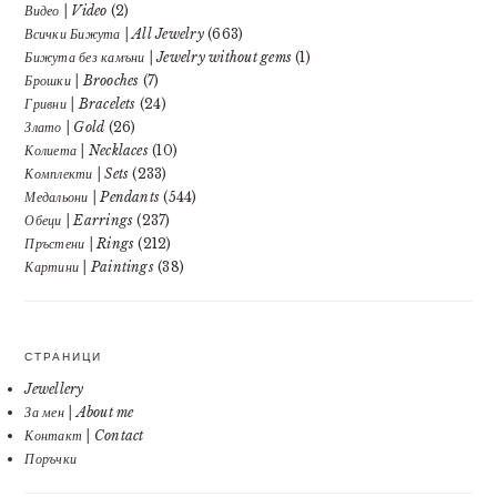
Видео | Video
(2)
Всички Бижута | All Jewelry
(663)
Бижута без камъни | Jewelry without gems
(1)
Брошки | Brooches
(7)
Гривни | Bracelets
(24)
Злато | Gold
(26)
Колиета | Necklaces
(10)
Комплекти | Sets
(233)
Медальони | Pendants
(544)
Обеци | Earrings
(237)
Пръстени | Rings
(212)
Картини | Paintings
(38)
СТРАНИЦИ
Jewellery
За мен | About me
Контакт | Contact
Поръчки