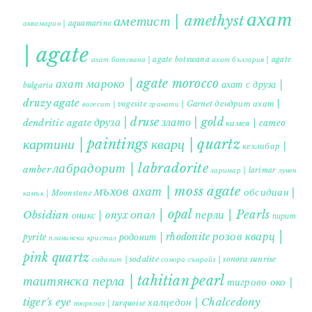
ахат
аметист | amethyst
аквамарин | aquamarine
| agate
ахат ботсвана | agate botswana
ахат българия | agate
ахат мароко | agate morocco
ахат с друза |
bulgaria
druzy agate
дендрит ахат |
гранати | Garnet
вогесит | vogesite
друза | druse
злато | gold
dendritic agate
камея | cameo
картини | paintings
кварц | quartz
кехлибар |
лабрадорит | labradorite
amber
ларимар | larimar
лунен
мъхов ахат | moss agate
обсидиан |
камък | Moonstone
опал | opal
перли | Pearls
Obsidian
оникс | onyx
пирит |
розов кварц |
родонит | rhodonite
pyrite
планински кристал
pink quartz
содалит | sodalite
сонора сънрайз | sonora sunrise
таитянска перла | tahitian pearl
тигрово око |
tiger's eye
халцедон | Chalcedony
тюркоаз | turquoise