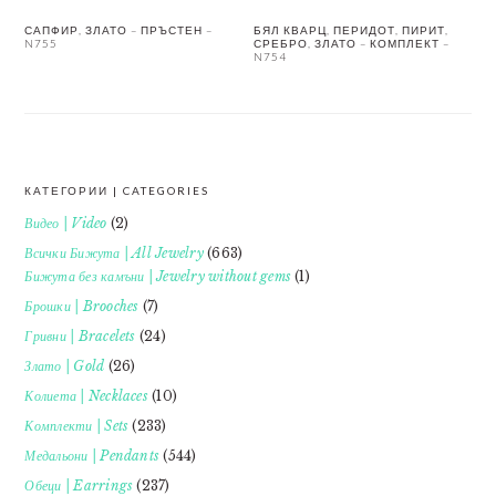
САПФИР, ЗЛАТО – ПРЪСТЕН –
БЯЛ КВАРЦ, ПЕРИДОТ, ПИРИТ,
N755
СРЕБРО, ЗЛАТО – КОМПЛЕКТ –
N754
КАТЕГОРИИ | CATEGORIES
FOOTER
Видео | Video
(2)
Всички Бижута | All Jewelry
(663)
Бижута без камъни | Jewelry without gems
(1)
Брошки | Brooches
(7)
Гривни | Bracelets
(24)
Злато | Gold
(26)
Колиета | Necklaces
(10)
Комплекти | Sets
(233)
Медальони | Pendants
(544)
Обеци | Earrings
(237)