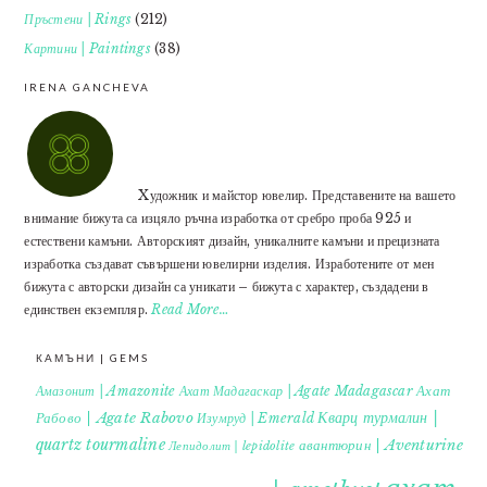
Пръстени | Rings
(212)
Картини | Paintings
(38)
IRENA GANCHEVA
Xудожник и майстор ювелир. Представените на вашето
внимание бижута са изцяло ръчна изработка от сребро проба 925 и
естествени камъни. Авторският дизайн, уникалните камъни и прецизната
изработка създават съвършени ювелирни изделия. Изработените от мен
бижута с авторски дизайн са уникати – бижута с характер, създадени в
единствен екземпляр.
Read More…
КАМЪНИ | GEMS
Ахат
Амазонит | Amazonite
Ахат Мадагаскар | Agate Madagascar
Кварц турмалин |
Рабово | Agate Rabovo
Изумруд | Emerald
quartz tourmaline
авантюрин | Aventurine
Лепидолит | lepidolite