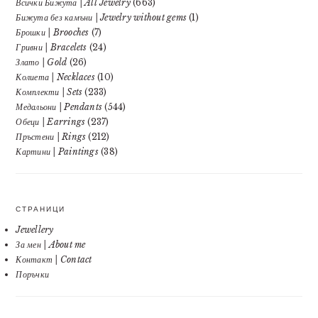
Всички Бижута | All Jewelry
(663)
Бижута без камъни | Jewelry without gems
(1)
Брошки | Brooches
(7)
Гривни | Bracelets
(24)
Злато | Gold
(26)
Колиета | Necklaces
(10)
Комплекти | Sets
(233)
Медальони | Pendants
(544)
Обеци | Earrings
(237)
Пръстени | Rings
(212)
Картини | Paintings
(38)
СТРАНИЦИ
Jewellery
За мен | About me
Контакт | Contact
Поръчки