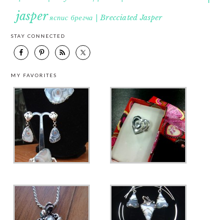
jasper
яспис брегча | Brecciated Jasper
STAY CONNECTED
MY FAVORITES