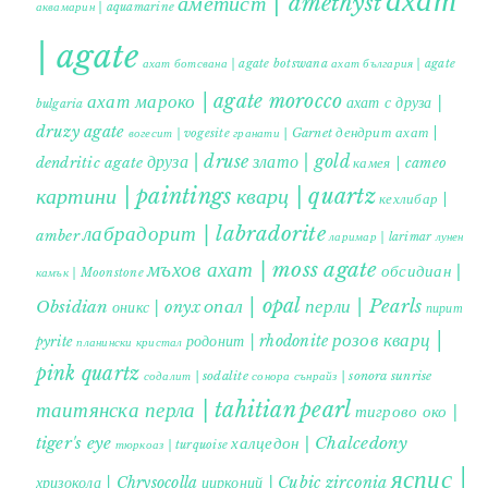
ахат
аметист | amethyst
аквамарин | aquamarine
| agate
ахат ботсвана | agate botswana
ахат българия | agate
ахат мароко | agate morocco
ахат с друза |
bulgaria
druzy agate
дендрит ахат |
гранати | Garnet
вогесит | vogesite
друза | druse
злато | gold
dendritic agate
камея | cameo
картини | paintings
кварц | quartz
кехлибар |
лабрадорит | labradorite
amber
ларимар | larimar
лунен
мъхов ахат | moss agate
обсидиан |
камък | Moonstone
опал | opal
перли | Pearls
Obsidian
оникс | onyx
пирит |
розов кварц |
родонит | rhodonite
pyrite
планински кристал
pink quartz
содалит | sodalite
сонора сънрайз | sonora sunrise
таитянска перла | tahitian pearl
тигрово око |
tiger's eye
халцедон | Chalcedony
тюркоаз | turquoise
яспис |
хризокола | Chrysocolla
цирконий | Cubic zirconia