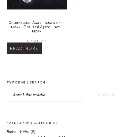
Опализиран Ахат – комплект –
N247 | Оpalized Аgate – set –
N247
JULY 31, 2011
READ MORE
PRIMARY
ТЪРСЕНЕ | SEARCH
SIDEBAR
Search
this
website
КАТЕГОРИИ | CATEGORIES
Видео | Video
(2)