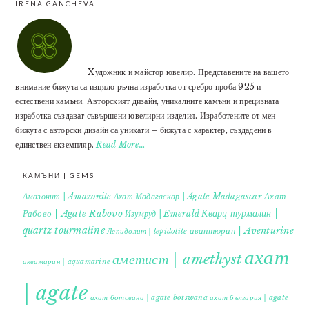
IRENA GANCHEVA
Xудожник и майстор ювелир. Представените на вашето
внимание бижута са изцяло ръчна изработка от сребро проба 925 и
естествени камъни. Авторският дизайн, уникалните камъни и прецизната
изработка създават съвършени ювелирни изделия. Изработените от мен
бижута с авторски дизайн са уникати – бижута с характер, създадени в
единствен екземпляр.
Read More…
КАМЪНИ | GEMS
Ахат
Амазонит | Amazonite
Ахат Мадагаскар | Agate Madagascar
Кварц турмалин |
Рабово | Agate Rabovo
Изумруд | Emerald
quartz tourmaline
авантюрин | Aventurine
Лепидолит | lepidolite
ахат
аметист | amethyst
аквамарин | aquamarine
| agate
ахат ботсвана | agate botswana
ахат българия | agate