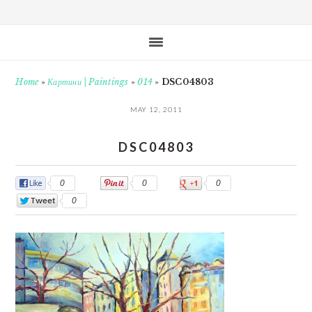
Home
»
Картини | Paintings
»
014
»
DSC04803
MAY 12, 2011
DSC04803
0
0
0
0