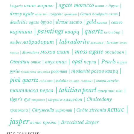
ахат мароко | agate morocco
ахат с друза |
bulgaria
druzy agate
дендрит ахат |
гранати | Garnet
вогесит | vogesite
друза | druse
злато | gold
dendritic agate
камея | cameo
картини | paintings
кварц | quartz
кехлибар |
лабрадорит | labradorite
amber
ларимар | larimar
лунен
мъхов ахат | moss agate
обсидиан |
камък | Moonstone
опал | opal
перли | Pearls
Obsidian
оникс | onyx
пирит |
розов кварц |
родонит | rhodonite
pyrite
планински кристал
pink quartz
содалит | sodalite
сонора сънрайз | sonora sunrise
таитянска перла | tahitian pearl
тигрово око |
tiger's eye
халцедон | Chalcedony
тюркоаз | turquoise
яспис |
хризокола | Chrysocolla
цирконий | Cubic zirconia
jasper
яспис брегча | Brecciated Jasper
STAY CONNECTED