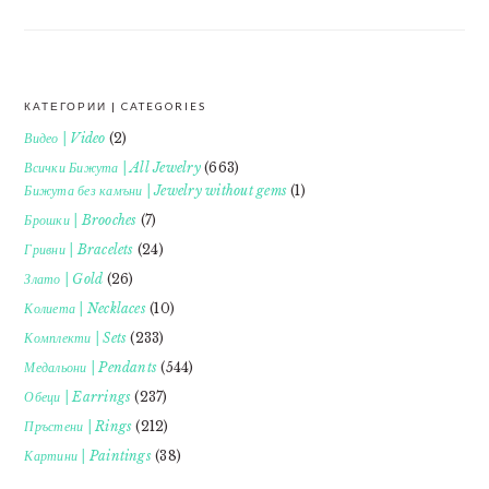
КАТЕГОРИИ | CATEGORIES
FOOTER
Видео | Video
(2)
Всички Бижута | All Jewelry
(663)
Бижута без камъни | Jewelry without gems
(1)
Брошки | Brooches
(7)
Гривни | Bracelets
(24)
Злато | Gold
(26)
Колиета | Necklaces
(10)
Комплекти | Sets
(233)
Медальони | Pendants
(544)
Обеци | Earrings
(237)
Пръстени | Rings
(212)
Картини | Paintings
(38)