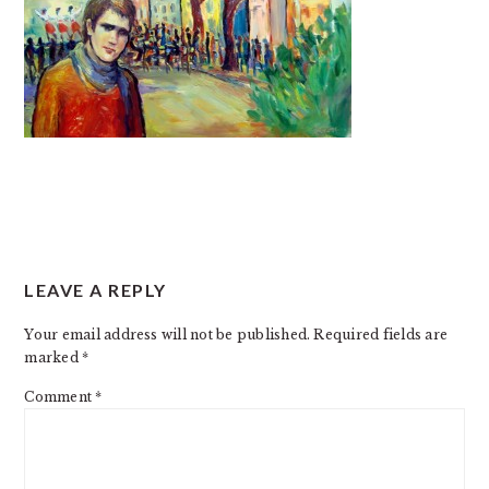
READER
LEAVE A REPLY
INTERACTIONS
Your email address will not be published.
Required fields are
marked
*
Comment
*