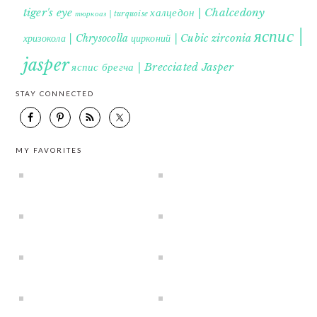
tiger's eye
халцедон | Chalcedony
тюркоаз | turquoise
яспис |
хризокола | Chrysocolla
цирконий | Cubic zirconia
jasper
яспис брегча | Brecciated Jasper
STAY CONNECTED
MY FAVORITES