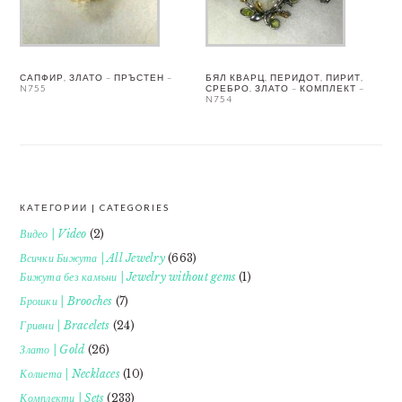
САПФИР, ЗЛАТО – ПРЪСТЕН –
БЯЛ КВАРЦ, ПЕРИДОТ, ПИРИТ,
N755
СРЕБРО, ЗЛАТО – КОМПЛЕКТ –
N754
КАТЕГОРИИ | CATEGORIES
FOOTER
Видео | Video
(2)
Всички Бижута | All Jewelry
(663)
Бижута без камъни | Jewelry without gems
(1)
Брошки | Brooches
(7)
Гривни | Bracelets
(24)
Злато | Gold
(26)
Колиета | Necklaces
(10)
Комплекти | Sets
(233)