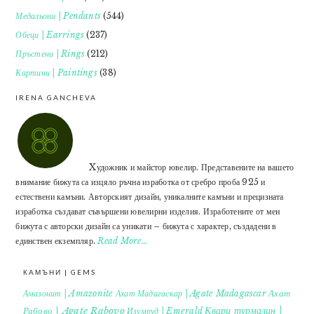
Медальони | Pendants
(544)
Обеци | Earrings
(237)
Пръстени | Rings
(212)
Картини | Paintings
(38)
IRENA GANCHEVA
Xудожник и майстор ювелир. Представените на вашето
внимание бижута са изцяло ръчна изработка от сребро проба 925 и
естествени камъни. Авторският дизайн, уникалните камъни и прецизната
изработка създават съвършени ювелирни изделия. Изработените от мен
бижута с авторски дизайн са уникати – бижута с характер, създадени в
единствен екземпляр.
Read More…
КАМЪНИ | GEMS
Ахат
Амазонит | Amazonite
Ахат Мадагаскар | Agate Madagascar
Кварц турмалин |
Рабово | Agate Rabovo
Изумруд | Emerald