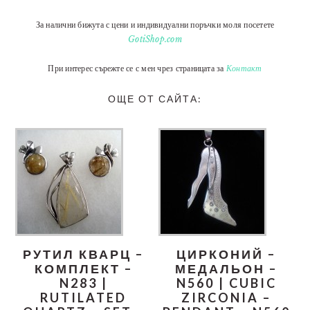
За налични бижута с цени и индивидуални поръчки моля посетете
GotiShop.com
При интерес сърежте се с мен чрез страницата за
Контакт
ОЩЕ ОТ САЙТА:
РУТИЛ КВАРЦ –
ЦИРКОНИЙ –
КОМПЛЕКТ –
МЕДАЛЬОН –
N283 |
N560 | CUBIC
RUTILATED
ZIRCONIA –