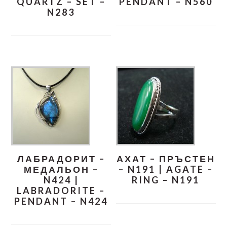
QUARTZ – SET –
PENDANT – N560
N283
ЛАБРАДОРИТ –
АХАТ – ПРЪСТЕН
МЕДАЛЬОН –
– N191 | AGATE –
N424 |
RING – N191
LABRADORITE –
PENDANT – N424