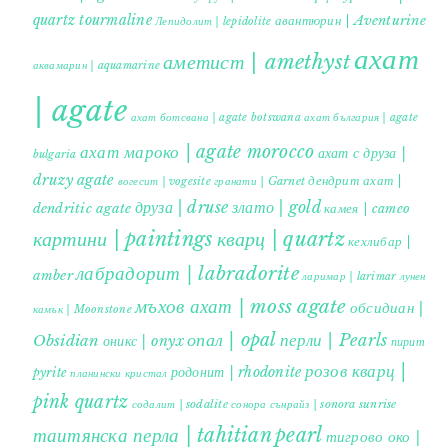
quartz tourmaline
авантюрин | Aventurine
Лепидолит | lepidolite
ахат
аметист | amethyst
аквамарин | aquamarine
| agate
ахат ботсвана | agate botswana
ахат българия | agate
ахат мароко | agate morocco
ахат с друза |
bulgaria
druzy agate
дендрит ахат |
гранати | Garnet
вогесит | vogesite
друза | druse
злато | gold
dendritic agate
камея | cameo
картини | paintings
кварц | quartz
кехлибар |
лабрадорит | labradorite
amber
ларимар | larimar
лунен
мъхов ахат | moss agate
обсидиан |
камък | Moonstone
опал | opal
перли | Pearls
Obsidian
оникс | onyx
пирит |
розов кварц |
родонит | rhodonite
pyrite
планински кристал
pink quartz
содалит | sodalite
сонора сънрайз | sonora sunrise
таитянска перла | tahitian pearl
тигрово око |