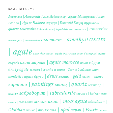
КАМЪНИ | GEMS
Ахат
Амазонит | Amazonite
Ахат Мадагаскар | Agate Madagascar
Кварц турмалин |
Рабово | Agate Rabovo
Изумруд | Emerald
quartz tourmaline
авантюрин | Aventurine
Лепидолит | lepidolite
ахат
аметист | amethyst
аквамарин | aquamarine
| agate
ахат ботсвана | agate botswana
ахат българия | agate
ахат мароко | agate morocco
ахат с друза |
bulgaria
druzy agate
дендрит ахат |
гранати | Garnet
вогесит | vogesite
друза | druse
злато | gold
dendritic agate
камея | cameo
картини | paintings
кварц | quartz
кехлибар |
лабрадорит | labradorite
amber
ларимар | larimar
лунен
мъхов ахат | moss agate
обсидиан |
камък | Moonstone
опал | opal
перли | Pearls
Obsidian
оникс | onyx
пирит |