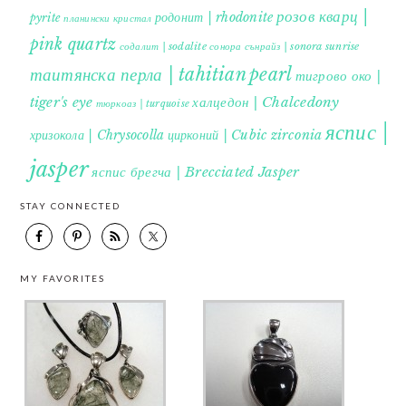
розов кварц |
родонит | rhodonite
pyrite
планински кристал
pink quartz
содалит | sodalite
сонора сънрайз | sonora sunrise
таитянска перла | tahitian pearl
тигрово око |
tiger's eye
халцедон | Chalcedony
тюркоаз | turquoise
яспис |
хризокола | Chrysocolla
цирконий | Cubic zirconia
jasper
яспис брегча | Brecciated Jasper
STAY CONNECTED
MY FAVORITES