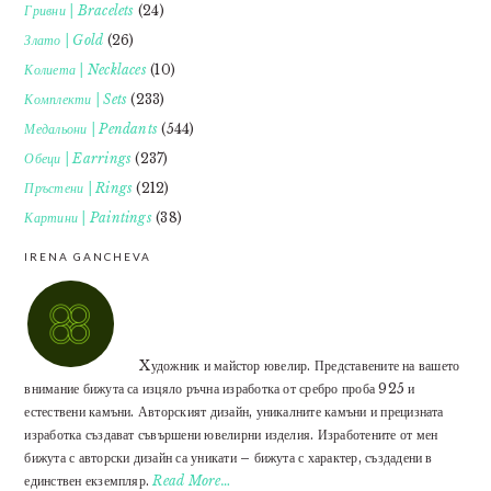
Гривни | Bracelets
(24)
Злато | Gold
(26)
Колиета | Necklaces
(10)
Комплекти | Sets
(233)
Медальони | Pendants
(544)
Обеци | Earrings
(237)
Пръстени | Rings
(212)
Картини | Paintings
(38)
IRENA GANCHEVA
Xудожник и майстор ювелир. Представените на вашето
внимание бижута са изцяло ръчна изработка от сребро проба 925 и
естествени камъни. Авторският дизайн, уникалните камъни и прецизната
изработка създават съвършени ювелирни изделия. Изработените от мен
бижута с авторски дизайн са уникати – бижута с характер, създадени в
единствен екземпляр.
Read More…