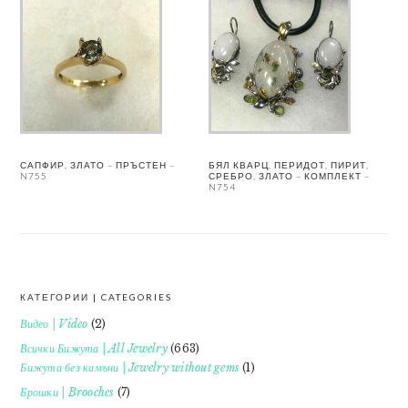
САПФИР, ЗЛАТО – ПРЪСТЕН –
БЯЛ КВАРЦ, ПЕРИДОТ, ПИРИТ,
N755
СРЕБРО, ЗЛАТО – КОМПЛЕКТ –
N754
КАТЕГОРИИ | CATEGORIES
FOOTER
Видео | Video
(2)
Всички Бижута | All Jewelry
(663)
Бижута без камъни | Jewelry without gems
(1)
Брошки | Brooches
(7)