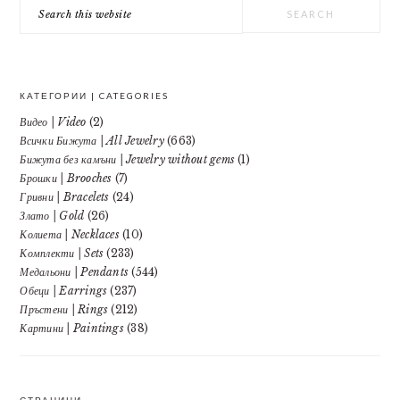
Search
this
website
КАТЕГОРИИ | CATEGORIES
Видео | Video
(2)
Всички Бижута | All Jewelry
(663)
Бижута без камъни | Jewelry without gems
(1)
Брошки | Brooches
(7)
Гривни | Bracelets
(24)
Злато | Gold
(26)
Колиета | Necklaces
(10)
Комплекти | Sets
(233)
Медальони | Pendants
(544)
Обеци | Earrings
(237)
Пръстени | Rings
(212)
Картини | Paintings
(38)