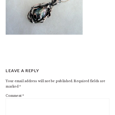
READER
LEAVE A REPLY
INTERACTIONS
Your email address will not be published.
Required fields are
marked
*
Comment
*