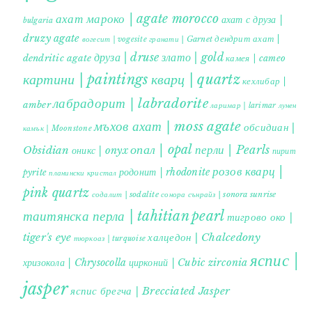
ахат мароко | agate morocco
ахат с друза |
bulgaria
druzy agate
дендрит ахат |
гранати | Garnet
вогесит | vogesite
друза | druse
злато | gold
dendritic agate
камея | cameo
картини | paintings
кварц | quartz
кехлибар |
лабрадорит | labradorite
amber
ларимар | larimar
лунен
мъхов ахат | moss agate
обсидиан |
камък | Moonstone
опал | opal
перли | Pearls
Obsidian
оникс | onyx
пирит |
розов кварц |
родонит | rhodonite
pyrite
планински кристал
pink quartz
содалит | sodalite
сонора сънрайз | sonora sunrise
таитянска перла | tahitian pearl
тигрово око |
tiger's eye
халцедон | Chalcedony
тюркоаз | turquoise
яспис |
хризокола | Chrysocolla
цирконий | Cubic zirconia
jasper
яспис брегча | Brecciated Jasper