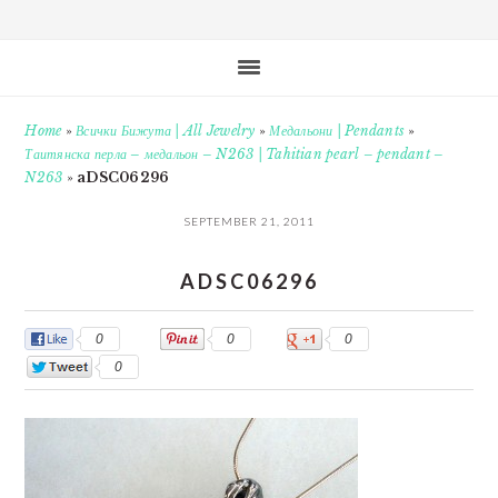
Home
»
Всички Бижута | All Jewelry
»
Медальони | Pendants
»
Таитянска перла – медальон – N263 | Tahitian pearl – pendant –
N263
»
aDSC06296
SEPTEMBER 21, 2011
ADSC06296
0
0
0
0