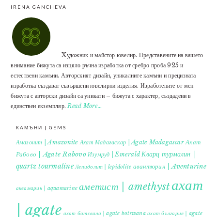
IRENA GANCHEVA
Xудожник и майстор ювелир. Представените на вашето
внимание бижута са изцяло ръчна изработка от сребро проба 925 и
естествени камъни. Авторският дизайн, уникалните камъни и прецизната
изработка създават съвършени ювелирни изделия. Изработените от мен
бижута с авторски дизайн са уникати – бижута с характер, създадени в
единствен екземпляр.
Read More…
КАМЪНИ | GEMS
Ахат
Амазонит | Amazonite
Ахат Мадагаскар | Agate Madagascar
Кварц турмалин |
Рабово | Agate Rabovo
Изумруд | Emerald
quartz tourmaline
авантюрин | Aventurine
Лепидолит | lepidolite
ахат
аметист | amethyst
аквамарин | aquamarine
| agate
ахат ботсвана | agate botswana
ахат българия | agate