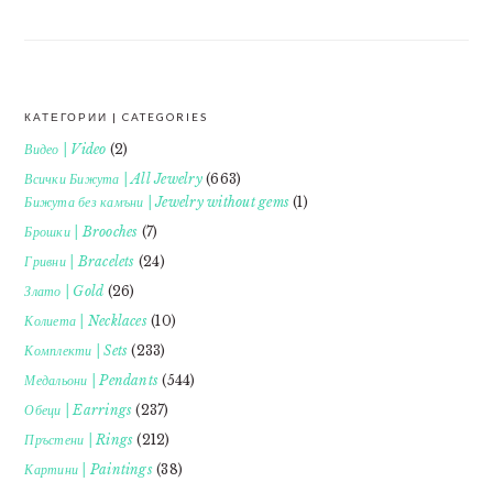
КАТЕГОРИИ | CATEGORIES
FOOTER
Видео | Video
(2)
Всички Бижута | All Jewelry
(663)
Бижута без камъни | Jewelry without gems
(1)
Брошки | Brooches
(7)
Гривни | Bracelets
(24)
Злато | Gold
(26)
Колиета | Necklaces
(10)
Комплекти | Sets
(233)
Медальони | Pendants
(544)
Обеци | Earrings
(237)
Пръстени | Rings
(212)
Картини | Paintings
(38)