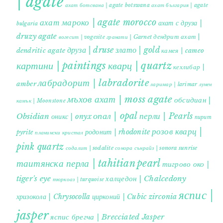
| agate
ахат ботсвана | agate botswana
ахат българия | agate
ахат мароко | agate morocco
ахат с друза |
bulgaria
druzy agate
дендрит ахат |
гранати | Garnet
вогесит | vogesite
друза | druse
злато | gold
dendritic agate
камея | cameo
картини | paintings
кварц | quartz
кехлибар |
лабрадорит | labradorite
amber
ларимар | larimar
лунен
мъхов ахат | moss agate
обсидиан |
камък | Moonstone
опал | opal
перли | Pearls
Obsidian
оникс | onyx
пирит |
розов кварц |
родонит | rhodonite
pyrite
планински кристал
pink quartz
содалит | sodalite
сонора сънрайз | sonora sunrise
таитянска перла | tahitian pearl
тигрово око |
tiger's eye
халцедон | Chalcedony
тюркоаз | turquoise
яспис |
хризокола | Chrysocolla
цирконий | Cubic zirconia
jasper
яспис брегча | Brecciated Jasper