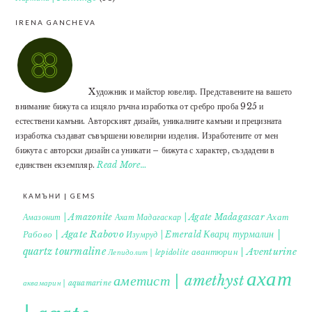
IRENA GANCHEVA
Xудожник и майстор ювелир. Представените на вашето
внимание бижута са изцяло ръчна изработка от сребро проба 925 и
естествени камъни. Авторският дизайн, уникалните камъни и прецизната
изработка създават съвършени ювелирни изделия. Изработените от мен
бижута с авторски дизайн са уникати – бижута с характер, създадени в
единствен екземпляр.
Read More…
КАМЪНИ | GEMS
Ахат
Амазонит | Amazonite
Ахат Мадагаскар | Agate Madagascar
Кварц турмалин |
Рабово | Agate Rabovo
Изумруд | Emerald
quartz tourmaline
авантюрин | Aventurine
Лепидолит | lepidolite
ахат
аметист | amethyst
аквамарин | aquamarine