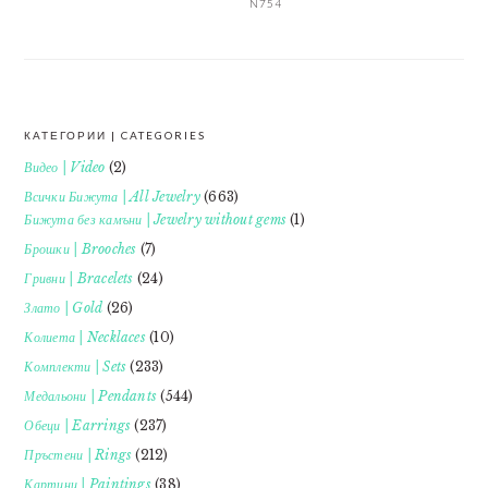
N754
КАТЕГОРИИ | CATEGORIES
FOOTER
Видео | Video
(2)
Всички Бижута | All Jewelry
(663)
Бижута без камъни | Jewelry without gems
(1)
Брошки | Brooches
(7)
Гривни | Bracelets
(24)
Злато | Gold
(26)
Колиета | Necklaces
(10)
Комплекти | Sets
(233)
Медальони | Pendants
(544)
Обеци | Earrings
(237)
Пръстени | Rings
(212)
Картини | Paintings
(38)