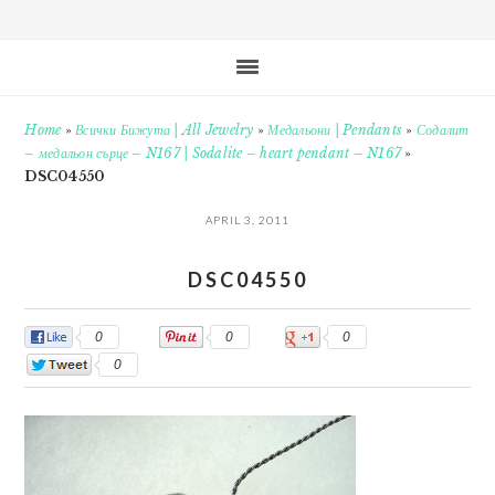
Home
»
Всички Бижута | All Jewelry
»
Медальони | Pendants
»
Содалит
– медальон сърце – N167 | Sodalite – heart pendant – N167
»
DSC04550
APRIL 3, 2011
DSC04550
0
0
0
0