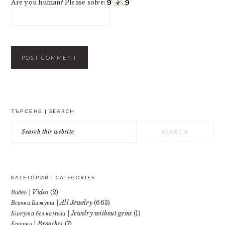
Are you human? Please solve:
PRIMARY
ТЪРСЕНЕ | SEARCH
SIDEBAR
Search
this
website
КАТЕГОРИИ | CATEGORIES
Видео | Video
(2)
Всички Бижута | All Jewelry
(663)
Бижута без камъни | Jewelry without gems
(1)
Брошки | Brooches
(7)