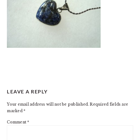
READER
LEAVE A REPLY
INTERACTIONS
Your email address will not be published.
Required fields are
marked
*
Comment
*