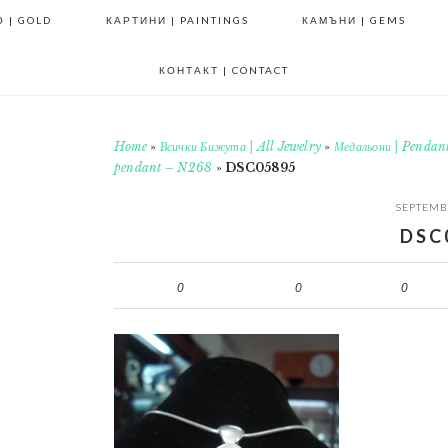
 | GOLD
КАРТИНИ | PAINTINGS
КАМЪНИ | GEMS
КОНТАКТ | CONTACT
Home
»
Всички Бижута | All Jewelry
»
Медальони | Pendan
pendant – N268
»
DSC05895
SEPTEMBE
DSC
0
0
0