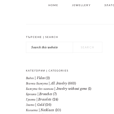
HOME
JEWELLERY
ЗЛАТО
ТЪРСЕНЕ | SEARCH
PRIMARY
Search
SIDEBAR
this
website
КАТЕГОРИИ | CATEGORIES
Видео | Video
(2)
Всички Бижута | All Jewelry
(663)
Бижута без камъни | Jewelry without gems
(1)
Брошки | Brooches
(7)
Гривни | Bracelets
(24)
Злато | Gold
(26)
Колиета | Necklaces
(10)