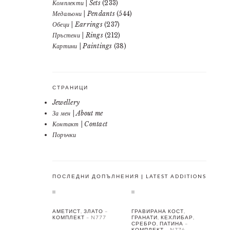
Комплекти | Sets
(233)
Медальони | Pendants
(544)
Обеци | Earrings
(237)
Пръстени | Rings
(212)
Картини | Paintings
(38)
СТРАНИЦИ
Jewellery
За мен | About me
Контакт | Contact
Поръчки
ПОСЛЕДНИ ДОПЪЛНЕНИЯ | LATEST ADDITIONS
АМЕТИСТ, ЗЛАТО –
ГРАВИРАНА КОСТ,
КОМПЛЕКТ – N777
ГРАНАТИ, КЕХЛИБАР,
СРЕБРО, ПАТИНА –
КОМПЛЕКТ – N776