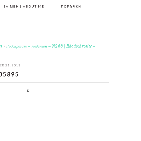
ЗА МЕН | ABOUT ME
ПОРЪЧКИ
ts
»
Родохрозит – медальон – N268 | Rhodochrosite –
R 21, 2011
05895
0