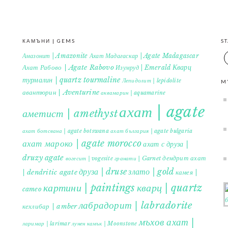
КАМЪНИ | GEMS
S
Амазонит | Amazonite
Ахат Мадагаскар | Agate Madagascar
Кварц
Ахат Рабово | Agate Rabovo
Изумруд | Emerald
турмалин | quartz tourmaline
Лепидолит | lepidolite
M
авантюрин | Aventurine
аквамарин | aquamarine
ахат | agate
аметист | amethyst
ахат ботсвана | agate botswana
ахат българия | agate bulgaria
ахат мароко | agate morocco
ахат с друза |
druzy agate
дендрит ахат
гранати | Garnet
вогесит | vogesite
друза | druse
злато | gold
| dendritic agate
камея |
картини | paintings
кварц | quartz
cameo
лабрадорит | labradorite
кехлибар | amber
мъхов ахат |
ларимар | larimar
лунен камък | Moonstone