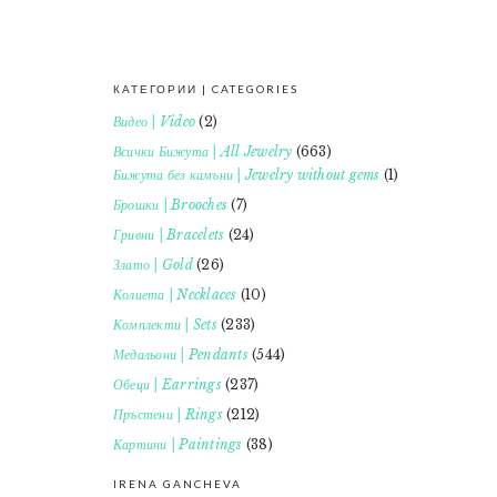
КАТЕГОРИИ | CATEGORIES
FOOTER
Видео | Video
(2)
Всички Бижута | All Jewelry
(663)
Бижута без камъни | Jewelry without gems
(1)
Брошки | Brooches
(7)
Гривни | Bracelets
(24)
Злато | Gold
(26)
Колиета | Necklaces
(10)
Комплекти | Sets
(233)
Медальони | Pendants
(544)
Обеци | Earrings
(237)
Пръстени | Rings
(212)
Картини | Paintings
(38)
IRENA GANCHEVA