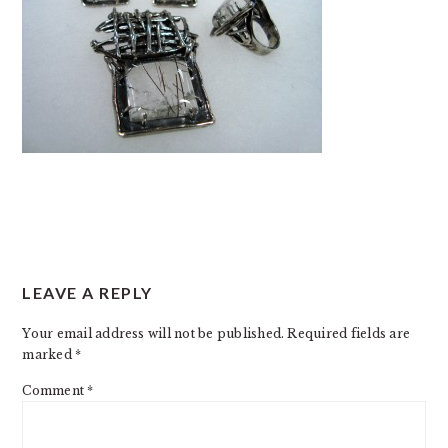
READER
LEAVE A REPLY
INTERACTIONS
Your email address will not be published.
Required fields are
marked
*
Comment
*