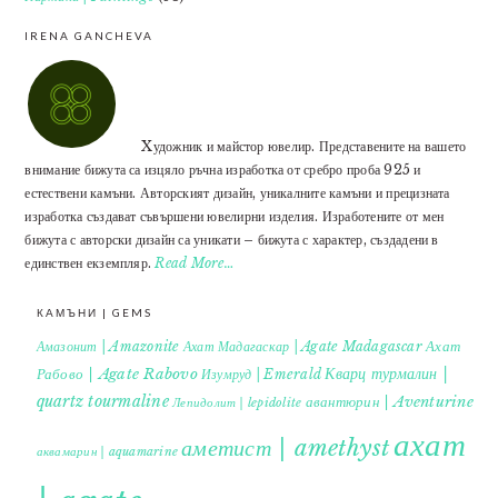
IRENA GANCHEVA
Xудожник и майстор ювелир. Представените на вашето
внимание бижута са изцяло ръчна изработка от сребро проба 925 и
естествени камъни. Авторският дизайн, уникалните камъни и прецизната
изработка създават съвършени ювелирни изделия. Изработените от мен
бижута с авторски дизайн са уникати – бижута с характер, създадени в
единствен екземпляр.
Read More…
КАМЪНИ | GEMS
Ахат
Амазонит | Amazonite
Ахат Мадагаскар | Agate Madagascar
Кварц турмалин |
Рабово | Agate Rabovo
Изумруд | Emerald
quartz tourmaline
авантюрин | Aventurine
Лепидолит | lepidolite
ахат
аметист | amethyst
аквамарин | aquamarine