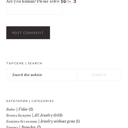
Are you human? Please solve:
PRIMARY
ТЪРСЕНЕ | SEARCH
SIDEBAR
Search
this
website
КАТЕГОРИИ | CATEGORIES
Видео | Video
(2)
Всички Бижута | All Jewelry
(663)
Бижута без камъни | Jewelry without gems
(1)
Брошки | Brooches
(7)