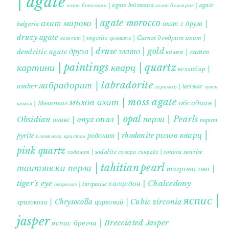
| agate
ахат ботсвана | agate botswana
ахат българия | agate
ахат мароко | agate morocco
ахат с друза |
bulgaria
druzy agate
дендрит ахат |
гранати | Garnet
вогесит | vogesite
друза | druse
злато | gold
dendritic agate
камея | cameo
картини | paintings
кварц | quartz
кехлибар |
лабрадорит | labradorite
amber
ларимар | larimar
лунен
мъхов ахат | moss agate
обсидиан |
камък | Moonstone
опал | opal
перли | Pearls
Obsidian
оникс | onyx
пирит |
розов кварц |
родонит | rhodonite
pyrite
планински кристал
pink quartz
содалит | sodalite
сонора сънрайз | sonora sunrise
таитянска перла | tahitian pearl
тигрово око |
tiger's eye
халцедон | Chalcedony
тюркоаз | turquoise
яспис |
хризокола | Chrysocolla
цирконий | Cubic zirconia
jasper
яспис брегча | Brecciated Jasper