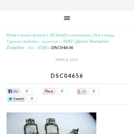
Home
»
Всички Бижута | All Jewelry
»
Комплекти | Sets
»
Кварц
Турмалин Зимбабве – комплект – N185 | Quartz Tourmaline
Zimbabwe – set – N185
»
DSC04656
APRIL 3, 2011
DSC04656
0
0
0
0