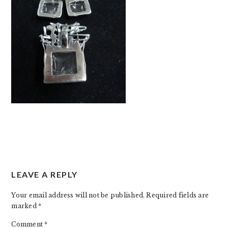
READER
LEAVE A REPLY
INTERACTIONS
Your email address will not be published.
Required fields are
marked
*
Comment
*