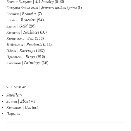
Всички Бижута | All Jewelry
(663)
Бижута без камъни | Jewelry without gems
(1)
Брошки | Brooches
(7)
Гривни | Bracelets
(24)
Злато | Gold
(26)
Колиета | Necklaces
(10)
Комплекти | Sets
(233)
Медальони | Pendants
(544)
Обеци | Earrings
(237)
Пръстени | Rings
(212)
Картини | Paintings
(38)
СТРАНИЦИ
Jewellery
За мен | About me
Контакт | Contact
Поръчки