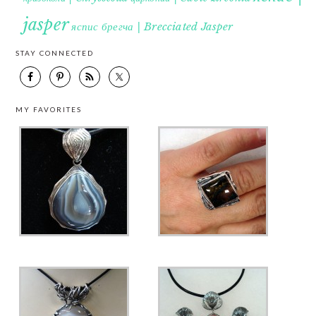
jasper
яспис брегча | Brecciated Jasper
STAY CONNECTED
MY FAVORITES