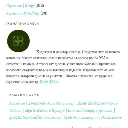
Пръстени | Rings
(212)
Картини | Paintings
(38)
IRENA GANCHEVA
Xудожник и майстор ювелир. Представените на вашето
внимание бижута са изцяло ръчна изработка от сребро проба 925 и
естествени камъни. Авторският дизайн, уникалните камъни и прецизната
изработка създават съвършени ювелирни изделия. Изработените от мен
бижута с авторски дизайн са уникати – бижута с характер, създадени в
единствен екземпляр.
Read More…
КАМЪНИ | GEMS
Ахат
Амазонит | Amazonite
Ахат Мадагаскар | Agate Madagascar
Кварц турмалин |
Рабово | Agate Rabovo
Изумруд | Emerald
quartz tourmaline
авантюрин | Aventurine
Лепидолит | lepidolite