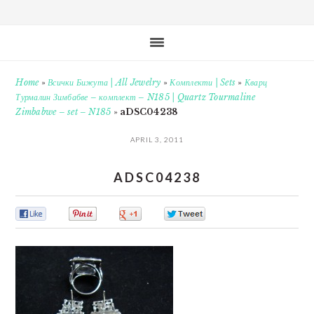
Home
»
Всички Бижута | All Jewelry
»
Комплекти | Sets
»
Кварц
Турмалин Зимбабве – комплект – N185 | Quartz Tourmaline
Zimbabwe – set – N185
»
aDSC04238
APRIL 3, 2011
ADSC04238
0
0
0
0