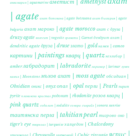
ахат
аметист | amethyst
аквамарин | aquamarine
| agate
ахат ботсвана | agate botswana
ахат българия | agate
ахат мароко | agate morocco
ахат с друза |
bulgaria
druzy agate
дендрит ахат |
гранати | Garnet
вогесит | vogesite
друза | druse
злато | gold
dendritic agate
камея | cameo
картини | paintings
кварц | quartz
кехлибар |
лабрадорит | labradorite
amber
ларимар | larimar
лунен
мъхов ахат | moss agate
обсидиан |
камък | Moonstone
опал | opal
перли | Pearls
Obsidian
оникс | onyx
пирит |
розов кварц |
родонит | rhodonite
pyrite
планински кристал
pink quartz
содалит | sodalite
сонора сънрайз | sonora sunrise
таитянска перла | tahitian pearl
тигрово око |
tiger's eye
халцедон | Chalcedony
тюркоаз | turquoise
яспис |
хризокола | Chrysocolla
цирконий | Cubic zirconia