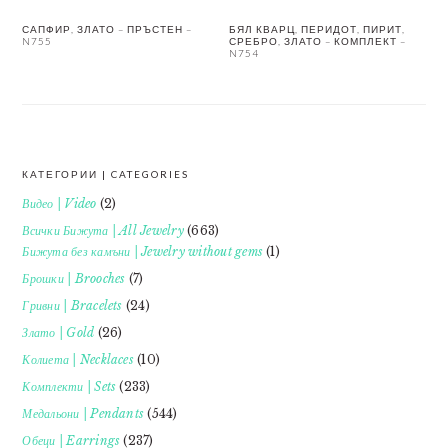
САПФИР, ЗЛАТО – ПРЪСТЕН –
БЯЛ КВАРЦ, ПЕРИДОТ, ПИРИТ,
N755
СРЕБРО, ЗЛАТО – КОМПЛЕКТ –
N754
КАТЕГОРИИ | CATEGORIES
FOOTER
Видео | Video
(2)
Всички Бижута | All Jewelry
(663)
Бижута без камъни | Jewelry without gems
(1)
Брошки | Brooches
(7)
Гривни | Bracelets
(24)
Злато | Gold
(26)
Колиета | Necklaces
(10)
Комплекти | Sets
(233)
Медальони | Pendants
(544)
Обеци | Earrings
(237)