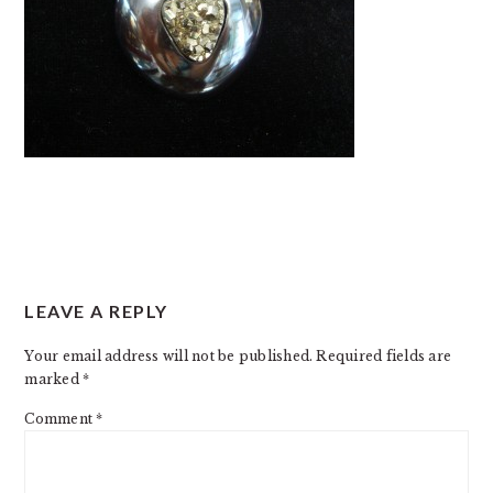
READER
LEAVE A REPLY
INTERACTIONS
Your email address will not be published.
Required fields are
marked
*
Comment
*