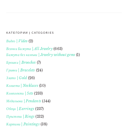
КАТЕГОРИИ | CATEGORIES
FOOTER
Видео | Video
(2)
Всички Бижута | All Jewelry
(663)
Бижута без камъни | Jewelry without gems
(1)
Брошки | Brooches
(7)
Гривни | Bracelets
(24)
Злато | Gold
(26)
Колиета | Necklaces
(10)
Комплекти | Sets
(233)
Медальони | Pendants
(544)
Обеци | Earrings
(237)
Пръстени | Rings
(212)
Картини | Paintings
(38)