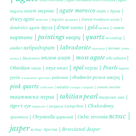
ахат ботсвана | agate botswana
ахат българия | agate
ахат мароко | agate morocco
ахат с друза |
bulgaria
druzy agate
дендрит ахат |
гранати | Garnet
вогесит | vogesite
друза | druse
злато | gold
dendritic agate
камея | cameo
картини | paintings
кварц | quartz
кехлибар |
лабрадорит | labradorite
amber
ларимар | larimar
лунен
мъхов ахат | moss agate
обсидиан |
камък | Moonstone
опал | opal
перли | Pearls
Obsidian
оникс | onyx
пирит |
розов кварц |
родонит | rhodonite
pyrite
планински кристал
pink quartz
содалит | sodalite
сонора сънрайз | sonora sunrise
таитянска перла | tahitian pearl
тигрово око |
tiger's eye
халцедон | Chalcedony
тюркоаз | turquoise
яспис |
хризокола | Chrysocolla
цирконий | Cubic zirconia
jasper
яспис брегча | Brecciated Jasper