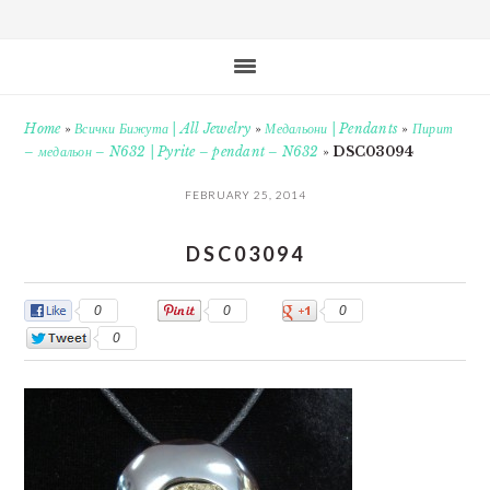
Home
»
Всички Бижута | All Jewelry
»
Медальони | Pendants
»
Пирит
– медальон – N632 | Pyrite – pendant – N632
»
DSC03094
FEBRUARY 25, 2014
DSC03094
0
0
0
0