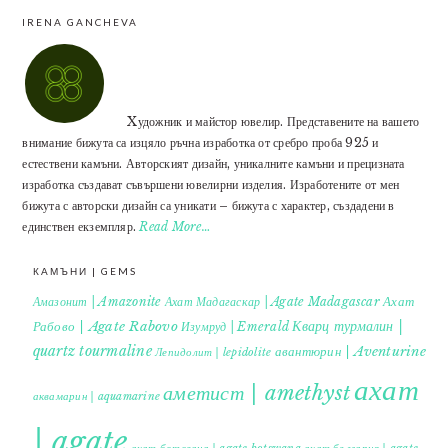
IRENA GANCHEVA
Xудожник и майстор ювелир. Представените на вашето
внимание бижута са изцяло ръчна изработка от сребро проба 925 и
естествени камъни. Авторският дизайн, уникалните камъни и прецизната
изработка създават съвършени ювелирни изделия. Изработените от мен
бижута с авторски дизайн са уникати – бижута с характер, създадени в
единствен екземпляр.
Read More…
КАМЪНИ | GEMS
Ахат
Амазонит | Amazonite
Ахат Мадагаскар | Agate Madagascar
Кварц турмалин |
Рабово | Agate Rabovo
Изумруд | Emerald
quartz tourmaline
авантюрин | Aventurine
Лепидолит | lepidolite
ахат
аметист | amethyst
аквамарин | aquamarine
| agate