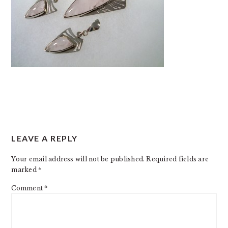
READER
LEAVE A REPLY
INTERACTIONS
Your email address will not be published.
Required fields are
marked
*
Comment
*