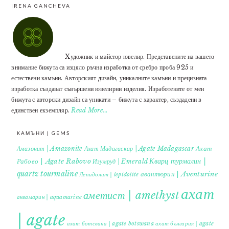
IRENA GANCHEVA
Xудожник и майстор ювелир. Представените на вашето
внимание бижута са изцяло ръчна изработка от сребро проба 925 и
естествени камъни. Авторският дизайн, уникалните камъни и прецизната
изработка създават съвършени ювелирни изделия. Изработените от мен
бижута с авторски дизайн са уникати – бижута с характер, създадени в
единствен екземпляр.
Read More…
КАМЪНИ | GEMS
Ахат
Амазонит | Amazonite
Ахат Мадагаскар | Agate Madagascar
Кварц турмалин |
Рабово | Agate Rabovo
Изумруд | Emerald
quartz tourmaline
авантюрин | Aventurine
Лепидолит | lepidolite
ахат
аметист | amethyst
аквамарин | aquamarine
| agate
ахат ботсвана | agate botswana
ахат българия | agate