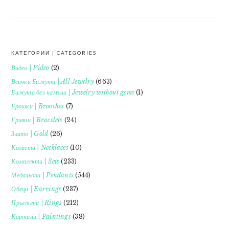
КАТЕГОРИИ | CATEGORIES
FOOTER
Видео | Video
(2)
Всички Бижута | All Jewelry
(663)
Бижута без камъни | Jewelry without gems
(1)
Брошки | Brooches
(7)
Гривни | Bracelets
(24)
Злато | Gold
(26)
Колиета | Necklaces
(10)
Комплекти | Sets
(233)
Медальони | Pendants
(544)
Обеци | Earrings
(237)
Пръстени | Rings
(212)
Картини | Paintings
(38)