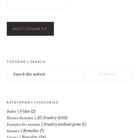
PRIMARY
ТЪРСЕНЕ | SEARCH
SIDEBAR
Search
this
website
КАТЕГОРИИ | CATEGORIES
Видео | Video
(2)
Всички Бижута | All Jewelry
(663)
Бижута без камъни | Jewelry without gems
(1)
Брошки | Brooches
(7)
Гривни | Bracelets
(24)