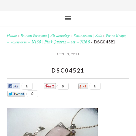
Home
»
Всички Бижута | All Jewelry
»
Комплекти | Sets
»
Розов Кварц
– комплект – N165 | Pink Quartz – set – N165
»
DSC04521
APRIL 3, 2011
DSC04521
0
0
0
0