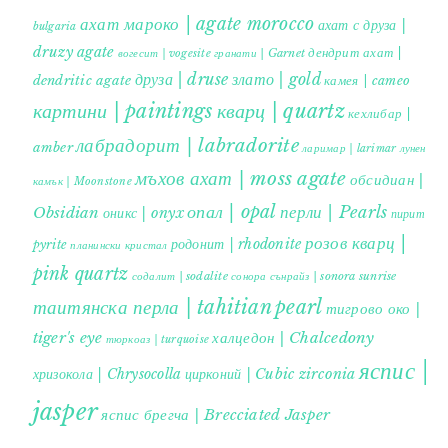
ахат мароко | agate morocco
ахат с друза |
bulgaria
druzy agate
дендрит ахат |
гранати | Garnet
вогесит | vogesite
друза | druse
злато | gold
dendritic agate
камея | cameo
картини | paintings
кварц | quartz
кехлибар |
лабрадорит | labradorite
amber
ларимар | larimar
лунен
мъхов ахат | moss agate
обсидиан |
камък | Moonstone
опал | opal
перли | Pearls
Obsidian
оникс | onyx
пирит |
розов кварц |
родонит | rhodonite
pyrite
планински кристал
pink quartz
содалит | sodalite
сонора сънрайз | sonora sunrise
таитянска перла | tahitian pearl
тигрово око |
tiger's eye
халцедон | Chalcedony
тюркоаз | turquoise
яспис |
хризокола | Chrysocolla
цирконий | Cubic zirconia
jasper
яспис брегча | Brecciated Jasper