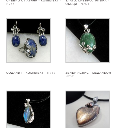
СРЕБРО С ПАТИНА – КОМПЛЕКТ –
ЗЛАТО, СРЕБРО, ПАТИНА –
N765
ОБЕЦИ – N764
СОДАЛИТ – КОМПЛЕКТ – N763
ЗЕЛЕН ЯСПИС – МЕДАЛЬОН –
N762