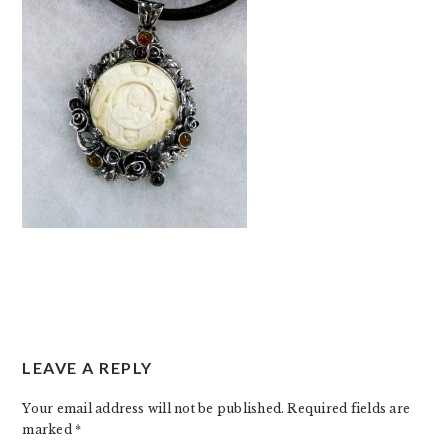
READER
LEAVE A REPLY
INTERACTIONS
Your email address will not be published.
Required fields are
marked
*