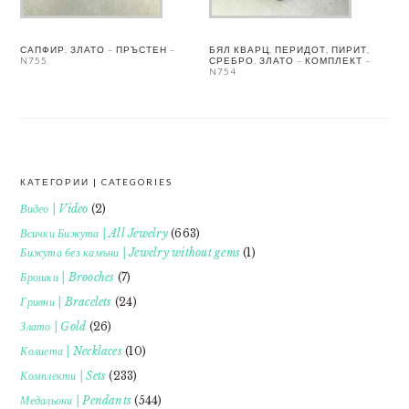
САПФИР, ЗЛАТО – ПРЪСТЕН –
БЯЛ КВАРЦ, ПЕРИДОТ, ПИРИТ,
N755
СРЕБРО, ЗЛАТО – КОМПЛЕКТ –
N754
КАТЕГОРИИ | CATEGORIES
FOOTER
Видео | Video
(2)
Всички Бижута | All Jewelry
(663)
Бижута без камъни | Jewelry without gems
(1)
Брошки | Brooches
(7)
Гривни | Bracelets
(24)
Злато | Gold
(26)
Колиета | Necklaces
(10)
Комплекти | Sets
(233)
Медальони | Pendants
(544)