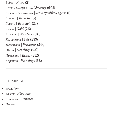
Видео | Video
(2)
Всички Бижута | All Jewelry
(663)
Бижута без камъни | Jewelry without gems
(1)
Брошки | Brooches
(7)
Гривни | Bracelets
(24)
Злато | Gold
(26)
Колиета | Necklaces
(10)
Комплекти | Sets
(233)
Медальони | Pendants
(544)
Обеци | Earrings
(237)
Пръстени | Rings
(212)
Картини | Paintings
(38)
СТРАНИЦИ
Jewellery
За мен | About me
Контакт | Contact
Поръчки