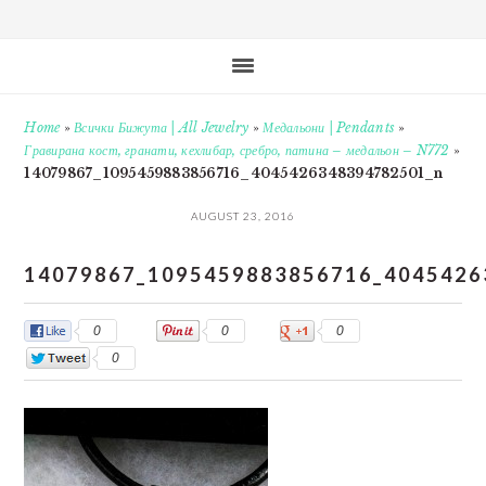
Home
»
Всички Бижута | All Jewelry
»
Медальони | Pendants
»
Гравирана кост, гранати, кехлибар, сребро, патина – медальон – N772
»
14079867_1095459883856716_4045426348394782501_n
AUGUST 23, 2016
14079867_1095459883856716_4045426
0
0
0
0