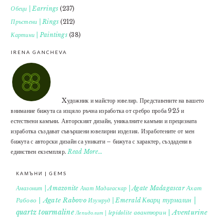
Обеци | Earrings
(237)
Пръстени | Rings
(212)
Картини | Paintings
(38)
IRENA GANCHEVA
Xудожник и майстор ювелир. Представените на вашето
внимание бижута са изцяло ръчна изработка от сребро проба 925 и
естествени камъни. Авторският дизайн, уникалните камъни и прецизната
изработка създават съвършени ювелирни изделия. Изработените от мен
бижута с авторски дизайн са уникати – бижута с характер, създадени в
единствен екземпляр.
Read More…
КАМЪНИ | GEMS
Ахат
Амазонит | Amazonite
Ахат Мадагаскар | Agate Madagascar
Кварц турмалин |
Рабово | Agate Rabovo
Изумруд | Emerald
quartz tourmaline
авантюрин | Aventurine
Лепидолит | lepidolite