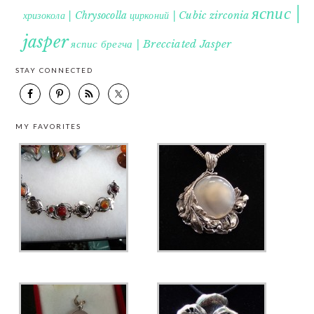
яспис |
хризокола | Chrysocolla
цирконий | Cubic zirconia
jasper
яспис брегча | Brecciated Jasper
STAY CONNECTED
MY FAVORITES