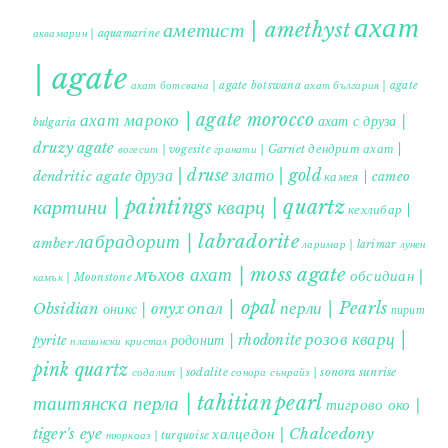
ахат
аметист | amethyst
аквамарин | aquamarine
| agate
ахат ботсвана | agate botswana
ахат българия | agate
ахат мароко | agate morocco
ахат с друза |
bulgaria
druzy agate
дендрит ахат |
гранати | Garnet
вогесит | vogesite
друза | druse
злато | gold
dendritic agate
камея | cameo
картини | paintings
кварц | quartz
кехлибар |
лабрадорит | labradorite
amber
ларимар | larimar
лунен
мъхов ахат | moss agate
обсидиан |
камък | Moonstone
опал | opal
перли | Pearls
Obsidian
оникс | onyx
пирит |
розов кварц |
родонит | rhodonite
pyrite
планински кристал
pink quartz
содалит | sodalite
сонора сънрайз | sonora sunrise
таитянска перла | tahitian pearl
тигрово око |
tiger's eye
халцедон | Chalcedony
тюркоаз | turquoise