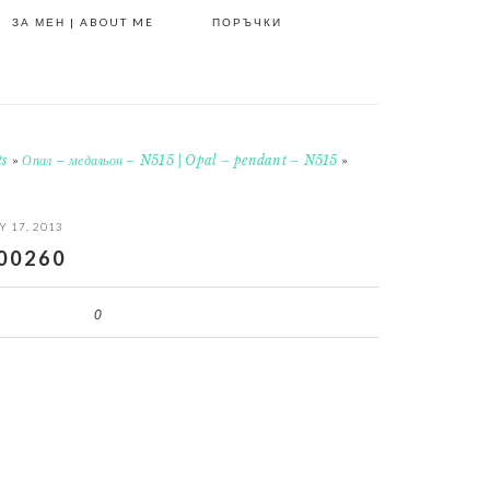
ЗА МЕН | ABOUT ME
ПОРЪЧКИ
ts
»
Опал – медальон – N515 | Opal – pendant – N515
»
 17, 2013
00260
0