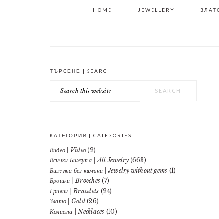
HOME
JEWELLERY
ЗЛАТО
ТЪРСЕНЕ | SEARCH
PRIMARY
Search
SIDEBAR
this
website
КАТЕГОРИИ | CATEGORIES
Видео | Video
(2)
Всички Бижута | All Jewelry
(663)
Бижута без камъни | Jewelry without gems
(1)
Брошки | Brooches
(7)
Гривни | Bracelets
(24)
Злато | Gold
(26)
Колиета | Necklaces
(10)