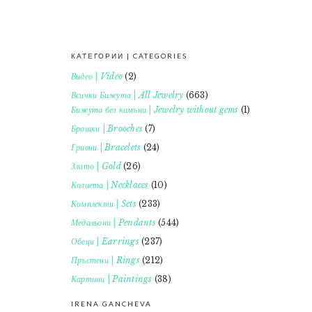
КАТЕГОРИИ | CATEGORIES
FOOTER
Видео | Video
(2)
Всички Бижута | All Jewelry
(663)
Бижута без камъни | Jewelry without gems
(1)
Брошки | Brooches
(7)
Гривни | Bracelets
(24)
Злато | Gold
(26)
Колиета | Necklaces
(10)
Комплекти | Sets
(233)
Медальони | Pendants
(544)
Обеци | Earrings
(237)
Пръстени | Rings
(212)
Картини | Paintings
(38)
IRENA GANCHEVA