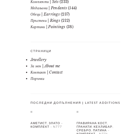
Комплекти | Sets
(233)
Медальони | Pendants
(544)
Обеци | Earrings
(237)
Пръстени | Rings
(212)
Картини | Paintings
(38)
СТРАНИЦИ
Jewellery
За мен | About me
Контакт | Contact
Поръчки
ПОСЛЕДНИ ДОПЪЛНЕНИЯ | LATEST ADDITIONS
АМЕТИСТ, ЗЛАТО –
ГРАВИРАНА КОСТ,
КОМПЛЕКТ – N777
ГРАНАТИ, КЕХЛИБАР,
СРЕБРО, ПАТИНА –
КОМПЛЕКТ – N776