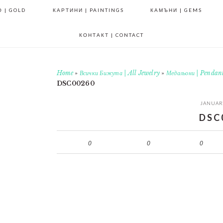
 | GOLD
КАРТИНИ | PAINTINGS
КАМЪНИ | GEMS
КОНТАКТ | CONTACT
Home
»
Всички Бижута | All Jewelry
»
Медальони | Pendan
DSC00260
JANUARY
DSC
0
0
0