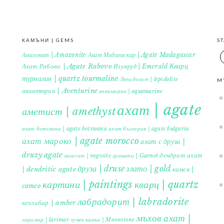
КАМЪНИ | GEMS
S
Амазонит | Amazonite
Ахат Мадагаскар | Agate Madagascar
Кварц
Ахат Рабово | Agate Rabovo
Изумруд | Emerald
турмалин | quartz tourmaline
Лепидолит | lepidolite
M
авантюрин | Aventurine
аквамарин | aquamarine
ахат | agate
аметист | amethyst
ахат ботсвана | agate botswana
ахат българия | agate bulgaria
ахат мароко | agate morocco
ахат с друза |
druzy agate
дендрит ахат
гранати | Garnet
вогесит | vogesite
друза | druse
злато | gold
| dendritic agate
камея |
картини | paintings
кварц | quartz
cameo
лабрадорит | labradorite
кехлибар | amber
мъхов ахат |
ларимар | larimar
лунен камък | Moonstone