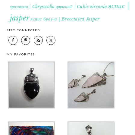
яспис |
хризокола | Chrysocolla
цирконий | Cubic zirconia
jasper
яспис брегча | Brecciated Jasper
STAY CONNECTED
MY FAVORITES