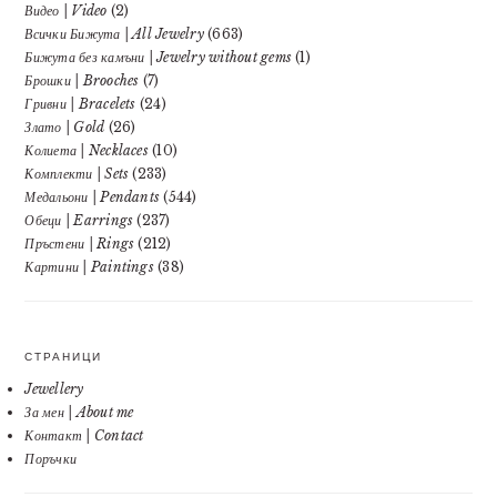
Видео | Video
(2)
Всички Бижута | All Jewelry
(663)
Бижута без камъни | Jewelry without gems
(1)
Брошки | Brooches
(7)
Гривни | Bracelets
(24)
Злато | Gold
(26)
Колиета | Necklaces
(10)
Комплекти | Sets
(233)
Медальони | Pendants
(544)
Обеци | Earrings
(237)
Пръстени | Rings
(212)
Картини | Paintings
(38)
СТРАНИЦИ
Jewellery
За мен | About me
Контакт | Contact
Поръчки