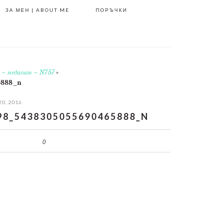
ЗА МЕН | ABOUT ME
ПОРЪЧКИ
о – медальон – N757
»
5888_n
20, 2016
98_5438305055690465888_N
0