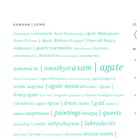
КАМЪНИ | GEMS
S
Амазонит | Amazonite
Ахат Мадагаскар | Agate Madagascar
Кварц
Ахат Рабово | Agate Rabovo
Изумруд | Emerald
турмалин | quartz tourmaline
Лепидолит | lepidolite
M
авантюрин | Aventurine
аквамарин | aquamarine
ахат | agate
аметист | amethyst
ахат ботсвана | agate botswana
ахат българия | agate bulgaria
ахат мароко | agate morocco
ахат с друза |
druzy agate
дендрит ахат
гранати | Garnet
вогесит | vogesite
друза | druse
злато | gold
| dendritic agate
камея |
картини | paintings
кварц | quartz
cameo
лабрадорит | labradorite
кехлибар | amber
мъхов ахат |
ларимар | larimar
лунен камък | Moonstone