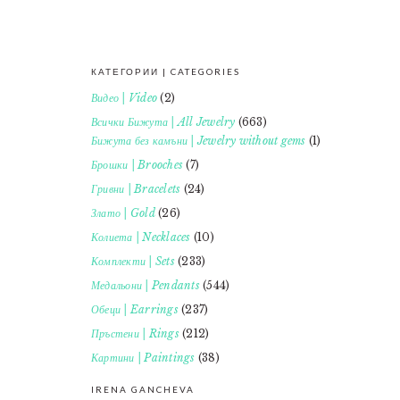
КАТЕГОРИИ | CATEGORIES
FOOTER
Видео | Video
(2)
Всички Бижута | All Jewelry
(663)
Бижута без камъни | Jewelry without gems
(1)
Брошки | Brooches
(7)
Гривни | Bracelets
(24)
Злато | Gold
(26)
Колиета | Necklaces
(10)
Комплекти | Sets
(233)
Медальони | Pendants
(544)
Обеци | Earrings
(237)
Пръстени | Rings
(212)
Картини | Paintings
(38)
IRENA GANCHEVA