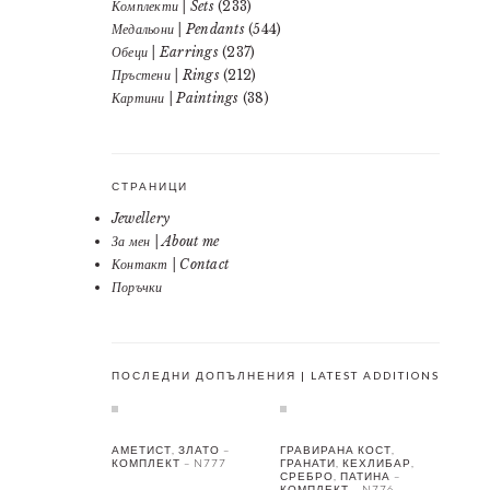
Комплекти | Sets
(233)
Медальони | Pendants
(544)
Обеци | Earrings
(237)
Пръстени | Rings
(212)
Картини | Paintings
(38)
СТРАНИЦИ
Jewellery
За мен | About me
Контакт | Contact
Поръчки
ПОСЛЕДНИ ДОПЪЛНЕНИЯ | LATEST ADDITIONS
АМЕТИСТ, ЗЛАТО –
ГРАВИРАНА КОСТ,
КОМПЛЕКТ – N777
ГРАНАТИ, КЕХЛИБАР,
СРЕБРО, ПАТИНА –
КОМПЛЕКТ – N776