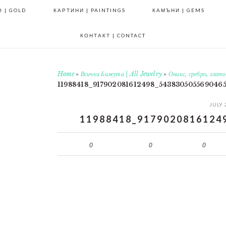
 | GOLD
КАРТИНИ | PAINTINGS
КАМЪНИ | GEMS
КОНТАКТ | CONTACT
Home
»
Всички Бижута | All Jewelry
»
Оникс, сребро, злат
11988418_917902081612498_543830505569046
JULY 
11988418_9179020816124
0
0
0