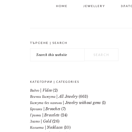
HOME
JEWELLERY
ЗЛАТО
ТЪРСЕНЕ | SEARCH
PRIMARY
Search
SIDEBAR
this
website
КАТЕГОРИИ | CATEGORIES
Видео | Video
(2)
Всички Бижута | All Jewelry
(663)
Бижута без камъни | Jewelry without gems
(1)
Брошки | Brooches
(7)
Гривни | Bracelets
(24)
Злато | Gold
(26)
Колиета | Necklaces
(10)