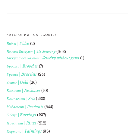
КАТЕГОРИИ | CATEGORIES
FOOTER
Видео | Video
(2)
Всички Бижута | All Jewelry
(663)
Бижута без камъни | Jewelry without gems
(1)
Брошки | Brooches
(7)
Гривни | Bracelets
(24)
Злато | Gold
(26)
Колиета | Necklaces
(10)
Комплекти | Sets
(233)
Медальони | Pendants
(544)
Обеци | Earrings
(237)
Пръстени | Rings
(212)
Картини | Paintings
(38)