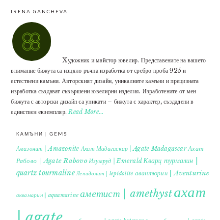
IRENA GANCHEVA
Xудожник и майстор ювелир. Представените на вашето
внимание бижута са изцяло ръчна изработка от сребро проба 925 и
естествени камъни. Авторският дизайн, уникалните камъни и прецизната
изработка създават съвършени ювелирни изделия. Изработените от мен
бижута с авторски дизайн са уникати – бижута с характер, създадени в
единствен екземпляр.
Read More…
КАМЪНИ | GEMS
Ахат
Амазонит | Amazonite
Ахат Мадагаскар | Agate Madagascar
Кварц турмалин |
Рабово | Agate Rabovo
Изумруд | Emerald
quartz tourmaline
авантюрин | Aventurine
Лепидолит | lepidolite
ахат
аметист | amethyst
аквамарин | aquamarine
| agate