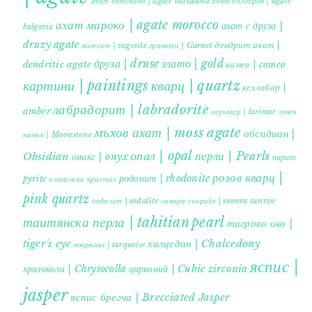
ахат ботсвана | agate botswana
ахат българия | agate
ахат мароко | agate morocco
ахат с друза |
bulgaria
druzy agate
дендрит ахат |
гранати | Garnet
вогесит | vogesite
друза | druse
злато | gold
dendritic agate
камея | cameo
картини | paintings
кварц | quartz
кехлибар |
лабрадорит | labradorite
amber
ларимар | larimar
лунен
мъхов ахат | moss agate
обсидиан |
камък | Moonstone
опал | opal
перли | Pearls
Obsidian
оникс | onyx
пирит |
розов кварц |
родонит | rhodonite
pyrite
планински кристал
pink quartz
содалит | sodalite
сонора сънрайз | sonora sunrise
таитянска перла | tahitian pearl
тигрово око |
tiger's eye
халцедон | Chalcedony
тюркоаз | turquoise
яспис |
хризокола | Chrysocolla
цирконий | Cubic zirconia
jasper
яспис брегча | Brecciated Jasper