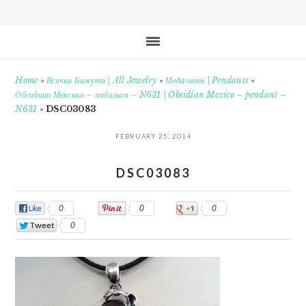
Home
»
Всички Бижута | All Jewelry
»
Медальони | Pendants
»
Обсидиан Мексико – медальон – N631 | Obsidian Mexico – pendant –
N631
»
DSC03083
FEBRUARY 25, 2014
DSC03083
0
0
0
0