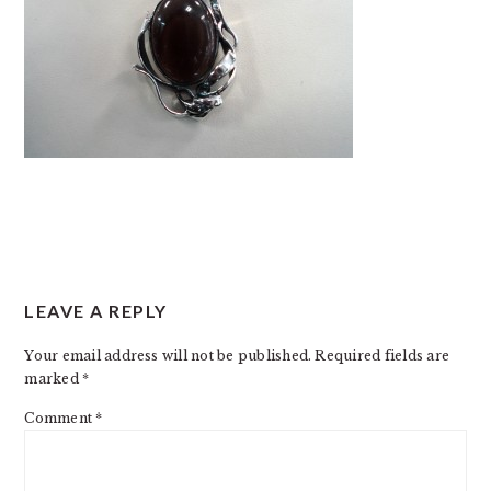
READER
LEAVE A REPLY
INTERACTIONS
Your email address will not be published.
Required fields are
marked
*
Comment
*