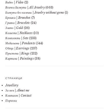
Видео | Video
(2)
Всички Бижута | All Jewelry
(663)
Бижута без камъни | Jewelry without gems
(1)
Брошки | Brooches
(7)
Гривни | Bracelets
(24)
Злато | Gold
(26)
Колиета | Necklaces
(10)
Комплекти | Sets
(233)
Медальони | Pendants
(544)
Обеци | Earrings
(237)
Пръстени | Rings
(212)
Картини | Paintings
(38)
СТРАНИЦИ
Jewellery
За мен | About me
Контакт | Contact
Поръчки