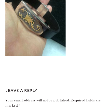
READER
LEAVE A REPLY
INTERACTIONS
Your email address will not be published.
Required fields are
marked
*