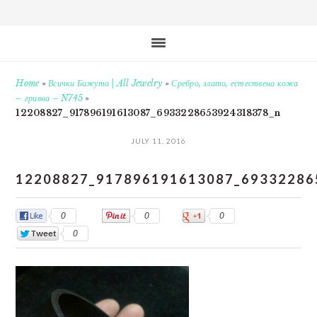
Home
»
Всички Бижута | All Jewelry
»
Сребро, злато, естествена кожа
– гривна – N745
»
12208827_917896191613087_6933228653924318378_n
JULY 11, 2016
12208827_917896191613087_69332286
0
0
0
0