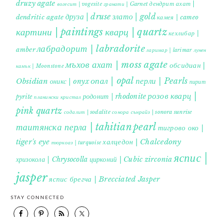
druzy agate
дендрит ахат |
гранати | Garnet
вогесит | vogesite
друза | druse
злато | gold
dendritic agate
камея | cameo
картини | paintings
кварц | quartz
кехлибар |
лабрадорит | labradorite
amber
ларимар | larimar
лунен
мъхов ахат | moss agate
обсидиан |
камък | Moonstone
опал | opal
перли | Pearls
Obsidian
оникс | onyx
пирит |
розов кварц |
родонит | rhodonite
pyrite
планински кристал
pink quartz
содалит | sodalite
сонора сънрайз | sonora sunrise
таитянска перла | tahitian pearl
тигрово око |
tiger's eye
халцедон | Chalcedony
тюркоаз | turquoise
яспис |
хризокола | Chrysocolla
цирконий | Cubic zirconia
jasper
яспис брегча | Brecciated Jasper
STAY CONNECTED