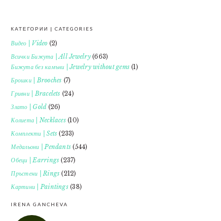
КАТЕГОРИИ | CATEGORIES
FOOTER
Видео | Video
(2)
Всички Бижута | All Jewelry
(663)
Бижута без камъни | Jewelry without gems
(1)
Брошки | Brooches
(7)
Гривни | Bracelets
(24)
Злато | Gold
(26)
Колиета | Necklaces
(10)
Комплекти | Sets
(233)
Медальони | Pendants
(544)
Обеци | Earrings
(237)
Пръстени | Rings
(212)
Картини | Paintings
(38)
IRENA GANCHEVA