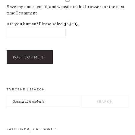
Save my name, email, and website in this browser for the next
time I comment.
Are you human? Please solve:
PRIMARY
ТЪРСЕНЕ | SEARCH
SIDEBAR
Search
this
website
КАТЕГОРИИ | CATEGORIES