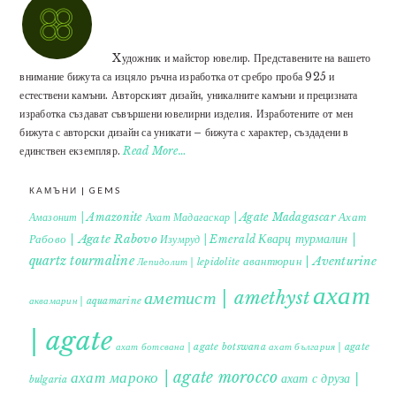
Xудожник и майстор ювелир. Представените на вашето
внимание бижута са изцяло ръчна изработка от сребро проба 925 и
естествени камъни. Авторският дизайн, уникалните камъни и прецизната
изработка създават съвършени ювелирни изделия. Изработените от мен
бижута с авторски дизайн са уникати – бижута с характер, създадени в
единствен екземпляр.
Read More…
КАМЪНИ | GEMS
Ахат
Амазонит | Amazonite
Ахат Мадагаскар | Agate Madagascar
Кварц турмалин |
Рабово | Agate Rabovo
Изумруд | Emerald
quartz tourmaline
авантюрин | Aventurine
Лепидолит | lepidolite
ахат
аметист | amethyst
аквамарин | aquamarine
| agate
ахат ботсвана | agate botswana
ахат българия | agate
ахат мароко | agate morocco
ахат с друза |
bulgaria