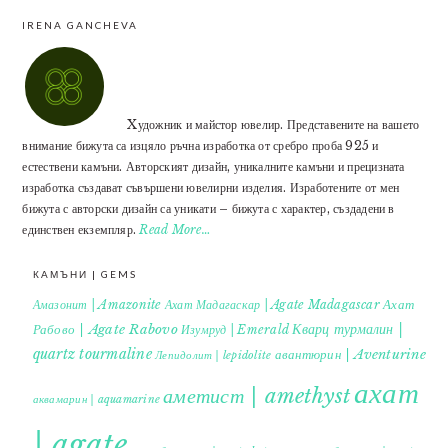
IRENA GANCHEVA
Xудожник и майстор ювелир. Представените на вашето
внимание бижута са изцяло ръчна изработка от сребро проба 925 и
естествени камъни. Авторският дизайн, уникалните камъни и прецизната
изработка създават съвършени ювелирни изделия. Изработените от мен
бижута с авторски дизайн са уникати – бижута с характер, създадени в
единствен екземпляр.
Read More…
КАМЪНИ | GEMS
Ахат
Амазонит | Amazonite
Ахат Мадагаскар | Agate Madagascar
Кварц турмалин |
Рабово | Agate Rabovo
Изумруд | Emerald
quartz tourmaline
авантюрин | Aventurine
Лепидолит | lepidolite
ахат
аметист | amethyst
аквамарин | aquamarine
| agate