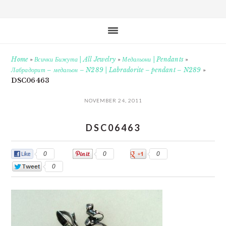
Home
»
Всички Бижута | All Jewelry
»
Медальони | Pendants
»
Лабрадорит – медальон – N289 | Labradorite – pendant – N289
»
DSC06463
NOVEMBER 24, 2011
DSC06463
0
0
0
0