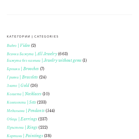
КАТЕГОРИИ | CATEGORIES
FOOTER
Видео | Video
(2)
Всички Бижута | All Jewelry
(663)
Бижута без камъни | Jewelry without gems
(1)
Брошки | Brooches
(7)
Гривни | Bracelets
(24)
Злато | Gold
(26)
Колиета | Necklaces
(10)
Комплекти | Sets
(233)
Медальони | Pendants
(544)
Обеци | Earrings
(237)
Пръстени | Rings
(212)
Картини | Paintings
(38)