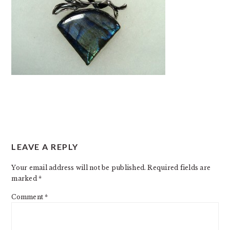
READER
LEAVE A REPLY
INTERACTIONS
Your email address will not be published.
Required fields are
marked
*
Comment
*