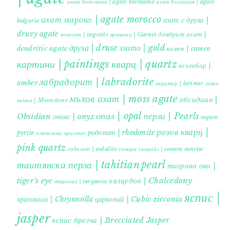
ахат ботсвана | agate botswana
ахат българия | agate
ахат мароко | agate morocco
ахат с друза |
bulgaria
druzy agate
дендрит ахат |
гранати | Garnet
вогесит | vogesite
друза | druse
злато | gold
dendritic agate
камея | cameo
картини | paintings
кварц | quartz
кехлибар |
лабрадорит | labradorite
amber
ларимар | larimar
лунен
мъхов ахат | moss agate
обсидиан |
камък | Moonstone
опал | opal
перли | Pearls
Obsidian
оникс | onyx
пирит |
розов кварц |
родонит | rhodonite
pyrite
планински кристал
pink quartz
содалит | sodalite
сонора сънрайз | sonora sunrise
таитянска перла | tahitian pearl
тигрово око |
tiger's eye
халцедон | Chalcedony
тюркоаз | turquoise
яспис |
хризокола | Chrysocolla
цирконий | Cubic zirconia
jasper
яспис брегча | Brecciated Jasper