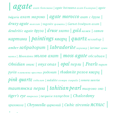
| agate
ахат ботсвана | agate botswana
ахат българия | agate
ахат мароко | agate morocco
ахат с друза |
bulgaria
druzy agate
дендрит ахат |
гранати | Garnet
вогесит | vogesite
друза | druse
злато | gold
dendritic agate
камея | cameo
картини | paintings
кварц | quartz
кехлибар |
лабрадорит | labradorite
amber
ларимар | larimar
лунен
мъхов ахат | moss agate
обсидиан |
камък | Moonstone
опал | opal
перли | Pearls
Obsidian
оникс | onyx
пирит |
розов кварц |
родонит | rhodonite
pyrite
планински кристал
pink quartz
содалит | sodalite
сонора сънрайз | sonora sunrise
таитянска перла | tahitian pearl
тигрово око |
tiger's eye
халцедон | Chalcedony
тюркоаз | turquoise
яспис |
хризокола | Chrysocolla
цирконий | Cubic zirconia