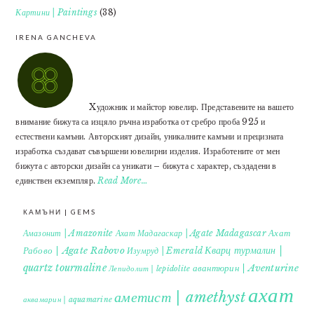
Картини | Paintings
(38)
IRENA GANCHEVA
Xудожник и майстор ювелир. Представените на вашето
внимание бижута са изцяло ръчна изработка от сребро проба 925 и
естествени камъни. Авторският дизайн, уникалните камъни и прецизната
изработка създават съвършени ювелирни изделия. Изработените от мен
бижута с авторски дизайн са уникати – бижута с характер, създадени в
единствен екземпляр.
Read More…
КАМЪНИ | GEMS
Ахат
Амазонит | Amazonite
Ахат Мадагаскар | Agate Madagascar
Кварц турмалин |
Рабово | Agate Rabovo
Изумруд | Emerald
quartz tourmaline
авантюрин | Aventurine
Лепидолит | lepidolite
ахат
аметист | amethyst
аквамарин | aquamarine