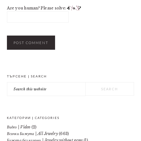
Are you human? Please solve:
PRIMARY
ТЪРСЕНЕ | SEARCH
SIDEBAR
Search
this
website
КАТЕГОРИИ | CATEGORIES
Видео | Video
(2)
Всички Бижута | All Jewelry
(663)
Бижута без камъни | Jewelry without gems
(1)