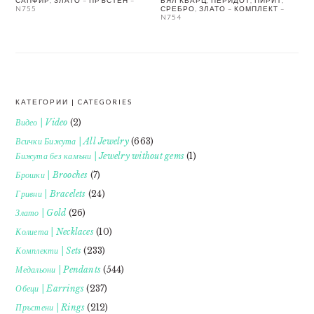
САПФИР, ЗЛАТО – ПРЪСТЕН –
БЯЛ КВАРЦ, ПЕРИДОТ, ПИРИТ,
N755
СРЕБРО, ЗЛАТО – КОМПЛЕКТ –
N754
КАТЕГОРИИ | CATEGORIES
FOOTER
Видео | Video
(2)
Всички Бижута | All Jewelry
(663)
Бижута без камъни | Jewelry without gems
(1)
Брошки | Brooches
(7)
Гривни | Bracelets
(24)
Злато | Gold
(26)
Колиета | Necklaces
(10)
Комплекти | Sets
(233)
Медальони | Pendants
(544)
Обеци | Earrings
(237)
Пръстени | Rings
(212)