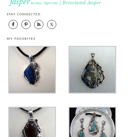
jasper
яспис брегча | Brecciated Jasper
STAY CONNECTED
MY FAVORITES