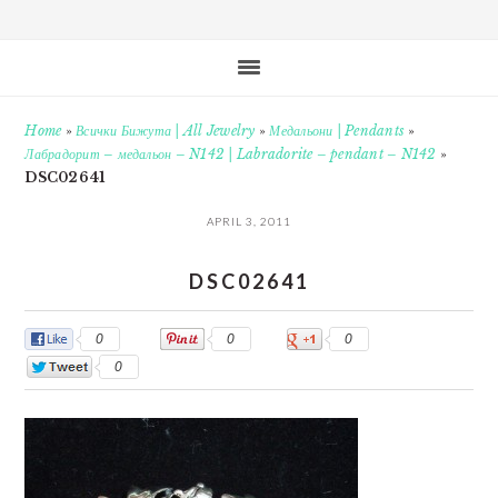
Home
»
Всички Бижута | All Jewelry
»
Медальони | Pendants
»
Лабрадорит – медальон – N142 | Labradorite – pendant – N142
»
DSC02641
APRIL 3, 2011
DSC02641
0
0
0
0