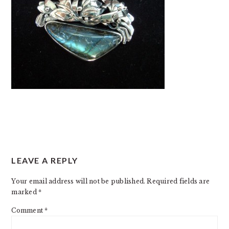
READER
LEAVE A REPLY
INTERACTIONS
Your email address will not be published.
Required fields are
marked
*
Comment
*