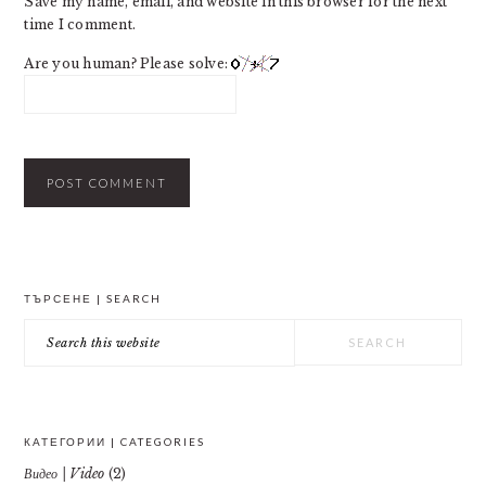
Save my name, email, and website in this browser for the next
time I comment.
Are you human? Please solve:
PRIMARY
ТЪРСЕНЕ | SEARCH
SIDEBAR
Search
this
website
КАТЕГОРИИ | CATEGORIES
Видео | Video
(2)