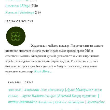
Пръстени | Rings
(212)
Картини | Paintings
(38)
IRENA GANCHEVA
Xудожник и майстор ювелир. Представените на вашето
внимание бижута са изцяло ръчна изработка от сребро проба 925 и
естествени камъни. Авторският дизайн, уникалните камъни и прецизната
изработка създават съвършени ювелирни изделия. Изработените от мен
бижута с авторски дизайн са уникати – бижута с характер, създадени в
единствен екземпляр.
Read More…
КАМЪНИ | GEMS
Ахат
Амазонит | Amazonite
Ахат Мадагаскар | Agate Madagascar
Кварц турмалин |
Рабово | Agate Rabovo
Изумруд | Emerald
quartz tourmaline
авантюрин | Aventurine
Лепидолит | lepidolite