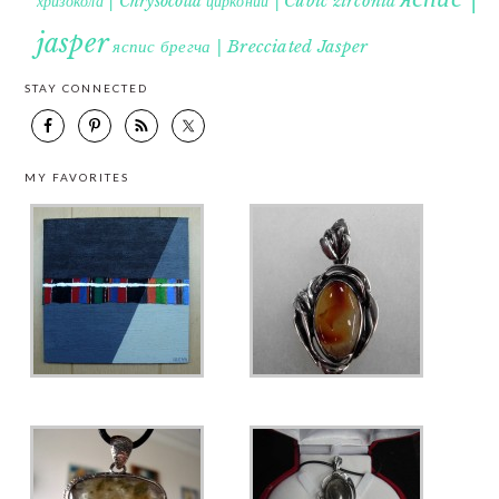
хризокола | Chrysocolla
цирконий | Cubic zirconia
jasper
яспис брегча | Brecciated Jasper
STAY CONNECTED
MY FAVORITES