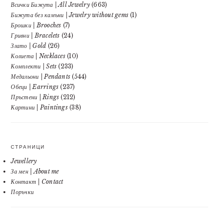
Всички Бижута | All Jewelry
(663)
Бижута без камъни | Jewelry without gems
(1)
Брошки | Brooches
(7)
Гривни | Bracelets
(24)
Злато | Gold
(26)
Колиета | Necklaces
(10)
Комплекти | Sets
(233)
Медальони | Pendants
(544)
Обеци | Earrings
(237)
Пръстени | Rings
(212)
Картини | Paintings
(38)
СТРАНИЦИ
Jewellery
За мен | About me
Контакт | Contact
Поръчки