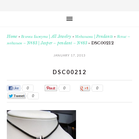
Home
»
Всички Бижута | All Jewelry
»
Медальони | Pendants
»
Яспис –
медальон – N483 | Jasper – pendant – N483
»
DSC00212
JANUARY 17, 2013
DSC00212
0
0
0
0