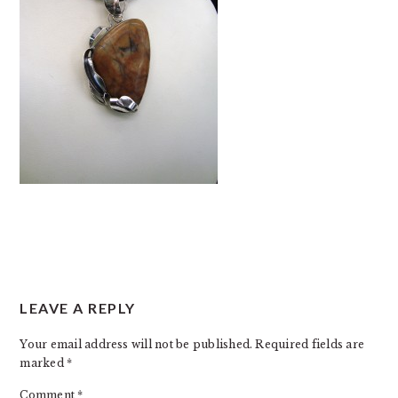
READER
LEAVE A REPLY
INTERACTIONS
Your email address will not be published.
Required fields are
marked
*
Comment
*