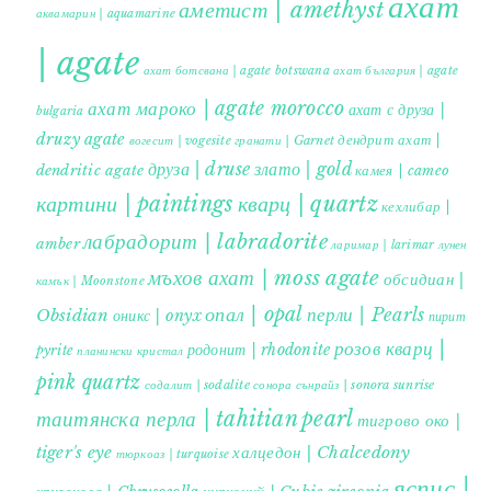
ахат
аметист | amethyst
аквамарин | aquamarine
| agate
ахат ботсвана | agate botswana
ахат българия | agate
ахат мароко | agate morocco
ахат с друза |
bulgaria
druzy agate
дендрит ахат |
гранати | Garnet
вогесит | vogesite
друза | druse
злато | gold
dendritic agate
камея | cameo
картини | paintings
кварц | quartz
кехлибар |
лабрадорит | labradorite
amber
ларимар | larimar
лунен
мъхов ахат | moss agate
обсидиан |
камък | Moonstone
опал | opal
перли | Pearls
Obsidian
оникс | onyx
пирит |
розов кварц |
родонит | rhodonite
pyrite
планински кристал
pink quartz
содалит | sodalite
сонора сънрайз | sonora sunrise
таитянска перла | tahitian pearl
тигрово око |
tiger's eye
халцедон | Chalcedony
тюркоаз | turquoise
яспис |