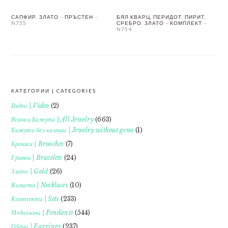
САПФИР, ЗЛАТО – ПРЪСТЕН –
БЯЛ КВАРЦ, ПЕРИДОТ, ПИРИТ,
N755
СРЕБРО, ЗЛАТО – КОМПЛЕКТ –
N754
КАТЕГОРИИ | CATEGORIES
FOOTER
Видео | Video
(2)
Всички Бижута | All Jewelry
(663)
Бижута без камъни | Jewelry without gems
(1)
Брошки | Brooches
(7)
Гривни | Bracelets
(24)
Злато | Gold
(26)
Колиета | Necklaces
(10)
Комплекти | Sets
(233)
Медальони | Pendants
(544)
Обеци | Earrings
(237)