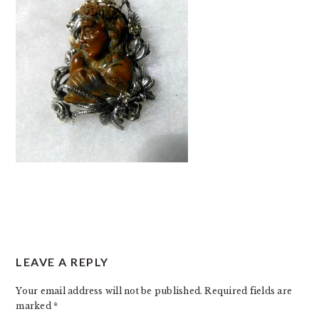
READER
LEAVE A REPLY
INTERACTIONS
Your email address will not be published.
Required fields are
marked
*