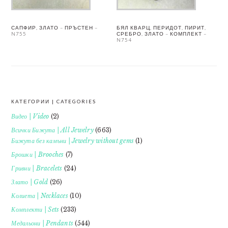
САПФИР, ЗЛАТО – ПРЪСТЕН –
БЯЛ КВАРЦ, ПЕРИДОТ, ПИРИТ,
N755
СРЕБРО, ЗЛАТО – КОМПЛЕКТ –
N754
КАТЕГОРИИ | CATEGORIES
FOOTER
Видео | Video
(2)
Всички Бижута | All Jewelry
(663)
Бижута без камъни | Jewelry without gems
(1)
Брошки | Brooches
(7)
Гривни | Bracelets
(24)
Злато | Gold
(26)
Колиета | Necklaces
(10)
Комплекти | Sets
(233)
Медальони | Pendants
(544)