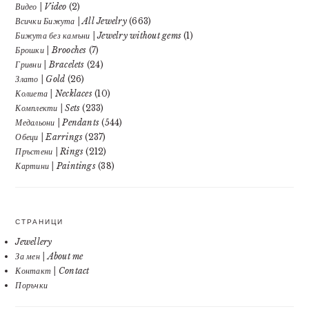
Видео | Video
(2)
Всички Бижута | All Jewelry
(663)
Бижута без камъни | Jewelry without gems
(1)
Брошки | Brooches
(7)
Гривни | Bracelets
(24)
Злато | Gold
(26)
Колиета | Necklaces
(10)
Комплекти | Sets
(233)
Медальони | Pendants
(544)
Обеци | Earrings
(237)
Пръстени | Rings
(212)
Картини | Paintings
(38)
СТРАНИЦИ
Jewellery
За мен | About me
Контакт | Contact
Поръчки