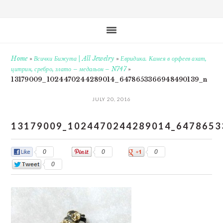
Home
»
Всички Бижута | All Jewelry
»
Евридика. Камея в орфеев ахат,
цитрин, сребро, злато – медальон – N747
»
13179009_1024470244289014_6478653366948490139_n
JULY 20, 2016
13179009_1024470244289014_6478653
0
0
0
0