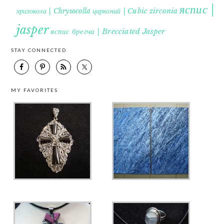
яспис |
хризокола | Chrysocolla
цирконий | Cubic zirconia
jasper
яспис брегча | Brecciated Jasper
STAY CONNECTED
MY FAVORITES