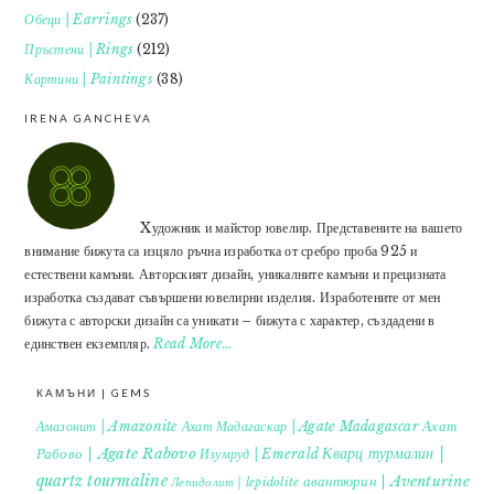
Обеци | Earrings
(237)
Пръстени | Rings
(212)
Картини | Paintings
(38)
IRENA GANCHEVA
Xудожник и майстор ювелир. Представените на вашето
внимание бижута са изцяло ръчна изработка от сребро проба 925 и
естествени камъни. Авторският дизайн, уникалните камъни и прецизната
изработка създават съвършени ювелирни изделия. Изработените от мен
бижута с авторски дизайн са уникати – бижута с характер, създадени в
единствен екземпляр.
Read More…
КАМЪНИ | GEMS
Ахат
Амазонит | Amazonite
Ахат Мадагаскар | Agate Madagascar
Кварц турмалин |
Рабово | Agate Rabovo
Изумруд | Emerald
quartz tourmaline
авантюрин | Aventurine
Лепидолит | lepidolite