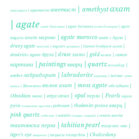
ахат
аметист | amethyst
аквамарин | aquamarine
| agate
ахат ботсвана | agate botswana
ахат българия | agate
ахат мароко | agate morocco
ахат с друза |
bulgaria
druzy agate
дендрит ахат |
гранати | Garnet
вогесит | vogesite
друза | druse
злато | gold
dendritic agate
камея | cameo
картини | paintings
кварц | quartz
кехлибар |
лабрадорит | labradorite
amber
ларимар | larimar
лунен
мъхов ахат | moss agate
обсидиан |
камък | Moonstone
опал | opal
перли | Pearls
Obsidian
оникс | onyx
пирит |
розов кварц |
родонит | rhodonite
pyrite
планински кристал
pink quartz
содалит | sodalite
сонора сънрайз | sonora sunrise
таитянска перла | tahitian pearl
тигрово око |
tiger's eye
халцедон | Chalcedony
тюркоаз | turquoise