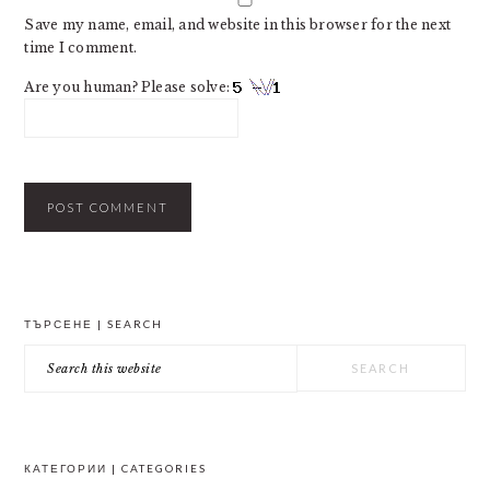
Save my name, email, and website in this browser for the next
time I comment.
Are you human? Please solve:
PRIMARY
ТЪРСЕНЕ | SEARCH
SIDEBAR
Search
this
website
КАТЕГОРИИ | CATEGORIES