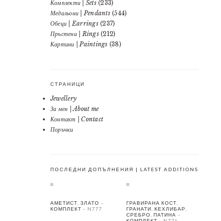
Комплекти | Sets
(233)
Медальони | Pendants
(544)
Обеци | Earrings
(237)
Пръстени | Rings
(212)
Картини | Paintings
(38)
СТРАНИЦИ
Jewellery
За мен | About me
Контакт | Contact
Поръчки
ПОСЛЕДНИ ДОПЪЛНЕНИЯ | LATEST ADDITIONS
АМЕТИСТ, ЗЛАТО –
ГРАВИРАНА КОСТ,
КОМПЛЕКТ – N777
ГРАНАТИ, КЕХЛИБАР,
СРЕБРО, ПАТИНА –
КОМПЛЕКТ – N776