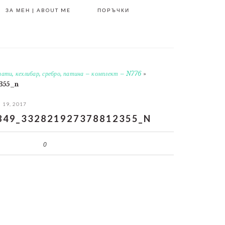
ЗА МЕН | ABOUT ME
ПОРЪЧКИ
нати, кехлибар, сребро, патина – комплект – N776
»
355_n
19, 2017
849_332821927378812355_N
0