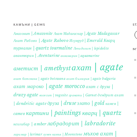
КАМЪНИ | GEMS
S
Амазонит | Amazonite
Ахат Мадагаскар | Agate Madagascar
Кварц
Ахат Рабово | Agate Rabovo
Изумруд | Emerald
турмалин | quartz tourmaline
Лепидолит | lepidolite
M
авантюрин | Aventurine
аквамарин | aquamarine
ахат | agate
аметист | amethyst
ахат ботсвана | agate botswana
ахат българия | agate bulgaria
ахат мароко | agate morocco
ахат с друза |
druzy agate
дендрит ахат
гранати | Garnet
вогесит | vogesite
друза | druse
злато | gold
| dendritic agate
камея |
картини | paintings
кварц | quartz
cameo
лабрадорит | labradorite
кехлибар | amber
мъхов ахат |
ларимар | larimar
лунен камък | Moonstone