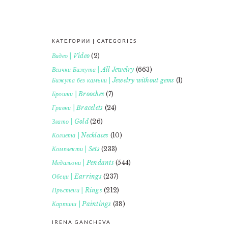
КАТЕГОРИИ | CATEGORIES
FOOTER
Видео | Video
(2)
Всички Бижута | All Jewelry
(663)
Бижута без камъни | Jewelry without gems
(1)
Брошки | Brooches
(7)
Гривни | Bracelets
(24)
Злато | Gold
(26)
Колиета | Necklaces
(10)
Комплекти | Sets
(233)
Медальони | Pendants
(544)
Обеци | Earrings
(237)
Пръстени | Rings
(212)
Картини | Paintings
(38)
IRENA GANCHEVA