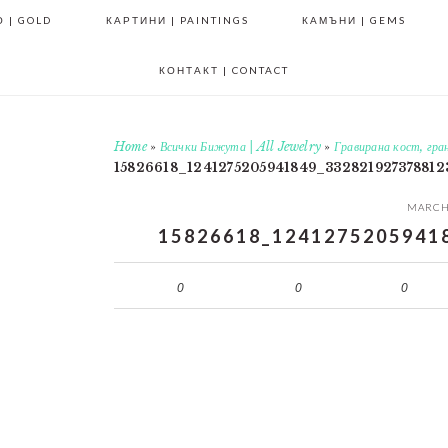
 | GOLD
КАРТИНИ | PAINTINGS
КАМЪНИ | GEMS
КОНТАКТ | CONTACT
Home
»
Всички Бижута | All Jewelry
»
Гравирана кост, гра
15826618_1241275205941849_332821927378812
MARCH 
15826618_1241275205941
0
0
0