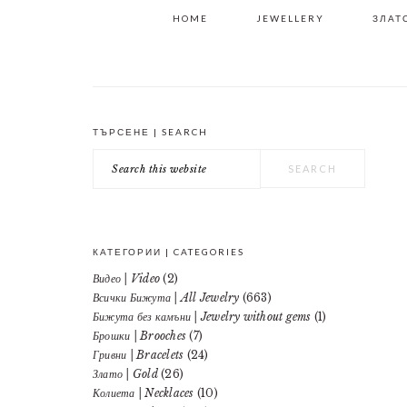
HOME
JEWELLERY
ЗЛАТО
ТЪРСЕНЕ | SEARCH
PRIMARY
Search
SIDEBAR
this
website
КАТЕГОРИИ | CATEGORIES
Видео | Video
(2)
Всички Бижута | All Jewelry
(663)
Бижута без камъни | Jewelry without gems
(1)
Брошки | Brooches
(7)
Гривни | Bracelets
(24)
Злато | Gold
(26)
Колиета | Necklaces
(10)