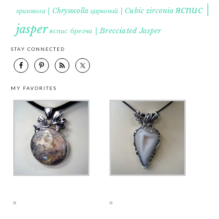
яспис |
хризокола | Chrysocolla
цирконий | Cubic zirconia
jasper
яспис брегча | Brecciated Jasper
STAY CONNECTED
MY FAVORITES