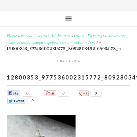
Home
»
Всички Бижута | All Jewelry
»
Обеци | Earrings
»
Александър,
лимонов кварц, цитрин, сребро, злато – обеци – N750
»
12800353_977536002315772_8092803492165935178_n
JULY 20, 2016
12800353_977536002315772_80928034
0
0
0
0