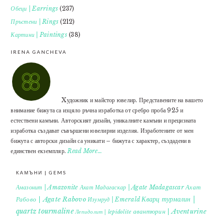
Обеци | Earrings
(237)
Пръстени | Rings
(212)
Картини | Paintings
(38)
IRENA GANCHEVA
Xудожник и майстор ювелир. Представените на вашето
внимание бижута са изцяло ръчна изработка от сребро проба 925 и
естествени камъни. Авторският дизайн, уникалните камъни и прецизната
изработка създават съвършени ювелирни изделия. Изработените от мен
бижута с авторски дизайн са уникати – бижута с характер, създадени в
единствен екземпляр.
Read More…
КАМЪНИ | GEMS
Ахат
Амазонит | Amazonite
Ахат Мадагаскар | Agate Madagascar
Кварц турмалин |
Рабово | Agate Rabovo
Изумруд | Emerald
quartz tourmaline
авантюрин | Aventurine
Лепидолит | lepidolite