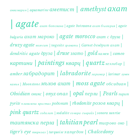
ахат
аметист | amethyst
аквамарин | aquamarine
| agate
ахат ботсвана | agate botswana
ахат българия | agate
ахат мароко | agate morocco
ахат с друза |
bulgaria
druzy agate
дендрит ахат |
гранати | Garnet
вогесит | vogesite
друза | druse
злато | gold
dendritic agate
камея | cameo
картини | paintings
кварц | quartz
кехлибар |
лабрадорит | labradorite
amber
ларимар | larimar
лунен
мъхов ахат | moss agate
обсидиан |
камък | Moonstone
опал | opal
перли | Pearls
Obsidian
оникс | onyx
пирит |
розов кварц |
родонит | rhodonite
pyrite
планински кристал
pink quartz
содалит | sodalite
сонора сънрайз | sonora sunrise
таитянска перла | tahitian pearl
тигрово око |
tiger's eye
халцедон | Chalcedony
тюркоаз | turquoise