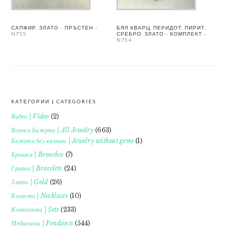
САПФИР, ЗЛАТО – ПРЪСТЕН –
БЯЛ КВАРЦ, ПЕРИДОТ, ПИРИТ,
N755
СРЕБРО, ЗЛАТО – КОМПЛЕКТ –
N754
КАТЕГОРИИ | CATEGORIES
FOOTER
Видео | Video
(2)
Всички Бижута | All Jewelry
(663)
Бижута без камъни | Jewelry without gems
(1)
Брошки | Brooches
(7)
Гривни | Bracelets
(24)
Злато | Gold
(26)
Колиета | Necklaces
(10)
Комплекти | Sets
(233)
Медальони | Pendants
(544)