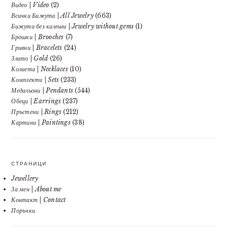
Видео | Video
(2)
Всички Бижута | All Jewelry
(663)
Бижута без камъни | Jewelry without gems
(1)
Брошки | Brooches
(7)
Гривни | Bracelets
(24)
Злато | Gold
(26)
Колиета | Necklaces
(10)
Комплекти | Sets
(233)
Медальони | Pendants
(544)
Обеци | Earrings
(237)
Пръстени | Rings
(212)
Картини | Paintings
(38)
СТРАНИЦИ
Jewellery
За мен | About me
Контакт | Contact
Поръчки