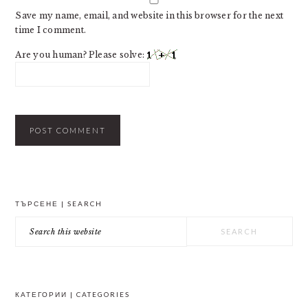
Save my name, email, and website in this browser for the next
time I comment.
Are you human? Please solve:
PRIMARY
ТЪРСЕНЕ | SEARCH
SIDEBAR
Search
this
website
КАТЕГОРИИ | CATEGORIES