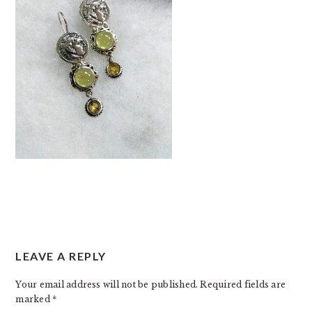
READER
LEAVE A REPLY
INTERACTIONS
Your email address will not be published.
Required fields are
marked
*