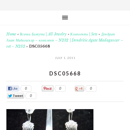
Home
»
Всички Бижута | All Jewelry
»
Комплекти | Sets
»
Дендрит
Ахат Мадагаскар – комплект – N232 | Dendritic Agate Madagascar –
set – N232
»
DSC05668
JULY 1, 2011
DSC05668
0
0
0
0