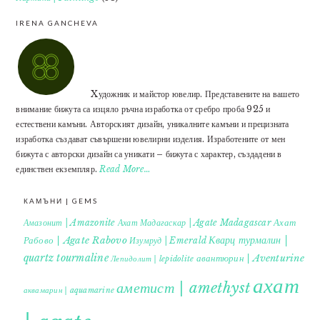
IRENA GANCHEVA
Xудожник и майстор ювелир. Представените на вашето
внимание бижута са изцяло ръчна изработка от сребро проба 925 и
естествени камъни. Авторският дизайн, уникалните камъни и прецизната
изработка създават съвършени ювелирни изделия. Изработените от мен
бижута с авторски дизайн са уникати – бижута с характер, създадени в
единствен екземпляр.
Read More…
КАМЪНИ | GEMS
Ахат
Амазонит | Amazonite
Ахат Мадагаскар | Agate Madagascar
Кварц турмалин |
Рабово | Agate Rabovo
Изумруд | Emerald
quartz tourmaline
авантюрин | Aventurine
Лепидолит | lepidolite
ахат
аметист | amethyst
аквамарин | aquamarine