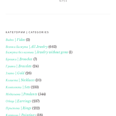
N754
КАТЕГОРИИ | CATEGORIES
FOOTER
Видео | Video
(2)
Всички Бижута | All Jewelry
(663)
Бижута без камъни | Jewelry without gems
(1)
Брошки | Brooches
(7)
Гривни | Bracelets
(24)
Злато | Gold
(26)
Колиета | Necklaces
(10)
Комплекти | Sets
(233)
Медальони | Pendants
(544)
Обеци | Earrings
(237)
Пръстени | Rings
(212)
Картини | Paintings
(38)