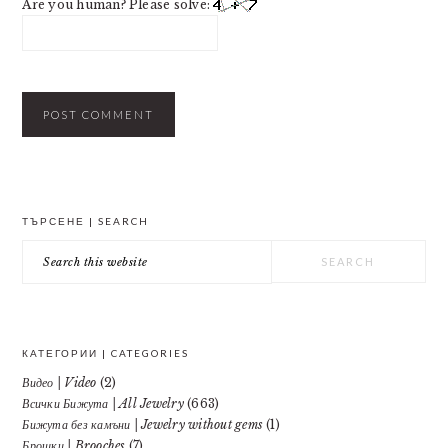
Are you human? Please solve:
PRIMARY
ТЪРСЕНЕ | SEARCH
SIDEBAR
Search
this
website
КАТЕГОРИИ | CATEGORIES
Видео | Video
(2)
Всички Бижута | All Jewelry
(663)
Бижута без камъни | Jewelry without gems
(1)
Брошки | Brooches
(7)