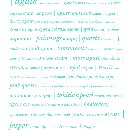
| agate
ахат ботсвана | agate botswana
ахат българия | agate
ахат мароко | agate morocco
ахат с друза |
bulgaria
druzy agate
дендрит ахат |
гранати | Garnet
вогесит | vogesite
друза | druse
злато | gold
dendritic agate
камея | cameo
картини | paintings
кварц | quartz
кехлибар |
лабрадорит | labradorite
amber
ларимар | larimar
лунен
мъхов ахат | moss agate
обсидиан |
камък | Moonstone
опал | opal
перли | Pearls
Obsidian
оникс | onyx
пирит |
розов кварц |
родонит | rhodonite
pyrite
планински кристал
pink quartz
содалит | sodalite
сонора сънрайз | sonora sunrise
таитянска перла | tahitian pearl
тигрово око |
tiger's eye
халцедон | Chalcedony
тюркоаз | turquoise
яспис |
хризокола | Chrysocolla
цирконий | Cubic zirconia
jasper
яспис брегча | Brecciated Jasper