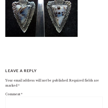
READER
LEAVE A REPLY
INTERACTIONS
Your email address will not be published.
Required fields are
marked
*
Comment
*