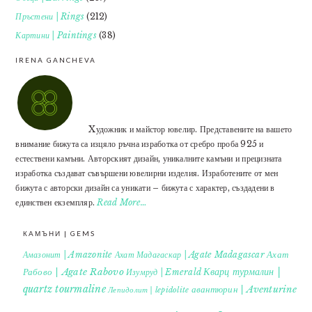
Пръстени | Rings
(212)
Картини | Paintings
(38)
IRENA GANCHEVA
Xудожник и майстор ювелир. Представените на вашето
внимание бижута са изцяло ръчна изработка от сребро проба 925 и
естествени камъни. Авторският дизайн, уникалните камъни и прецизната
изработка създават съвършени ювелирни изделия. Изработените от мен
бижута с авторски дизайн са уникати – бижута с характер, създадени в
единствен екземпляр.
Read More…
КАМЪНИ | GEMS
Ахат
Амазонит | Amazonite
Ахат Мадагаскар | Agate Madagascar
Кварц турмалин |
Рабово | Agate Rabovo
Изумруд | Emerald
quartz tourmaline
авантюрин | Aventurine
Лепидолит | lepidolite