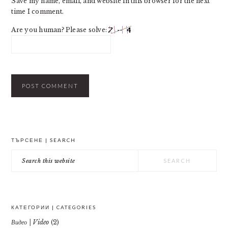
Save my name, email, and website in this browser for the next
time I comment.
Are you human? Please solve:
PRIMARY
ТЪРСЕНЕ | SEARCH
SIDEBAR
Search
this
website
КАТЕГОРИИ | CATEGORIES
Видео | Video
(2)