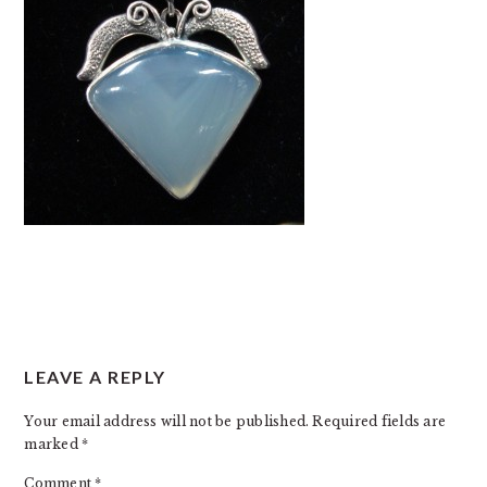
READER
LEAVE A REPLY
INTERACTIONS
Your email address will not be published.
Required fields are
marked
*
Comment
*