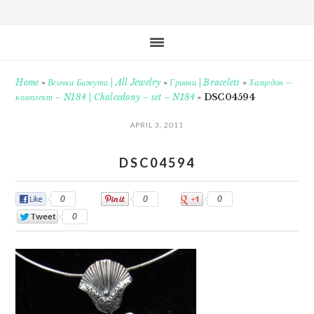
Home
»
Всички Бижута | All Jewelry
»
Гривни | Bracelets
»
Халцедон –
комплект – N184 | Chalcedony – set – N184
»
DSC04594
APRIL 3, 2011
DSC04594
0
0
0
0