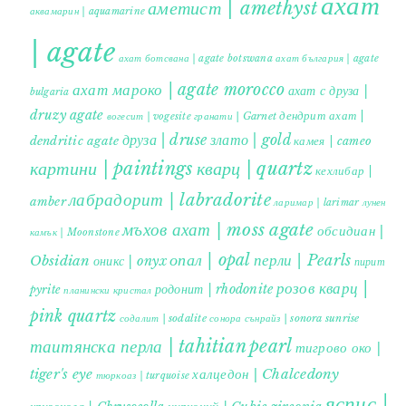
ахат
аметист | amethyst
аквамарин | aquamarine
| agate
ахат ботсвана | agate botswana
ахат българия | agate
ахат мароко | agate morocco
ахат с друза |
bulgaria
druzy agate
дендрит ахат |
гранати | Garnet
вогесит | vogesite
друза | druse
злато | gold
dendritic agate
камея | cameo
картини | paintings
кварц | quartz
кехлибар |
лабрадорит | labradorite
amber
ларимар | larimar
лунен
мъхов ахат | moss agate
обсидиан |
камък | Moonstone
опал | opal
перли | Pearls
Obsidian
оникс | onyx
пирит |
розов кварц |
родонит | rhodonite
pyrite
планински кристал
pink quartz
содалит | sodalite
сонора сънрайз | sonora sunrise
таитянска перла | tahitian pearl
тигрово око |
tiger's eye
халцедон | Chalcedony
тюркоаз | turquoise
яспис |