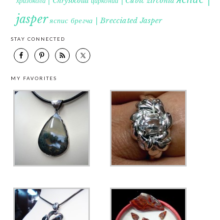
хризокола | Chrysocolla
цирконий | Cubic zirconia
jasper
яспис брегча | Brecciated Jasper
STAY CONNECTED
MY FAVORITES