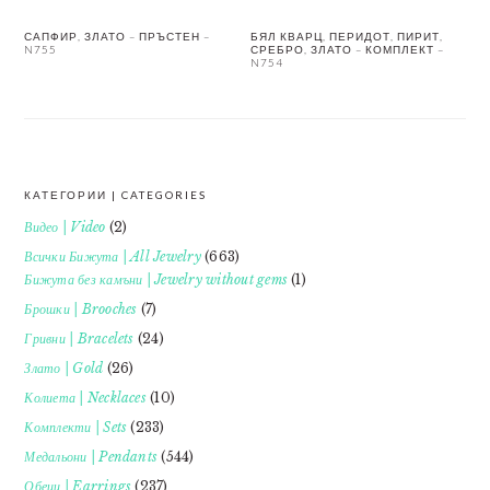
САПФИР, ЗЛАТО – ПРЪСТЕН –
БЯЛ КВАРЦ, ПЕРИДОТ, ПИРИТ,
N755
СРЕБРО, ЗЛАТО – КОМПЛЕКТ –
N754
КАТЕГОРИИ | CATEGORIES
FOOTER
Видео | Video
(2)
Всички Бижута | All Jewelry
(663)
Бижута без камъни | Jewelry without gems
(1)
Брошки | Brooches
(7)
Гривни | Bracelets
(24)
Злато | Gold
(26)
Колиета | Necklaces
(10)
Комплекти | Sets
(233)
Медальони | Pendants
(544)
Обеци | Earrings
(237)