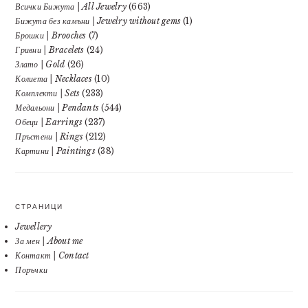
Всички Бижута | All Jewelry
(663)
Бижута без камъни | Jewelry without gems
(1)
Брошки | Brooches
(7)
Гривни | Bracelets
(24)
Злато | Gold
(26)
Колиета | Necklaces
(10)
Комплекти | Sets
(233)
Медальони | Pendants
(544)
Обеци | Earrings
(237)
Пръстени | Rings
(212)
Картини | Paintings
(38)
СТРАНИЦИ
Jewellery
За мен | About me
Контакт | Contact
Поръчки