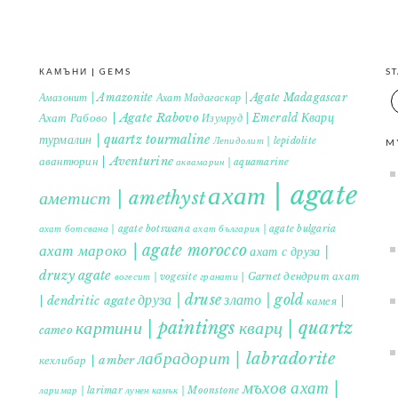
КАМЪНИ | GEMS
S
Амазонит | Amazonite
Ахат Мадагаскар | Agate Madagascar
Кварц
Ахат Рабово | Agate Rabovo
Изумруд | Emerald
турмалин | quartz tourmaline
Лепидолит | lepidolite
M
авантюрин | Aventurine
аквамарин | aquamarine
ахат | agate
аметист | amethyst
ахат ботсвана | agate botswana
ахат българия | agate bulgaria
ахат мароко | agate morocco
ахат с друза |
druzy agate
дендрит ахат
гранати | Garnet
вогесит | vogesite
друза | druse
злато | gold
| dendritic agate
камея |
картини | paintings
кварц | quartz
cameo
лабрадорит | labradorite
кехлибар | amber
мъхов ахат |
ларимар | larimar
лунен камък | Moonstone