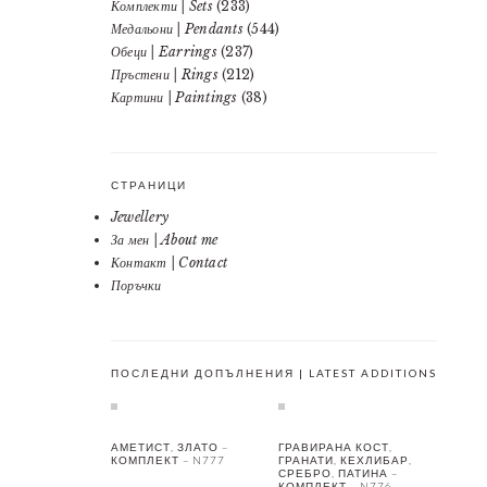
Комплекти | Sets
(233)
Медальони | Pendants
(544)
Обеци | Earrings
(237)
Пръстени | Rings
(212)
Картини | Paintings
(38)
СТРАНИЦИ
Jewellery
За мен | About me
Контакт | Contact
Поръчки
ПОСЛЕДНИ ДОПЪЛНЕНИЯ | LATEST ADDITIONS
АМЕТИСТ, ЗЛАТО –
ГРАВИРАНА КОСТ,
КОМПЛЕКТ – N777
ГРАНАТИ, КЕХЛИБАР,
СРЕБРО, ПАТИНА –
КОМПЛЕКТ – N776