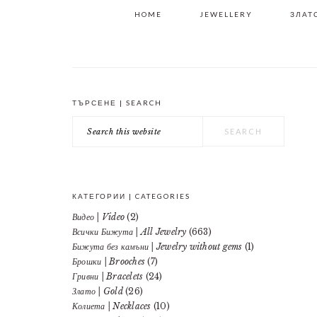
HOME
JEWELLERY
ЗЛАТО
ТЪРСЕНЕ | SEARCH
PRIMARY
Search
SIDEBAR
this
website
КАТЕГОРИИ | CATEGORIES
Видео | Video
(2)
Всички Бижута | All Jewelry
(663)
Бижута без камъни | Jewelry without gems
(1)
Брошки | Brooches
(7)
Гривни | Bracelets
(24)
Злато | Gold
(26)
Колиета | Necklaces
(10)