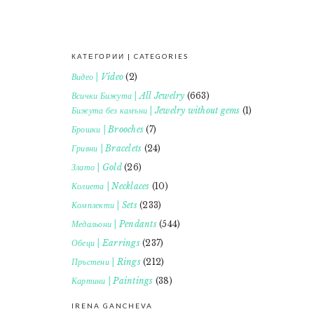
КАТЕГОРИИ | CATEGORIES
FOOTER
Видео | Video
(2)
Всички Бижута | All Jewelry
(663)
Бижута без камъни | Jewelry without gems
(1)
Брошки | Brooches
(7)
Гривни | Bracelets
(24)
Злато | Gold
(26)
Колиета | Necklaces
(10)
Комплекти | Sets
(233)
Медальони | Pendants
(544)
Обеци | Earrings
(237)
Пръстени | Rings
(212)
Картини | Paintings
(38)
IRENA GANCHEVA