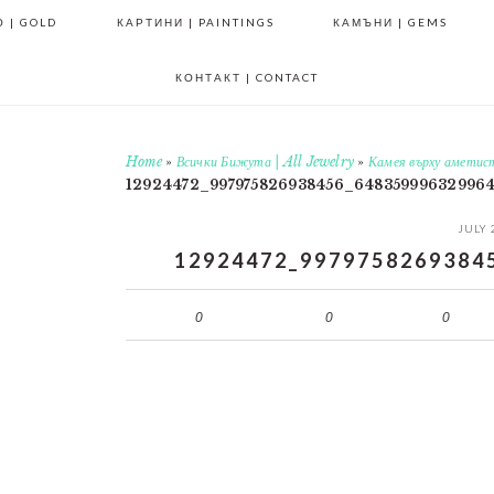
 | GOLD
КАРТИНИ | PAINTINGS
КАМЪНИ | GEMS
КОНТАКТ | CONTACT
Home
»
Всички Бижута | All Jewelry
»
Камея върху аметис
12924472_997975826938456_64835999632996
JULY 
12924472_9979758269384
0
0
0