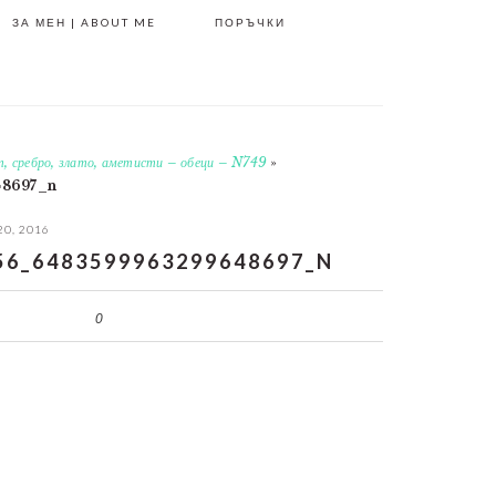
ЗА МЕН | ABOUT ME
ПОРЪЧКИ
т, сребро, злато, аметисти – обеци – N749
»
48697_n
20, 2016
56_6483599963299648697_N
0