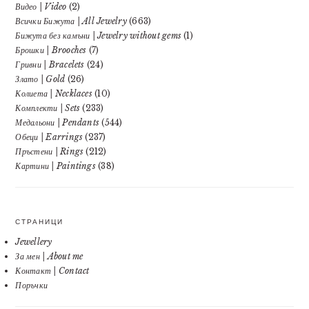
Видео | Video
(2)
Всички Бижута | All Jewelry
(663)
Бижута без камъни | Jewelry without gems
(1)
Брошки | Brooches
(7)
Гривни | Bracelets
(24)
Злато | Gold
(26)
Колиета | Necklaces
(10)
Комплекти | Sets
(233)
Медальони | Pendants
(544)
Обеци | Earrings
(237)
Пръстени | Rings
(212)
Картини | Paintings
(38)
СТРАНИЦИ
Jewellery
За мен | About me
Контакт | Contact
Поръчки