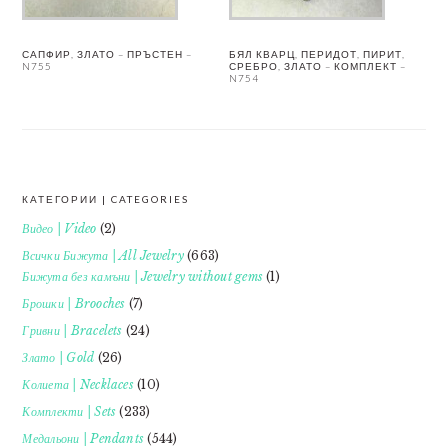
САПФИР, ЗЛАТО – ПРЪСТЕН –
БЯЛ КВАРЦ, ПЕРИДОТ, ПИРИТ,
N755
СРЕБРО, ЗЛАТО – КОМПЛЕКТ –
N754
КАТЕГОРИИ | CATEGORIES
FOOTER
Видео | Video
(2)
Всички Бижута | All Jewelry
(663)
Бижута без камъни | Jewelry without gems
(1)
Брошки | Brooches
(7)
Гривни | Bracelets
(24)
Злато | Gold
(26)
Колиета | Necklaces
(10)
Комплекти | Sets
(233)
Медальони | Pendants
(544)