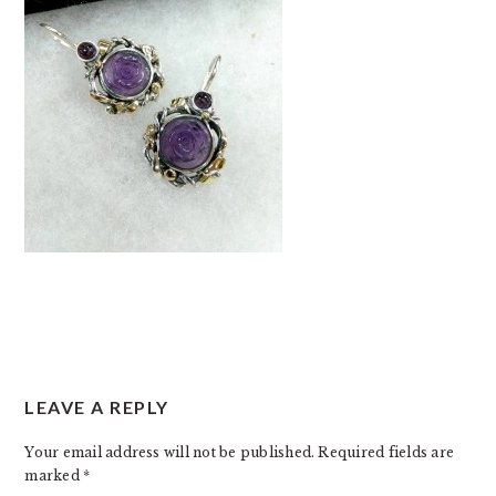
READER
LEAVE A REPLY
INTERACTIONS
Your email address will not be published.
Required fields are
marked
*