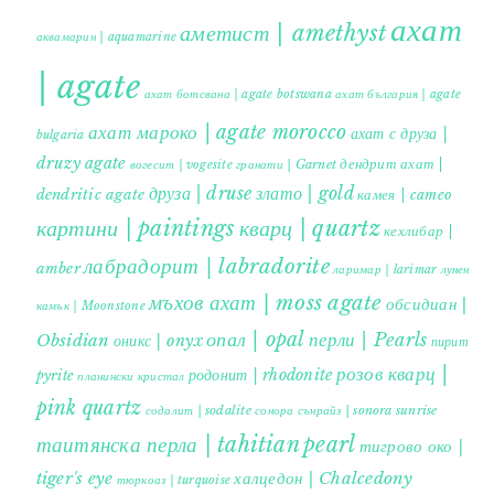
ахат
аметист | amethyst
аквамарин | aquamarine
| agate
ахат ботсвана | agate botswana
ахат българия | agate
ахат мароко | agate morocco
ахат с друза |
bulgaria
druzy agate
дендрит ахат |
гранати | Garnet
вогесит | vogesite
друза | druse
злато | gold
dendritic agate
камея | cameo
картини | paintings
кварц | quartz
кехлибар |
лабрадорит | labradorite
amber
ларимар | larimar
лунен
мъхов ахат | moss agate
обсидиан |
камък | Moonstone
опал | opal
перли | Pearls
Obsidian
оникс | onyx
пирит |
розов кварц |
родонит | rhodonite
pyrite
планински кристал
pink quartz
содалит | sodalite
сонора сънрайз | sonora sunrise
таитянска перла | tahitian pearl
тигрово око |
tiger's eye
халцедон | Chalcedony
тюркоаз | turquoise