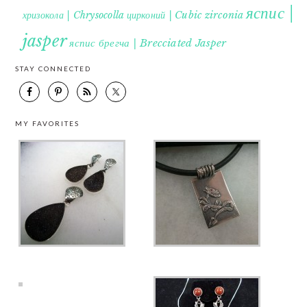
яспис |
хризокола | Chrysocolla
цирконий | Cubic zirconia
jasper
яспис брегча | Brecciated Jasper
STAY CONNECTED
MY FAVORITES