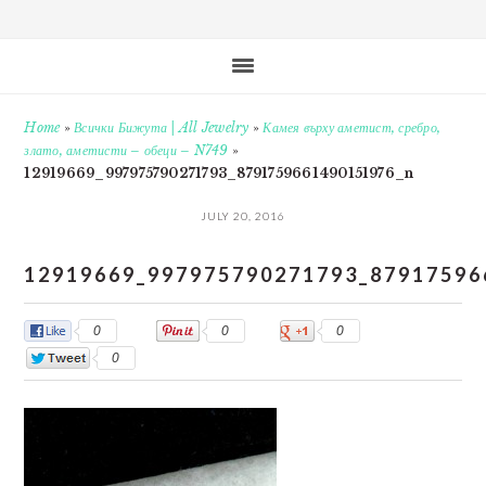
Home
»
Всички Бижута | All Jewelry
»
Камея върху аметист, сребро,
злато, аметисти – обеци – N749
»
12919669_997975790271793_8791759661490151976_n
JULY 20, 2016
12919669_997975790271793_87917596
0
0
0
0