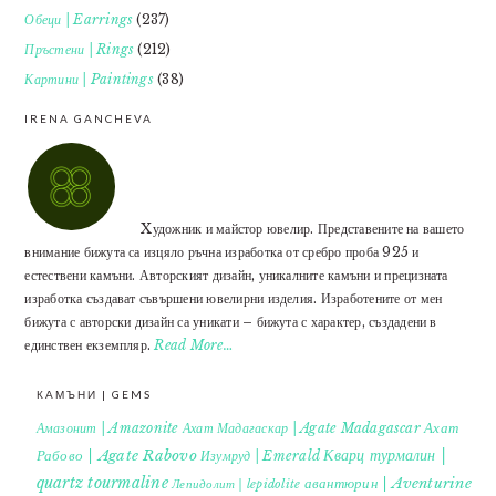
Обеци | Earrings
(237)
Пръстени | Rings
(212)
Картини | Paintings
(38)
IRENA GANCHEVA
Xудожник и майстор ювелир. Представените на вашето
внимание бижута са изцяло ръчна изработка от сребро проба 925 и
естествени камъни. Авторският дизайн, уникалните камъни и прецизната
изработка създават съвършени ювелирни изделия. Изработените от мен
бижута с авторски дизайн са уникати – бижута с характер, създадени в
единствен екземпляр.
Read More…
КАМЪНИ | GEMS
Ахат
Амазонит | Amazonite
Ахат Мадагаскар | Agate Madagascar
Кварц турмалин |
Рабово | Agate Rabovo
Изумруд | Emerald
quartz tourmaline
авантюрин | Aventurine
Лепидолит | lepidolite