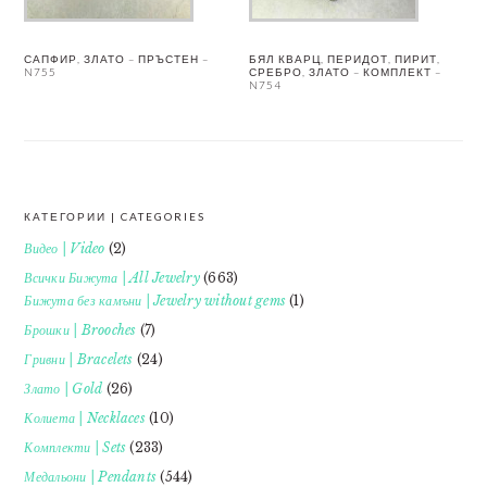
САПФИР, ЗЛАТО – ПРЪСТЕН –
БЯЛ КВАРЦ, ПЕРИДОТ, ПИРИТ,
N755
СРЕБРО, ЗЛАТО – КОМПЛЕКТ –
N754
КАТЕГОРИИ | CATEGORIES
FOOTER
Видео | Video
(2)
Всички Бижута | All Jewelry
(663)
Бижута без камъни | Jewelry without gems
(1)
Брошки | Brooches
(7)
Гривни | Bracelets
(24)
Злато | Gold
(26)
Колиета | Necklaces
(10)
Комплекти | Sets
(233)
Медальони | Pendants
(544)