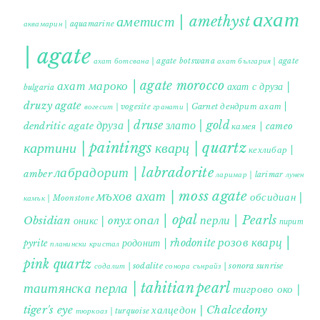
ахат
аметист | amethyst
аквамарин | aquamarine
| agate
ахат ботсвана | agate botswana
ахат българия | agate
ахат мароко | agate morocco
ахат с друза |
bulgaria
druzy agate
дендрит ахат |
гранати | Garnet
вогесит | vogesite
друза | druse
злато | gold
dendritic agate
камея | cameo
картини | paintings
кварц | quartz
кехлибар |
лабрадорит | labradorite
amber
ларимар | larimar
лунен
мъхов ахат | moss agate
обсидиан |
камък | Moonstone
опал | opal
перли | Pearls
Obsidian
оникс | onyx
пирит |
розов кварц |
родонит | rhodonite
pyrite
планински кристал
pink quartz
содалит | sodalite
сонора сънрайз | sonora sunrise
таитянска перла | tahitian pearl
тигрово око |
tiger's eye
халцедон | Chalcedony
тюркоаз | turquoise