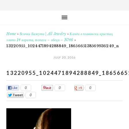
Home
»
Всички Бижута | All Jewelry
»
Камеи в планински кристал,
злато 14 карата, топази – обеци – N746
»
13220955_1024471894288849_1865665138569936249_n
JULY 20, 2016
13220955_1024471894288849_1865665
0
0
0
0