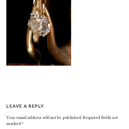
READER
LEAVE A REPLY
INTERACTIONS
Your email address will not be published.
Required fields are
marked
*