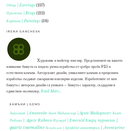
Обеци | Earrings
(237)
Пръстени | Rings
(212)
Картини | Paintings
(38)
IRENA GANCHEVA
Xудожник и майстор ювелир. Представените на вашето
внимание бижута са изцяло ръчна изработка от сребро проба 925 и
естествени камъни. Авторският дизайн, уникалните камъни и прецизната
изработка създават съвършени ювелирни изделия. Изработените от мен
бижута с авторски дизайн са уникати – бижута с характер, създадени в
единствен екземпляр.
Read More…
КАМЪНИ | GEMS
Ахат
Амазонит | Amazonite
Ахат Мадагаскар | Agate Madagascar
Кварц турмалин |
Рабово | Agate Rabovo
Изумруд | Emerald
quartz tourmaline
авантюрин | Aventurine
Лепидолит | lepidolite