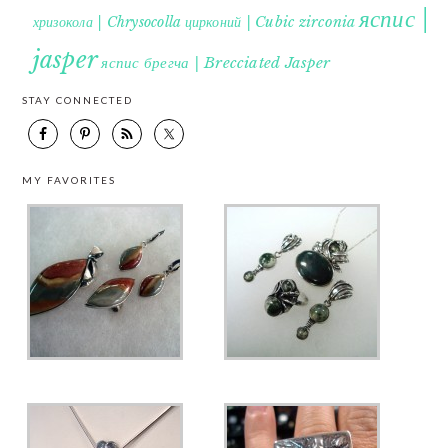
яспис |
хризокола | Chrysocolla
цирконий | Cubic zirconia
jasper
яспис брегча | Brecciated Jasper
STAY CONNECTED
MY FAVORITES