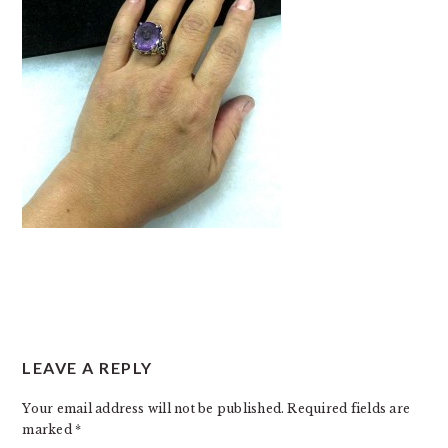
READER
LEAVE A REPLY
INTERACTIONS
Your email address will not be published.
Required fields are
marked
*