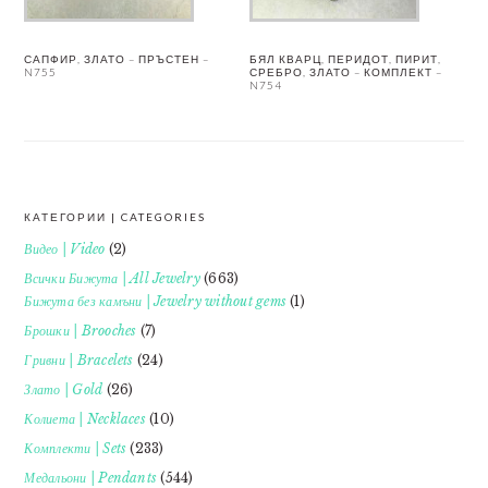
САПФИР, ЗЛАТО – ПРЪСТЕН –
БЯЛ КВАРЦ, ПЕРИДОТ, ПИРИТ,
N755
СРЕБРО, ЗЛАТО – КОМПЛЕКТ –
N754
КАТЕГОРИИ | CATEGORIES
FOOTER
Видео | Video
(2)
Всички Бижута | All Jewelry
(663)
Бижута без камъни | Jewelry without gems
(1)
Брошки | Brooches
(7)
Гривни | Bracelets
(24)
Злато | Gold
(26)
Колиета | Necklaces
(10)
Комплекти | Sets
(233)
Медальони | Pendants
(544)