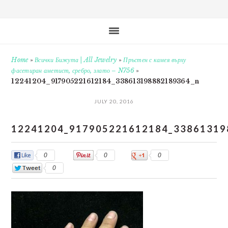
Home
»
Всички Бижута | All Jewelry
»
Пръстен с камея върху
фасетиран аметист, сребро, злато – N756
»
12241204_917905221612184_338613198882189364_n
JULY 20, 2016
12241204_917905221612184_33861319
0
0
0
0