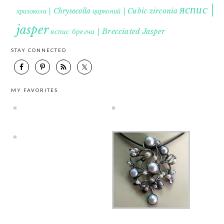
яспис |
хризокола | Chrysocolla
цирконий | Cubic zirconia
jasper
яспис брегча | Brecciated Jasper
STAY CONNECTED
MY FAVORITES