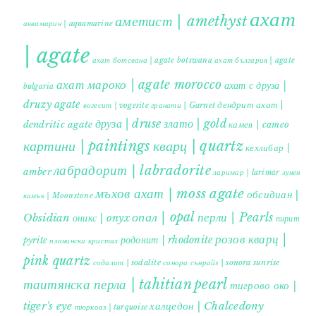
ахат
аметист | amethyst
аквамарин | aquamarine
| agate
ахат ботсвана | agate botswana
ахат българия | agate
ахат мароко | agate morocco
ахат с друза |
bulgaria
druzy agate
дендрит ахат |
гранати | Garnet
вогесит | vogesite
друза | druse
злато | gold
dendritic agate
камея | cameo
картини | paintings
кварц | quartz
кехлибар |
лабрадорит | labradorite
amber
ларимар | larimar
лунен
мъхов ахат | moss agate
обсидиан |
камък | Moonstone
опал | opal
перли | Pearls
Obsidian
оникс | onyx
пирит |
розов кварц |
родонит | rhodonite
pyrite
планински кристал
pink quartz
содалит | sodalite
сонора сънрайз | sonora sunrise
таитянска перла | tahitian pearl
тигрово око |
tiger's eye
халцедон | Chalcedony
тюркоаз | turquoise