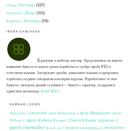
Обеци | Earrings
(237)
Пръстени | Rings
(212)
Картини | Paintings
(38)
IRENA GANCHEVA
Xудожник и майстор ювелир. Представените на вашето
внимание бижута са изцяло ръчна изработка от сребро проба 925 и
естествени камъни. Авторският дизайн, уникалните камъни и прецизната
изработка създават съвършени ювелирни изделия. Изработените от мен
бижута с авторски дизайн са уникати – бижута с характер, създадени в
единствен екземпляр.
Read More…
КАМЪНИ | GEMS
Ахат
Амазонит | Amazonite
Ахат Мадагаскар | Agate Madagascar
Кварц турмалин |
Рабово | Agate Rabovo
Изумруд | Emerald
quartz tourmaline
авантюрин | Aventurine
Лепидолит | lepidolite