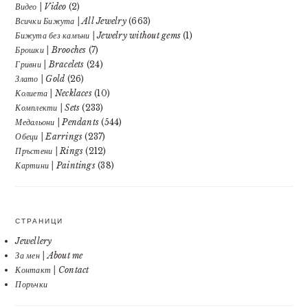
Видео | Video
(2)
Всички Бижута | All Jewelry
(663)
Бижута без камъни | Jewelry without gems
(1)
Брошки | Brooches
(7)
Гривни | Bracelets
(24)
Злато | Gold
(26)
Колиета | Necklaces
(10)
Комплекти | Sets
(233)
Медальони | Pendants
(544)
Обеци | Earrings
(237)
Пръстени | Rings
(212)
Картини | Paintings
(38)
СТРАНИЦИ
Jewellery
За мен | About me
Контакт | Contact
Поръчки