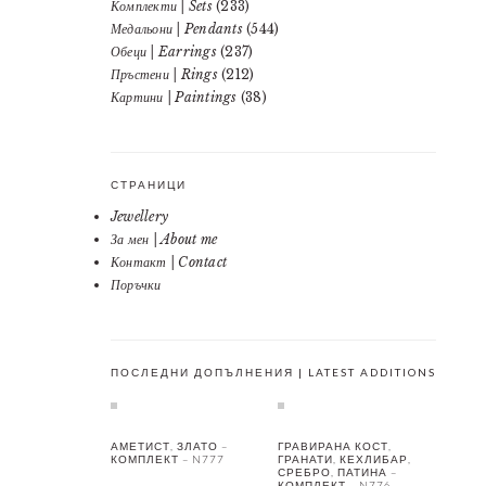
Комплекти | Sets
(233)
Медальони | Pendants
(544)
Обеци | Earrings
(237)
Пръстени | Rings
(212)
Картини | Paintings
(38)
СТРАНИЦИ
Jewellery
За мен | About me
Контакт | Contact
Поръчки
ПОСЛЕДНИ ДОПЪЛНЕНИЯ | LATEST ADDITIONS
АМЕТИСТ, ЗЛАТО –
ГРАВИРАНА КОСТ,
КОМПЛЕКТ – N777
ГРАНАТИ, КЕХЛИБАР,
СРЕБРО, ПАТИНА –
КОМПЛЕКТ – N776