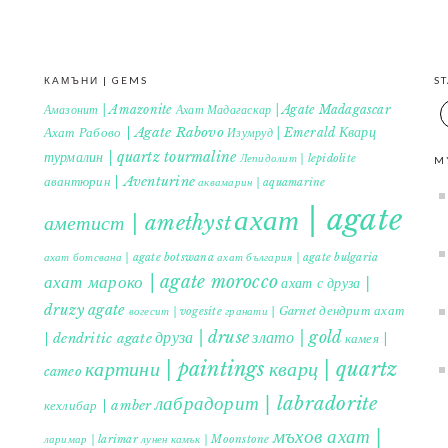
КАМЪНИ | GEMS
S
Амазонит | Amazonite
Ахат Мадагаскар | Agate Madagascar
Кварц
Ахат Рабово | Agate Rabovo
Изумруд | Emerald
турмалин | quartz tourmaline
Лепидолит | lepidolite
M
авантюрин | Aventurine
аквамарин | aquamarine
ахат | agate
аметист | amethyst
ахат ботсвана | agate botswana
ахат българия | agate bulgaria
ахат мароко | agate morocco
ахат с друза |
druzy agate
дендрит ахат
гранати | Garnet
вогесит | vogesite
друза | druse
злато | gold
| dendritic agate
камея |
картини | paintings
кварц | quartz
cameo
лабрадорит | labradorite
кехлибар | amber
мъхов ахат |
ларимар | larimar
лунен камък | Moonstone