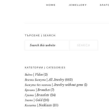
HOME
JEWELLERY
ЗЛАТО
ТЪРСЕНЕ | SEARCH
PRIMARY
Search
SIDEBAR
this
website
КАТЕГОРИИ | CATEGORIES
Видео | Video
(2)
Всички Бижута | All Jewelry
(663)
Бижута без камъни | Jewelry without gems
(1)
Брошки | Brooches
(7)
Гривни | Bracelets
(24)
Злато | Gold
(26)
Колиета | Necklaces
(10)