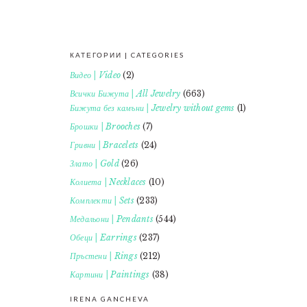
КАТЕГОРИИ | CATEGORIES
FOOTER
Видео | Video
(2)
Всички Бижута | All Jewelry
(663)
Бижута без камъни | Jewelry without gems
(1)
Брошки | Brooches
(7)
Гривни | Bracelets
(24)
Злато | Gold
(26)
Колиета | Necklaces
(10)
Комплекти | Sets
(233)
Медальони | Pendants
(544)
Обеци | Earrings
(237)
Пръстени | Rings
(212)
Картини | Paintings
(38)
IRENA GANCHEVA