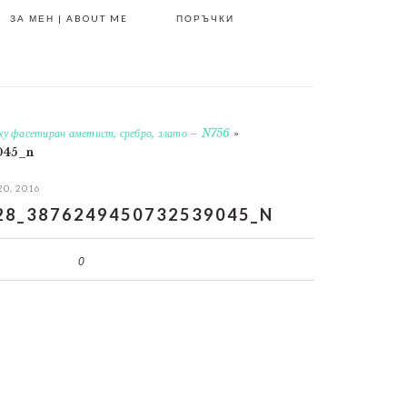
ЗА МЕН | ABOUT ME
ПОРЪЧКИ
рху фасетиран аметист, сребро, злато – N756
»
045_n
20, 2016
28_3876249450732539045_N
0