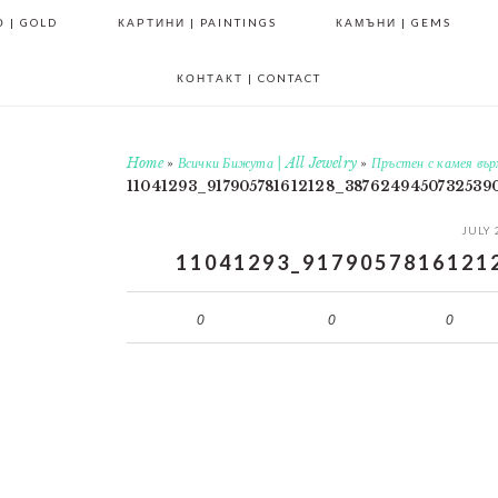
 | GOLD
КАРТИНИ | PAINTINGS
КАМЪНИ | GEMS
КОНТАКТ | CONTACT
Home
»
Всички Бижута | All Jewelry
»
Пръстен с камея въ
11041293_917905781612128_3876249450732539
JULY 
11041293_9179057816121
0
0
0