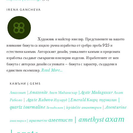
IRENA GANCHEVA
Xудожник и майстор ювелир. Представените на вашето
внимание бижута са изцяло ръчна изработка от сребро проба 925 и
естествени камъни. Авторският дизайн, уникалните камъни и прецизната
изработка създават съвършени ювелирни изделия. Изработените от мен
бижута с авторски дизайн са уникати – бижута с характер, създадени в
единствен екземпляр.
Read More…
КАМЪНИ | GEMS
Ахат
Амазонит | Amazonite
Ахат Мадагаскар | Agate Madagascar
Кварц турмалин |
Рабово | Agate Rabovo
Изумруд | Emerald
quartz tourmaline
авантюрин | Aventurine
Лепидолит | lepidolite
ахат
аметист | amethyst
аквамарин | aquamarine