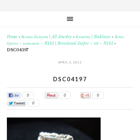
Home
»
Всички Бижута | All Jewelry
»
Колиета | Necklaces
»
Яспис
брегча – комплект – N161 | Brecciated Jasper – set – N161
»
DSC04197
APRIL 3, 2011
DSC04197
0
0
0
0