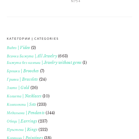
N754
КАТЕГОРИИ | CATEGORIES
FOOTER
Видео | Video
(2)
Всички Бижута | All Jewelry
(663)
Бижута без камъни | Jewelry without gems
(1)
Брошки | Brooches
(7)
Гривни | Bracelets
(24)
Злато | Gold
(26)
Колиета | Necklaces
(10)
Комплекти | Sets
(233)
Медальони | Pendants
(544)
Обеци | Earrings
(237)
Пръстени | Rings
(212)
Картини | Paintings
(38)