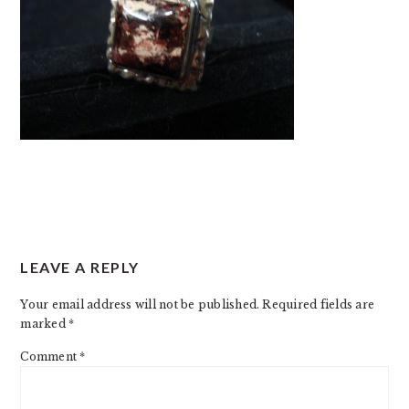
READER
LEAVE A REPLY
INTERACTIONS
Your email address will not be published.
Required fields are
marked
*
Comment
*