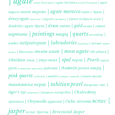
| agate
ахат ботсвана | agate botswana
ахат българия | agate
ахат мароко | agate morocco
ахат с друза |
bulgaria
druzy agate
дендрит ахат |
гранати | Garnet
вогесит | vogesite
друза | druse
злато | gold
dendritic agate
камея | cameo
картини | paintings
кварц | quartz
кехлибар |
лабрадорит | labradorite
amber
ларимар | larimar
лунен
мъхов ахат | moss agate
обсидиан |
камък | Moonstone
опал | opal
перли | Pearls
Obsidian
оникс | onyx
пирит |
розов кварц |
родонит | rhodonite
pyrite
планински кристал
pink quartz
содалит | sodalite
сонора сънрайз | sonora sunrise
таитянска перла | tahitian pearl
тигрово око |
tiger's eye
халцедон | Chalcedony
тюркоаз | turquoise
яспис |
хризокола | Chrysocolla
цирконий | Cubic zirconia
jasper
яспис брегча | Brecciated Jasper