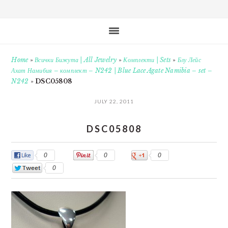
Home
»
Всички Бижута | All Jewelry
»
Комплекти | Sets
»
Блу Лейс
Ахат Намибия – комплект – N242 | Blue Lace Agate Namibia – set –
N242
»
DSC05808
JULY 22, 2011
DSC05808
0
0
0
0