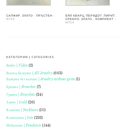
САПФИР, ЗЛАТО – ПРЪСТЕН –
БЯЛ КВАРЦ, ПЕРИДОТ, ПИРИТ,
N755
СРЕБРО, ЗЛАТО – КОМПЛЕКТ –
N754
КАТЕГОРИИ | CATEGORIES
FOOTER
Видео | Video
(2)
Всички Бижута | All Jewelry
(663)
Бижута без камъни | Jewelry without gems
(1)
Брошки | Brooches
(7)
Гривни | Bracelets
(24)
Злато | Gold
(26)
Колиета | Necklaces
(10)
Комплекти | Sets
(233)
Медальони | Pendants
(544)