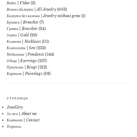
Видео | Video
(2)
Всички Бижута | All Jewelry
(663)
Бижута без камъни | Jewelry without gems
(1)
Брошки | Brooches
(7)
Гривни | Bracelets
(24)
Злато | Gold
(26)
Колиета | Necklaces
(10)
Комплекти | Sets
(233)
Медальони | Pendants
(544)
Обеци | Earrings
(237)
Пръстени | Rings
(212)
Картини | Paintings
(38)
СТРАНИЦИ
Jewellery
За мен | About me
Контакт | Contact
Поръчки