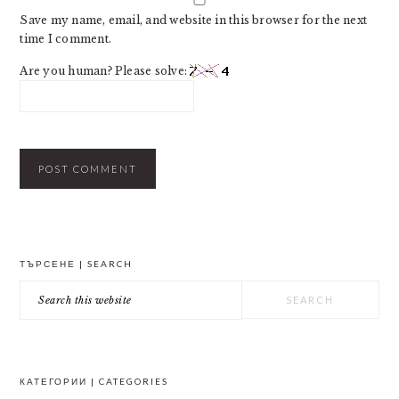
Save my name, email, and website in this browser for the next
time I comment.
Are you human? Please solve:
PRIMARY
ТЪРСЕНЕ | SEARCH
SIDEBAR
Search
this
website
КАТЕГОРИИ | CATEGORIES