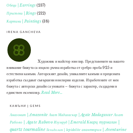
Обеци | Earrings
(237)
Пръстени | Rings
(212)
Картини | Paintings
(38)
IRENA GANCHEVA
Xудожник и майстор ювелир. Представените на вашето
внимание бижута са изцяло ръчна изработка от сребро проба 925 и
естествени камъни. Авторският дизайн, уникалните камъни и прецизната
изработка създават съвършени ювелирни изделия. Изработените от мен
бижута с авторски дизайн са уникати – бижута с характер, създадени в
единствен екземпляр.
Read More…
КАМЪНИ | GEMS
Ахат
Амазонит | Amazonite
Ахат Мадагаскар | Agate Madagascar
Кварц турмалин |
Рабово | Agate Rabovo
Изумруд | Emerald
quartz tourmaline
авантюрин | Aventurine
Лепидолит | lepidolite