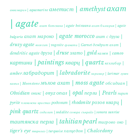
ахат
аметист | amethyst
аквамарин | aquamarine
| agate
ахат ботсвана | agate botswana
ахат българия | agate
ахат мароко | agate morocco
ахат с друза |
bulgaria
druzy agate
дендрит ахат |
гранати | Garnet
вогесит | vogesite
друза | druse
злато | gold
dendritic agate
камея | cameo
картини | paintings
кварц | quartz
кехлибар |
лабрадорит | labradorite
amber
ларимар | larimar
лунен
мъхов ахат | moss agate
обсидиан |
камък | Moonstone
опал | opal
перли | Pearls
Obsidian
оникс | onyx
пирит |
розов кварц |
родонит | rhodonite
pyrite
планински кристал
pink quartz
содалит | sodalite
сонора сънрайз | sonora sunrise
таитянска перла | tahitian pearl
тигрово око |
tiger's eye
халцедон | Chalcedony
тюркоаз | turquoise