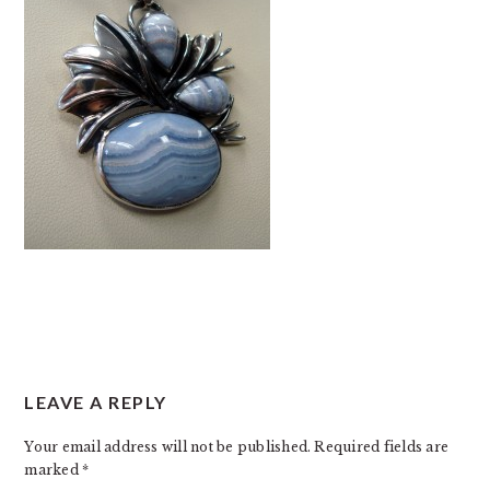
READER
LEAVE A REPLY
INTERACTIONS
Your email address will not be published.
Required fields are
marked
*