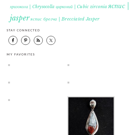
яспис |
хризокола | Chrysocolla
цирконий | Cubic zirconia
jasper
яспис брегча | Brecciated Jasper
STAY CONNECTED
MY FAVORITES