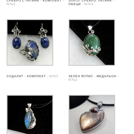
СРЕБРО С ПАТИНА – КОМПЛЕКТ –
ЗЛАТО, СРЕБРО, ПАТИНА –
N765
ОБЕЦИ – N764
СОДАЛИТ – КОМПЛЕКТ – N763
ЗЕЛЕН ЯСПИС – МЕДАЛЬОН –
N762