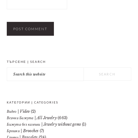
PRIMARY
ТЪРСЕНЕ | SEARCH
SIDEBAR
Search
this
website
КАТЕГОРИИ | CATEGORIES
Видео | Video
(2)
Всички Бижута | All Jewelry
(663)
Бижута без камъни | Jewelry without gems
(1)
Брошки | Brooches
(7)
Гривни | Bracelets
(24)