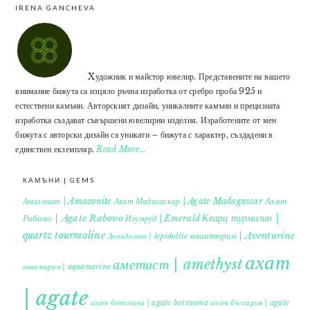
IRENA GANCHEVA
Xудожник и майстор ювелир. Представените на вашето
внимание бижута са изцяло ръчна изработка от сребро проба 925 и
естествени камъни. Авторският дизайн, уникалните камъни и прецизната
изработка създават съвършени ювелирни изделия. Изработените от мен
бижута с авторски дизайн са уникати – бижута с характер, създадени в
единствен екземпляр.
Read More…
КАМЪНИ | GEMS
Ахат
Амазонит | Amazonite
Ахат Мадагаскар | Agate Madagascar
Кварц турмалин |
Рабово | Agate Rabovo
Изумруд | Emerald
quartz tourmaline
авантюрин | Aventurine
Лепидолит | lepidolite
ахат
аметист | amethyst
аквамарин | aquamarine
| agate
ахат ботсвана | agate botswana
ахат българия | agate