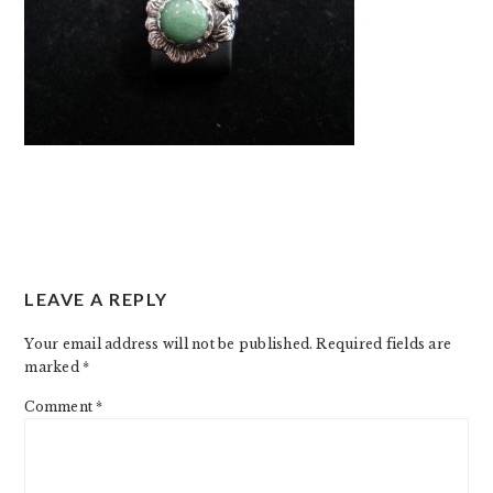
READER
LEAVE A REPLY
INTERACTIONS
Your email address will not be published.
Required fields are
marked
*
Comment
*