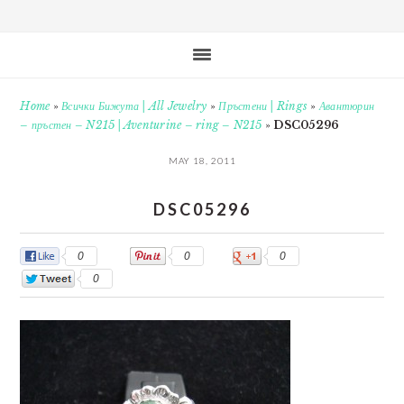
Home
»
Всички Бижута | All Jewelry
»
Пръстени | Rings
»
Авантюрин
– пръстен – N215 | Aventurine – ring – N215
»
DSC05296
MAY 18, 2011
DSC05296
0
0
0
0