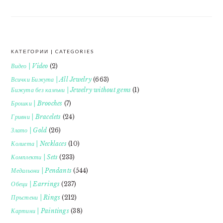
КАТЕГОРИИ | CATEGORIES
FOOTER
Видео | Video
(2)
Всички Бижута | All Jewelry
(663)
Бижута без камъни | Jewelry without gems
(1)
Брошки | Brooches
(7)
Гривни | Bracelets
(24)
Злато | Gold
(26)
Колиета | Necklaces
(10)
Комплекти | Sets
(233)
Медальони | Pendants
(544)
Обеци | Earrings
(237)
Пръстени | Rings
(212)
Картини | Paintings
(38)