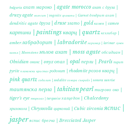
ахат мароко | agate morocco
ахат с друза |
bulgaria
druzy agate
дендрит ахат |
гранати | Garnet
вогесит | vogesite
друза | druse
злато | gold
dendritic agate
камея | cameo
картини | paintings
кварц | quartz
кехлибар |
лабрадорит | labradorite
amber
ларимар | larimar
лунен
мъхов ахат | moss agate
обсидиан |
камък | Moonstone
опал | opal
перли | Pearls
Obsidian
оникс | onyx
пирит |
розов кварц |
родонит | rhodonite
pyrite
планински кристал
pink quartz
содалит | sodalite
сонора сънрайз | sonora sunrise
таитянска перла | tahitian pearl
тигрово око |
tiger's eye
халцедон | Chalcedony
тюркоаз | turquoise
яспис |
хризокола | Chrysocolla
цирконий | Cubic zirconia
jasper
яспис брегча | Brecciated Jasper