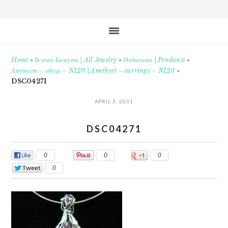
Home
»
Всички Бижута | All Jewelry
»
Медальони | Pendants
»
Аметист – обеци – N120 | Amethyst – earrings – N120
»
DSC04271
APRIL 3, 2011
DSC04271
0
0
0
0