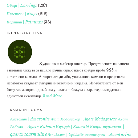
Обеци | Earrings
(237)
Пръстени | Rings
(212)
Картини | Paintings
(38)
IRENA GANCHEVA
Xудожник и майстор ювелир. Представените на вашето
внимание бижута са изцяло ръчна изработка от сребро проба 925 и
естествени камъни. Авторският дизайн, уникалните камъни и прецизната
изработка създават съвършени ювелирни изделия. Изработените от мен
бижута с авторски дизайн са уникати – бижута с характер, създадени в
единствен екземпляр.
Read More…
КАМЪНИ | GEMS
Ахат
Амазонит | Amazonite
Ахат Мадагаскар | Agate Madagascar
Кварц турмалин |
Рабово | Agate Rabovo
Изумруд | Emerald
quartz tourmaline
авантюрин | Aventurine
Лепидолит | lepidolite