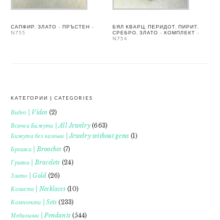
САПФИР, ЗЛАТО – ПРЪСТЕН –
БЯЛ КВАРЦ, ПЕРИДОТ, ПИРИТ,
N755
СРЕБРО, ЗЛАТО – КОМПЛЕКТ –
N754
КАТЕГОРИИ | CATEGORIES
FOOTER
Видео | Video
(2)
Всички Бижута | All Jewelry
(663)
Бижута без камъни | Jewelry without gems
(1)
Брошки | Brooches
(7)
Гривни | Bracelets
(24)
Злато | Gold
(26)
Колиета | Necklaces
(10)
Комплекти | Sets
(233)
Медальони | Pendants
(544)