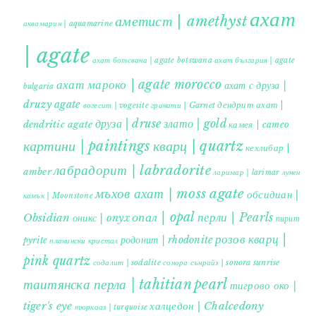
ахат
аметист | amethyst
аквамарин | aquamarine
| agate
ахат ботсвана | agate botswana
ахат българия | agate
ахат мароко | agate morocco
ахат с друза |
bulgaria
druzy agate
дендрит ахат |
гранати | Garnet
вогесит | vogesite
друза | druse
злато | gold
dendritic agate
камея | cameo
картини | paintings
кварц | quartz
кехлибар |
лабрадорит | labradorite
amber
ларимар | larimar
лунен
мъхов ахат | moss agate
обсидиан |
камък | Moonstone
опал | opal
перли | Pearls
Obsidian
оникс | onyx
пирит |
розов кварц |
родонит | rhodonite
pyrite
планински кристал
pink quartz
содалит | sodalite
сонора сънрайз | sonora sunrise
таитянска перла | tahitian pearl
тигрово око |
tiger's eye
халцедон | Chalcedony
тюркоаз | turquoise