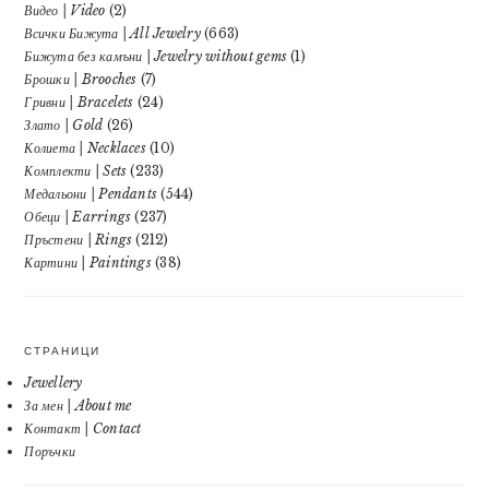
Видео | Video
(2)
Всички Бижута | All Jewelry
(663)
Бижута без камъни | Jewelry without gems
(1)
Брошки | Brooches
(7)
Гривни | Bracelets
(24)
Злато | Gold
(26)
Колиета | Necklaces
(10)
Комплекти | Sets
(233)
Медальони | Pendants
(544)
Обеци | Earrings
(237)
Пръстени | Rings
(212)
Картини | Paintings
(38)
СТРАНИЦИ
Jewellery
За мен | About me
Контакт | Contact
Поръчки