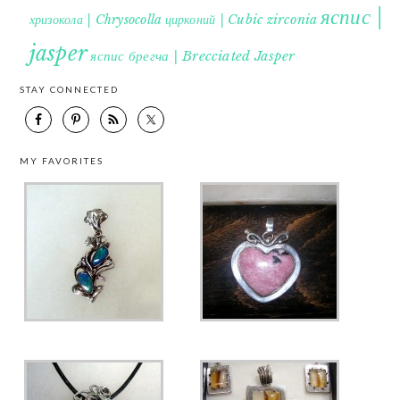
яспис |
хризокола | Chrysocolla
цирконий | Cubic zirconia
jasper
яспис брегча | Brecciated Jasper
STAY CONNECTED
MY FAVORITES