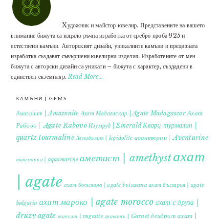
Xудожник и майстор ювелир. Представените на вашето
внимание бижута са изцяло ръчна изработка от сребро проба 925 и
естествени камъни. Авторският дизайн, уникалните камъни и прецизната
изработка създават съвършени ювелирни изделия. Изработените от мен
бижута с авторски дизайн са уникати – бижута с характер, създадени в
единствен екземпляр.
Read More…
КАМЪНИ | GEMS
Ахат
Амазонит | Amazonite
Ахат Мадагаскар | Agate Madagascar
Кварц турмалин |
Рабово | Agate Rabovo
Изумруд | Emerald
quartz tourmaline
авантюрин | Aventurine
Лепидолит | lepidolite
ахат
аметист | amethyst
аквамарин | aquamarine
| agate
ахат ботсвана | agate botswana
ахат българия | agate
ахат мароко | agate morocco
ахат с друза |
bulgaria
druzy agate
дендрит ахат |
гранати | Garnet
вогесит | vogesite