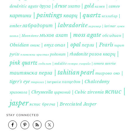
друза | druse
злато | gold
dendritic agate
камея | cameo
картини | paintings
кварц | quartz
кехлибар |
лабрадорит | labradorite
amber
ларимар | larimar
лунен
мъхов ахат | moss agate
обсидиан |
камък | Moonstone
опал | opal
перли | Pearls
Obsidian
оникс | onyx
пирит |
розов кварц |
родонит | rhodonite
pyrite
планински кристал
pink quartz
содалит | sodalite
сонора сънрайз | sonora sunrise
таитянска перла | tahitian pearl
тигрово око |
tiger's eye
халцедон | Chalcedony
тюркоаз | turquoise
яспис |
хризокола | Chrysocolla
цирконий | Cubic zirconia
jasper
яспис брегча | Brecciated Jasper
STAY CONNECTED