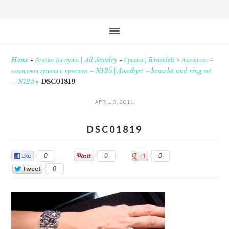
Home
»
Всички Бижута | All Jewelry
»
Гривни | Bracelets
»
Аметист –
комплект гривна и пръстен – N125 | Amethyst – bracelet and ring set
– N125
»
DSC01819
APRIL 3, 2011
DSC01819
0
0
0
0