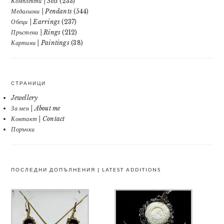
Комплекти | Sets
(233)
Медальони | Pendants
(544)
Обеци | Earrings
(237)
Пръстени | Rings
(212)
Картини | Paintings
(38)
СТРАНИЦИ
Jewellery
За мен | About me
Контакт | Contact
Поръчки
ПОСЛЕДНИ ДОПЪЛНЕНИЯ | LATEST ADDITIONS