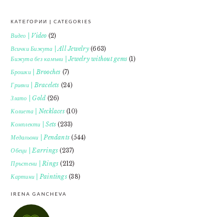
КАТЕГОРИИ | CATEGORIES
FOOTER
Видео | Video
(2)
Всички Бижута | All Jewelry
(663)
Бижута без камъни | Jewelry without gems
(1)
Брошки | Brooches
(7)
Гривни | Bracelets
(24)
Злато | Gold
(26)
Колиета | Necklaces
(10)
Комплекти | Sets
(233)
Медальони | Pendants
(544)
Обеци | Earrings
(237)
Пръстени | Rings
(212)
Картини | Paintings
(38)
IRENA GANCHEVA