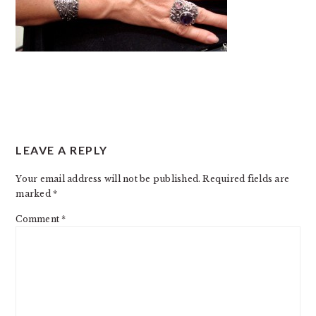
READER
LEAVE A REPLY
INTERACTIONS
Your email address will not be published.
Required fields are
marked
*
Comment
*