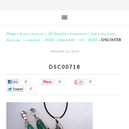
Home
»
Всички Бижута | All Jewelry
»
Комплекти | Sets
»
Амазонит
Бразилия – комплект – N532 | Amazonite – set – N532
»
DSC00718
JANUARY 21, 2013
DSC00718
0
0
0
0