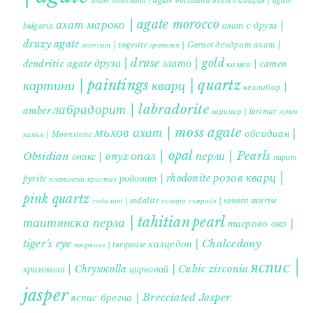
ахат ботсвана | agate botswana
ахат българия | agate
ахат мароко | agate morocco
ахат с друза |
bulgaria
druzy agate
дендрит ахат |
гранати | Garnet
вогесит | vogesite
друза | druse
злато | gold
dendritic agate
камея | cameo
картини | paintings
кварц | quartz
кехлибар |
лабрадорит | labradorite
amber
ларимар | larimar
лунен
мъхов ахат | moss agate
обсидиан |
камък | Moonstone
опал | opal
перли | Pearls
Obsidian
оникс | onyx
пирит |
розов кварц |
родонит | rhodonite
pyrite
планински кристал
pink quartz
содалит | sodalite
сонора сънрайз | sonora sunrise
таитянска перла | tahitian pearl
тигрово око |
tiger's eye
халцедон | Chalcedony
тюркоаз | turquoise
яспис |
хризокола | Chrysocolla
цирконий | Cubic zirconia
jasper
яспис брегча | Brecciated Jasper