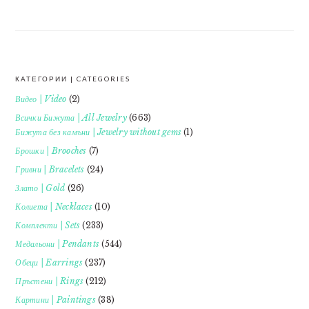
КАТЕГОРИИ | CATEGORIES
FOOTER
Видео | Video
(2)
Всички Бижута | All Jewelry
(663)
Бижута без камъни | Jewelry without gems
(1)
Брошки | Brooches
(7)
Гривни | Bracelets
(24)
Злато | Gold
(26)
Колиета | Necklaces
(10)
Комплекти | Sets
(233)
Медальони | Pendants
(544)
Обеци | Earrings
(237)
Пръстени | Rings
(212)
Картини | Paintings
(38)