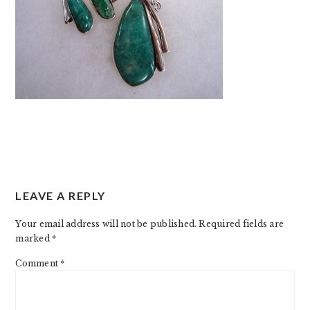
READER
LEAVE A REPLY
INTERACTIONS
Your email address will not be published.
Required fields are
marked
*
Comment
*