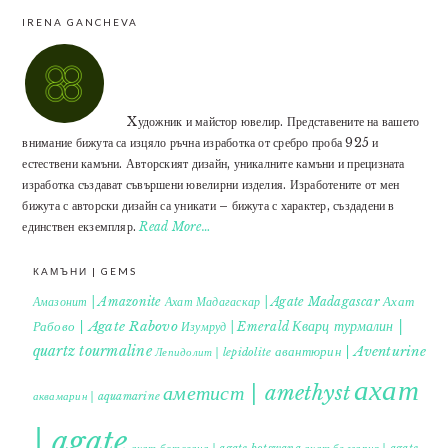
IRENA GANCHEVA
Xудожник и майстор ювелир. Представените на вашето
внимание бижута са изцяло ръчна изработка от сребро проба 925 и
естествени камъни. Авторският дизайн, уникалните камъни и прецизната
изработка създават съвършени ювелирни изделия. Изработените от мен
бижута с авторски дизайн са уникати – бижута с характер, създадени в
единствен екземпляр.
Read More…
КАМЪНИ | GEMS
Ахат
Амазонит | Amazonite
Ахат Мадагаскар | Agate Madagascar
Кварц турмалин |
Рабово | Agate Rabovo
Изумруд | Emerald
quartz tourmaline
авантюрин | Aventurine
Лепидолит | lepidolite
ахат
аметист | amethyst
аквамарин | aquamarine
| agate