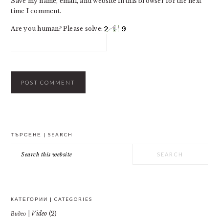
Save my name, email, and website in this browser for the next
time I comment.
Are you human? Please solve:
PRIMARY
ТЪРСЕНЕ | SEARCH
SIDEBAR
Search
this
website
КАТЕГОРИИ | CATEGORIES
Видео | Video
(2)