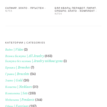
САПФИР, ЗЛАТО – ПРЪСТЕН –
БЯЛ КВАРЦ, ПЕРИДОТ, ПИРИТ,
N755
СРЕБРО, ЗЛАТО – КОМПЛЕКТ –
N754
КАТЕГОРИИ | CATEGORIES
FOOTER
Видео | Video
(2)
Всички Бижута | All Jewelry
(663)
Бижута без камъни | Jewelry without gems
(1)
Брошки | Brooches
(7)
Гривни | Bracelets
(24)
Злато | Gold
(26)
Колиета | Necklaces
(10)
Комплекти | Sets
(233)
Медальони | Pendants
(544)
Обеци | Earrings
(237)