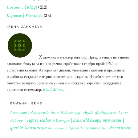
Пръстени | Rings
(212)
Картини | Paintings
(38)
IRENA GANCHEVA
Xудожник и майстор ювелир. Представените на вашето
внимание бижута са изцяло ръчна изработка от сребро проба 925 и
естествени камъни. Авторският дизайн, уникалните камъни и прецизната
изработка създават съвършени ювелирни изделия. Изработените от мен
бижута с авторски дизайн са уникати – бижута с характер, създадени в
единствен екземпляр.
Read More…
КАМЪНИ | GEMS
Ахат
Амазонит | Amazonite
Ахат Мадагаскар | Agate Madagascar
Кварц турмалин |
Рабово | Agate Rabovo
Изумруд | Emerald
quartz tourmaline
авантюрин | Aventurine
Лепидолит | lepidolite