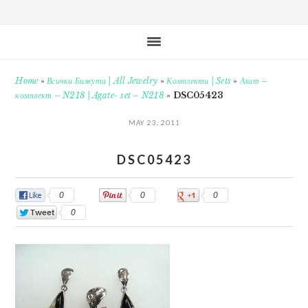
Home
»
Всички Бижута | All Jewelry
»
Комплекти | Sets
»
Ахат –
комплект – N218 | Agate- set – N218
»
DSC05423
MAY 23, 2011
DSC05423
0
0
0
0