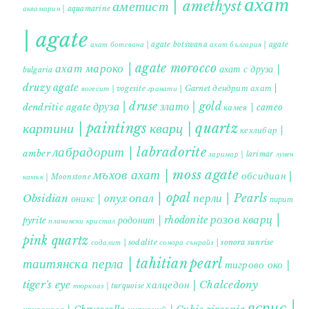
ахат
аметист | amethyst
аквамарин | aquamarine
| agate
ахат ботсвана | agate botswana
ахат българия | agate
ахат мароко | agate morocco
ахат с друза |
bulgaria
druzy agate
дендрит ахат |
гранати | Garnet
вогесит | vogesite
друза | druse
злато | gold
dendritic agate
камея | cameo
картини | paintings
кварц | quartz
кехлибар |
лабрадорит | labradorite
amber
ларимар | larimar
лунен
мъхов ахат | moss agate
обсидиан |
камък | Moonstone
опал | opal
перли | Pearls
Obsidian
оникс | onyx
пирит |
розов кварц |
родонит | rhodonite
pyrite
планински кристал
pink quartz
содалит | sodalite
сонора сънрайз | sonora sunrise
таитянска перла | tahitian pearl
тигрово око |
tiger's eye
халцедон | Chalcedony
тюркоаз | turquoise
яспис |