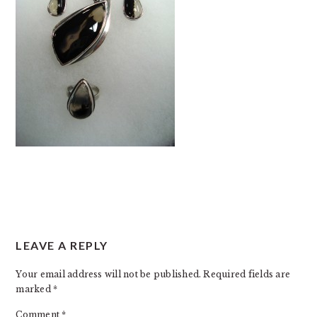
READER
LEAVE A REPLY
INTERACTIONS
Your email address will not be published.
Required fields are
marked
*
Comment
*