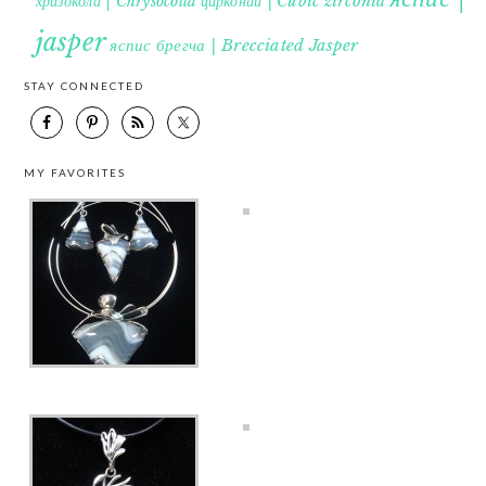
хризокола | Chrysocolla
цирконий | Cubic zirconia
jasper
яспис брегча | Brecciated Jasper
STAY CONNECTED
MY FAVORITES