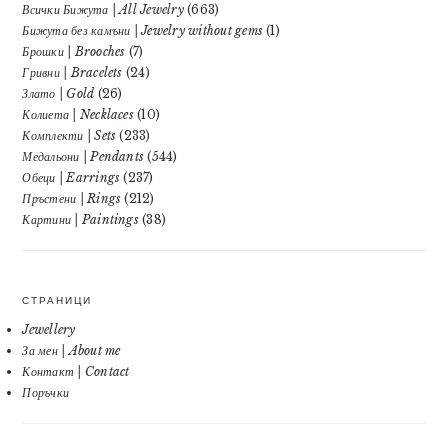
Всички Бижута | All Jewelry
(663)
Бижута без камъни | Jewelry without gems
(1)
Брошки | Brooches
(7)
Гривни | Bracelets
(24)
Злато | Gold
(26)
Колиета | Necklaces
(10)
Комплекти | Sets
(233)
Медальони | Pendants
(544)
Обеци | Earrings
(237)
Пръстени | Rings
(212)
Картини | Paintings
(38)
СТРАНИЦИ
Jewellery
За мен | About me
Контакт | Contact
Поръчки