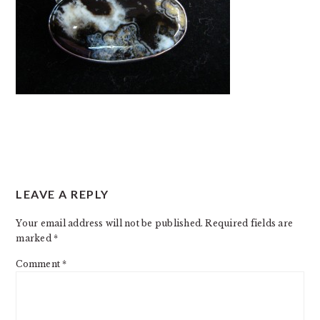
READER
LEAVE A REPLY
INTERACTIONS
Your email address will not be published.
Required fields are
marked
*
Comment
*