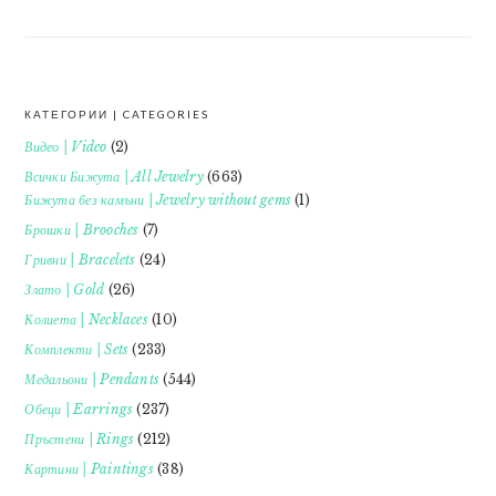
КАТЕГОРИИ | CATEGORIES
FOOTER
Видео | Video
(2)
Всички Бижута | All Jewelry
(663)
Бижута без камъни | Jewelry without gems
(1)
Брошки | Brooches
(7)
Гривни | Bracelets
(24)
Злато | Gold
(26)
Колиета | Necklaces
(10)
Комплекти | Sets
(233)
Медальони | Pendants
(544)
Обеци | Earrings
(237)
Пръстени | Rings
(212)
Картини | Paintings
(38)