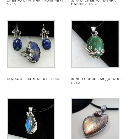
СРЕБРО С ПАТИНА – КОМПЛЕКТ –
ЗЛАТО, СРЕБРО, ПАТИНА –
N765
ОБЕЦИ – N764
СОДАЛИТ – КОМПЛЕКТ – N763
ЗЕЛЕН ЯСПИС – МЕДАЛЬОН –
N762