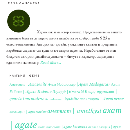
IRENA GANCHEVA
Xудожник и майстор ювелир. Представените на вашето
внимание бижута са изцяло ръчна изработка от сребро проба 925 и
естествени камъни. Авторският дизайн, уникалните камъни и прецизната
изработка създават съвършени ювелирни изделия. Изработените от мен
бижута с авторски дизайн са уникати – бижута с характер, създадени в
единствен екземпляр.
Read More…
КАМЪНИ | GEMS
Ахат
Амазонит | Amazonite
Ахат Мадагаскар | Agate Madagascar
Кварц турмалин |
Рабово | Agate Rabovo
Изумруд | Emerald
quartz tourmaline
авантюрин | Aventurine
Лепидолит | lepidolite
ахат
аметист | amethyst
аквамарин | aquamarine
| agate
ахат ботсвана | agate botswana
ахат българия | agate