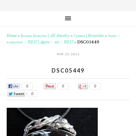
Home
»
Всички Бижута | All Jewelry
»
Гривни | Bracelets
»
Ахат –
комплект – N217 | Agate – set – N217
»
DSC05449
MAY 23, 2011
DSC05449
0
0
0
0