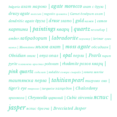
ахат мароко | agate morocco
ахат с друза |
bulgaria
druzy agate
дендрит ахат |
гранати | Garnet
вогесит | vogesite
друза | druse
злато | gold
dendritic agate
камея | cameo
картини | paintings
кварц | quartz
кехлибар |
лабрадорит | labradorite
amber
ларимар | larimar
лунен
мъхов ахат | moss agate
обсидиан |
камък | Moonstone
опал | opal
перли | Pearls
Obsidian
оникс | onyx
пирит |
розов кварц |
родонит | rhodonite
pyrite
планински кристал
pink quartz
содалит | sodalite
сонора сънрайз | sonora sunrise
таитянска перла | tahitian pearl
тигрово око |
tiger's eye
халцедон | Chalcedony
тюркоаз | turquoise
яспис |
хризокола | Chrysocolla
цирконий | Cubic zirconia
jasper
яспис брегча | Brecciated Jasper