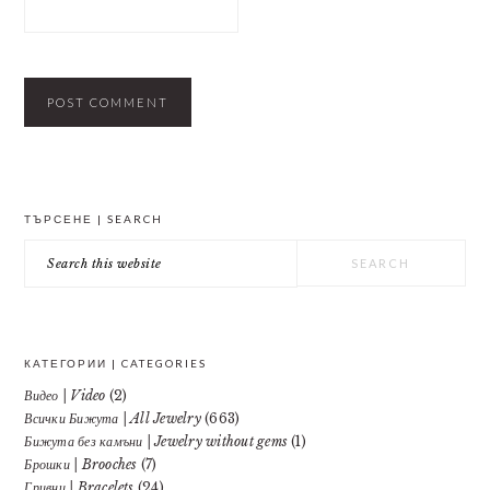
PRIMARY
ТЪРСЕНЕ | SEARCH
SIDEBAR
Search
this
website
КАТЕГОРИИ | CATEGORIES
Видео | Video
(2)
Всички Бижута | All Jewelry
(663)
Бижута без камъни | Jewelry without gems
(1)
Брошки | Brooches
(7)
Гривни | Bracelets
(24)