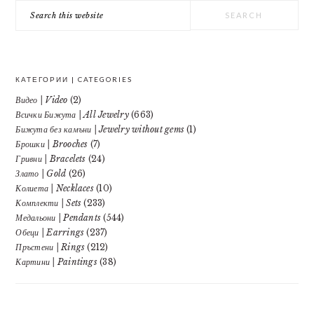
SIDEBAR
Search
this
website
КАТЕГОРИИ | CATEGORIES
Видео | Video
(2)
Всички Бижута | All Jewelry
(663)
Бижута без камъни | Jewelry without gems
(1)
Брошки | Brooches
(7)
Гривни | Bracelets
(24)
Злато | Gold
(26)
Колиета | Necklaces
(10)
Комплекти | Sets
(233)
Медальони | Pendants
(544)
Обеци | Earrings
(237)
Пръстени | Rings
(212)
Картини | Paintings
(38)