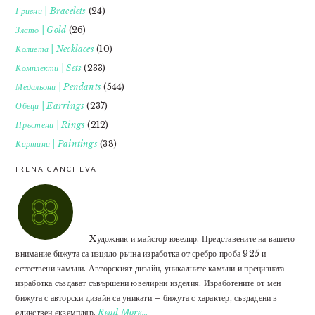
Гривни | Bracelets
(24)
Злато | Gold
(26)
Колиета | Necklaces
(10)
Комплекти | Sets
(233)
Медальони | Pendants
(544)
Обеци | Earrings
(237)
Пръстени | Rings
(212)
Картини | Paintings
(38)
IRENA GANCHEVA
Xудожник и майстор ювелир. Представените на вашето
внимание бижута са изцяло ръчна изработка от сребро проба 925 и
естествени камъни. Авторският дизайн, уникалните камъни и прецизната
изработка създават съвършени ювелирни изделия. Изработените от мен
бижута с авторски дизайн са уникати – бижута с характер, създадени в
единствен екземпляр.
Read More…