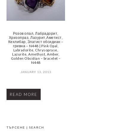
Розов опал, Лабрадорит,
Хризопраз, Лазурит,Аметист,
Кехлибар, Златист обсидиан –
гривна – N448 | Pink Opal,
Labradorite, Chrysoprase,
Lazurite, Amethyst, Amber,
Golden Obsidian – bracelet –
N448
JANUARY 13, 2013
READ MORE
PRIMARY
ТЪРСЕНЕ | SEARCH