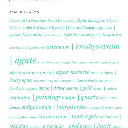
КАМЪНИ | GEMS
Ахат
Амазонит | Amazonite
Ахат Мадагаскар | Agate Madagascar
Кварц турмалин |
Рабово | Agate Rabovo
Изумруд | Emerald
quartz tourmaline
авантюрин | Aventurine
Лепидолит | lepidolite
ахат
аметист | amethyst
аквамарин | aquamarine
| agate
ахат ботсвана | agate botswana
ахат българия | agate
ахат мароко | agate morocco
ахат с друза |
bulgaria
druzy agate
дендрит ахат |
гранати | Garnet
вогесит | vogesite
друза | druse
злато | gold
dendritic agate
камея | cameo
картини | paintings
кварц | quartz
кехлибар |
лабрадорит | labradorite
amber
ларимар | larimar
лунен
мъхов ахат | moss agate
обсидиан |
камък | Moonstone
опал | opal
перли | Pearls
Obsidian
оникс | onyx
пирит |