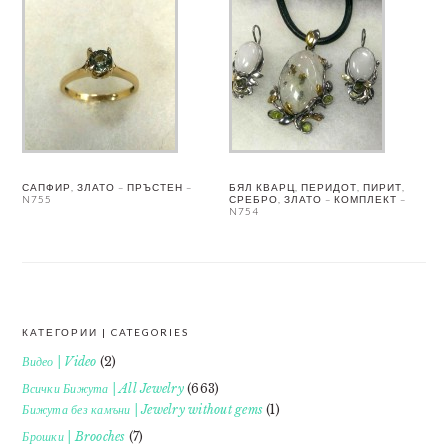
САПФИР, ЗЛАТО – ПРЪСТЕН –
БЯЛ КВАРЦ, ПЕРИДОТ, ПИРИТ,
N755
СРЕБРО, ЗЛАТО – КОМПЛЕКТ –
N754
КАТЕГОРИИ | CATEGORIES
FOOTER
Видео | Video
(2)
Всички Бижута | All Jewelry
(663)
Бижута без камъни | Jewelry without gems
(1)
Брошки | Brooches
(7)