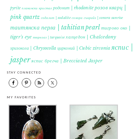
розов кварц |
родонит | rhodonite
pyrite
планински кристал
pink quartz
содалит | sodalite
сонора сънрайз | sonora sunrise
таитянска перла | tahitian pearl
тигрово око |
tiger's eye
халцедон | Chalcedony
тюркоаз | turquoise
яспис |
хризокола | Chrysocolla
цирконий | Cubic zirconia
jasper
яспис брегча | Brecciated Jasper
STAY CONNECTED
MY FAVORITES