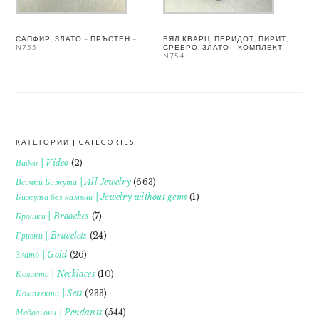
САПФИР, ЗЛАТО – ПРЪСТЕН –
БЯЛ КВАРЦ, ПЕРИДОТ, ПИРИТ,
N755
СРЕБРО, ЗЛАТО – КОМПЛЕКТ –
N754
КАТЕГОРИИ | CATEGORIES
FOOTER
Видео | Video
(2)
Всички Бижута | All Jewelry
(663)
Бижута без камъни | Jewelry without gems
(1)
Брошки | Brooches
(7)
Гривни | Bracelets
(24)
Злато | Gold
(26)
Колиета | Necklaces
(10)
Комплекти | Sets
(233)
Медальони | Pendants
(544)