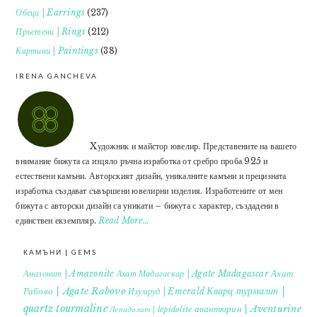
Обеци | Earrings
(237)
Пръстени | Rings
(212)
Картини | Paintings
(38)
IRENA GANCHEVA
Xудожник и майстор ювелир. Представените на вашето
внимание бижута са изцяло ръчна изработка от сребро проба 925 и
естествени камъни. Авторският дизайн, уникалните камъни и прецизната
изработка създават съвършени ювелирни изделия. Изработените от мен
бижута с авторски дизайн са уникати – бижута с характер, създадени в
единствен екземпляр.
Read More…
КАМЪНИ | GEMS
Ахат
Амазонит | Amazonite
Ахат Мадагаскар | Agate Madagascar
Кварц турмалин |
Рабово | Agate Rabovo
Изумруд | Emerald
quartz tourmaline
авантюрин | Aventurine
Лепидолит | lepidolite