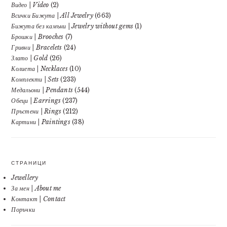
Видео | Video
(2)
Всички Бижута | All Jewelry
(663)
Бижута без камъни | Jewelry without gems
(1)
Брошки | Brooches
(7)
Гривни | Bracelets
(24)
Злато | Gold
(26)
Колиета | Necklaces
(10)
Комплекти | Sets
(233)
Медальони | Pendants
(544)
Обеци | Earrings
(237)
Пръстени | Rings
(212)
Картини | Paintings
(38)
СТРАНИЦИ
Jewellery
За мен | About me
Контакт | Contact
Поръчки