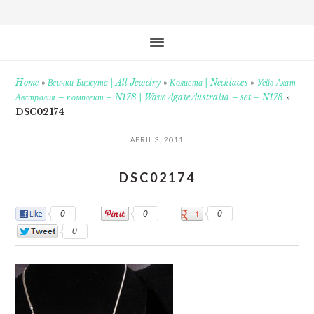
Home
»
Всички Бижута | All Jewelry
»
Колиета | Necklaces
»
Уейв Ахат
Австралия – комплект – N178 | Wave Agate Australia – set – N178
»
DSC02174
APRIL 3, 2011
DSC02174
0
0
0
0