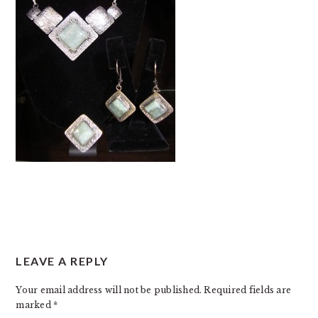
READER
LEAVE A REPLY
INTERACTIONS
Your email address will not be published.
Required fields are
marked
*