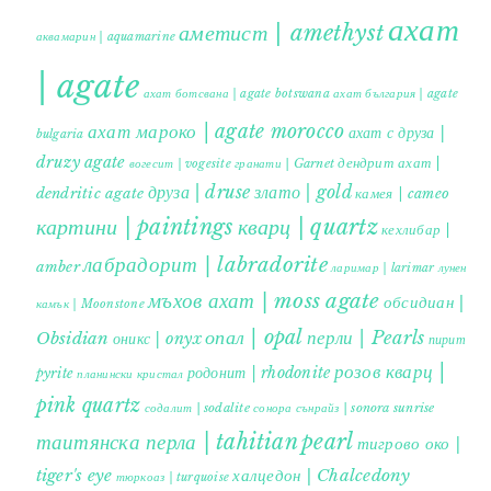
ахат
аметист | amethyst
аквамарин | aquamarine
| agate
ахат ботсвана | agate botswana
ахат българия | agate
ахат мароко | agate morocco
ахат с друза |
bulgaria
druzy agate
дендрит ахат |
гранати | Garnet
вогесит | vogesite
друза | druse
злато | gold
dendritic agate
камея | cameo
картини | paintings
кварц | quartz
кехлибар |
лабрадорит | labradorite
amber
ларимар | larimar
лунен
мъхов ахат | moss agate
обсидиан |
камък | Moonstone
опал | opal
перли | Pearls
Obsidian
оникс | onyx
пирит |
розов кварц |
родонит | rhodonite
pyrite
планински кристал
pink quartz
содалит | sodalite
сонора сънрайз | sonora sunrise
таитянска перла | tahitian pearl
тигрово око |
tiger's eye
халцедон | Chalcedony
тюркоаз | turquoise