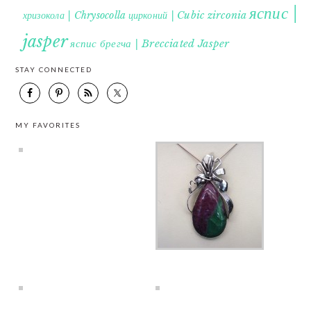
яспис |
хризокола | Chrysocolla
цирконий | Cubic zirconia
jasper
яспис брегча | Brecciated Jasper
STAY CONNECTED
MY FAVORITES