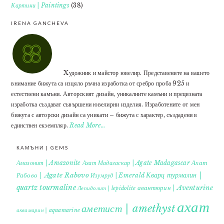
Картини | Paintings
(38)
IRENA GANCHEVA
Xудожник и майстор ювелир. Представените на вашето
внимание бижута са изцяло ръчна изработка от сребро проба 925 и
естествени камъни. Авторският дизайн, уникалните камъни и прецизната
изработка създават съвършени ювелирни изделия. Изработените от мен
бижута с авторски дизайн са уникати – бижута с характер, създадени в
единствен екземпляр.
Read More…
КАМЪНИ | GEMS
Ахат
Амазонит | Amazonite
Ахат Мадагаскар | Agate Madagascar
Кварц турмалин |
Рабово | Agate Rabovo
Изумруд | Emerald
quartz tourmaline
авантюрин | Aventurine
Лепидолит | lepidolite
ахат
аметист | amethyst
аквамарин | aquamarine