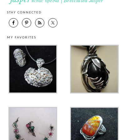
яспис брегча | Brecciated Jasper
STAY CONNECTED
MY FAVORITES