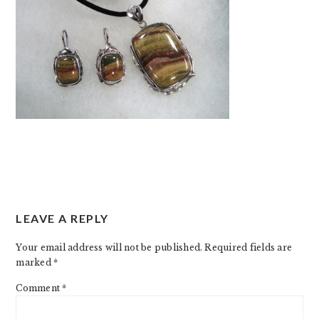
READER
LEAVE A REPLY
INTERACTIONS
Your email address will not be published.
Required fields are
marked
*
Comment
*