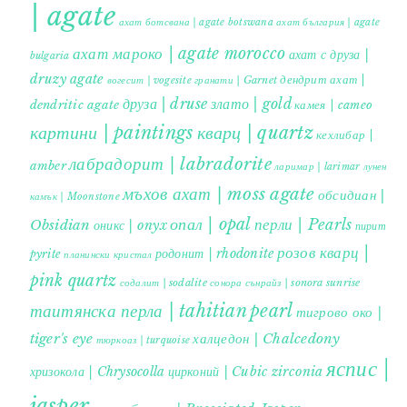
| agate
ахат ботсвана | agate botswana
ахат българия | agate
ахат мароко | agate morocco
ахат с друза |
bulgaria
druzy agate
дендрит ахат |
гранати | Garnet
вогесит | vogesite
друза | druse
злато | gold
dendritic agate
камея | cameo
картини | paintings
кварц | quartz
кехлибар |
лабрадорит | labradorite
amber
ларимар | larimar
лунен
мъхов ахат | moss agate
обсидиан |
камък | Moonstone
опал | opal
перли | Pearls
Obsidian
оникс | onyx
пирит |
розов кварц |
родонит | rhodonite
pyrite
планински кристал
pink quartz
содалит | sodalite
сонора сънрайз | sonora sunrise
таитянска перла | tahitian pearl
тигрово око |
tiger's eye
халцедон | Chalcedony
тюркоаз | turquoise
яспис |
хризокола | Chrysocolla
цирконий | Cubic zirconia
jasper