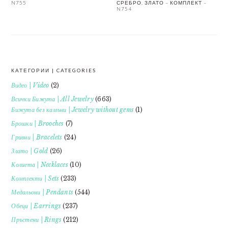
N755
СРЕБРО, ЗЛАТО – КОМПЛЕКТ –
N754
КАТЕГОРИИ | CATEGORIES
FOOTER
Видео | Video
(2)
Всички Бижута | All Jewelry
(663)
Бижута без камъни | Jewelry without gems
(1)
Брошки | Brooches
(7)
Гривни | Bracelets
(24)
Злато | Gold
(26)
Колиета | Necklaces
(10)
Комплекти | Sets
(233)
Медальони | Pendants
(544)
Обеци | Earrings
(237)
Пръстени | Rings
(212)