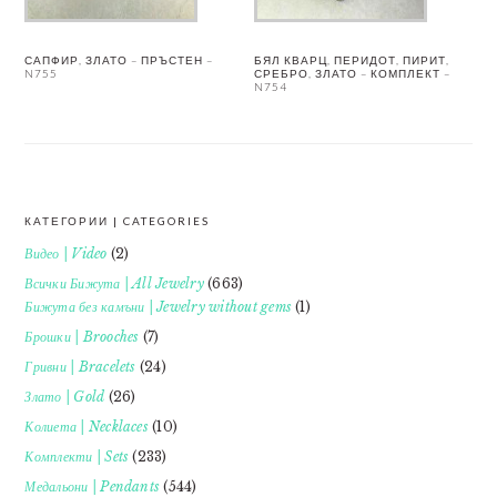
САПФИР, ЗЛАТО – ПРЪСТЕН –
БЯЛ КВАРЦ, ПЕРИДОТ, ПИРИТ,
N755
СРЕБРО, ЗЛАТО – КОМПЛЕКТ –
N754
КАТЕГОРИИ | CATEGORIES
FOOTER
Видео | Video
(2)
Всички Бижута | All Jewelry
(663)
Бижута без камъни | Jewelry without gems
(1)
Брошки | Brooches
(7)
Гривни | Bracelets
(24)
Злато | Gold
(26)
Колиета | Necklaces
(10)
Комплекти | Sets
(233)
Медальони | Pendants
(544)