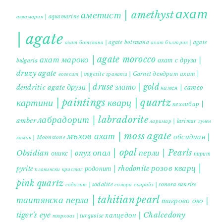
ахат
аметист | amethyst
аквамарин | aquamarine
| agate
ахат ботсвана | agate botswana
ахат българия | agate
ахат мароко | agate morocco
ахат с друза |
bulgaria
druzy agate
дендрит ахат |
гранати | Garnet
вогесит | vogesite
друза | druse
злато | gold
dendritic agate
камея | cameo
картини | paintings
кварц | quartz
кехлибар |
лабрадорит | labradorite
amber
ларимар | larimar
лунен
мъхов ахат | moss agate
обсидиан |
камък | Moonstone
опал | opal
перли | Pearls
Obsidian
оникс | onyx
пирит |
розов кварц |
родонит | rhodonite
pyrite
планински кристал
pink quartz
содалит | sodalite
сонора сънрайз | sonora sunrise
таитянска перла | tahitian pearl
тигрово око |
tiger's eye
халцедон | Chalcedony
тюркоаз | turquoise