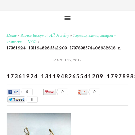
Home
»
Всички Бижута | All Jewelry
»
Тюркоаз, злато, кинцуги –
комплект – N775
»
17361924_1311948265541209_1797898574406932618_n
MARCH 19, 2017
17361924_1311948265541209_1797898
0
0
0
0