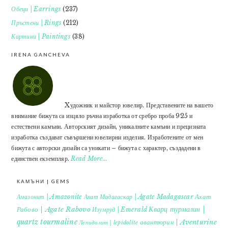
Обеци | Earrings
(237)
Пръстени | Rings
(212)
Картини | Paintings
(38)
IRENA GANCHEVA
Xудожник и майстор ювелир. Представените на вашето
внимание бижута са изцяло ръчна изработка от сребро проба 925 и
естествени камъни. Авторският дизайн, уникалните камъни и прецизната
изработка създават съвършени ювелирни изделия. Изработените от мен
бижута с авторски дизайн са уникати – бижута с характер, създадени в
единствен екземпляр.
Read More…
КАМЪНИ | GEMS
Ахат
Амазонит | Amazonite
Ахат Мадагаскар | Agate Madagascar
Кварц турмалин |
Рабово | Agate Rabovo
Изумруд | Emerald
quartz tourmaline
авантюрин | Aventurine
Лепидолит | lepidolite