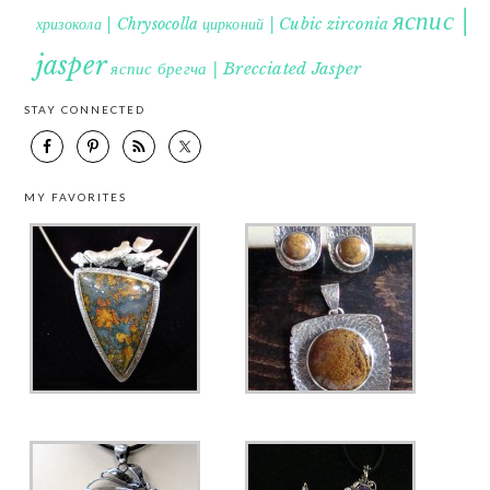
яспис |
хризокола | Chrysocolla
цирконий | Cubic zirconia
jasper
яспис брегча | Brecciated Jasper
STAY CONNECTED
MY FAVORITES