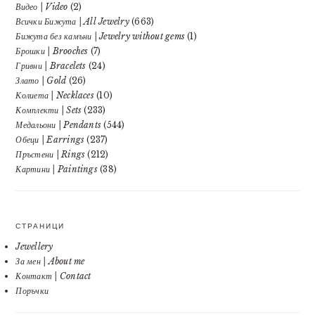
Видео | Video
(2)
Всички Бижута | All Jewelry
(663)
Бижута без камъни | Jewelry without gems
(1)
Брошки | Brooches
(7)
Гривни | Bracelets
(24)
Злато | Gold
(26)
Колиета | Necklaces
(10)
Комплекти | Sets
(233)
Медальони | Pendants
(544)
Обеци | Earrings
(237)
Пръстени | Rings
(212)
Картини | Paintings
(38)
СТРАНИЦИ
Jewellery
За мен | About me
Контакт | Contact
Поръчки