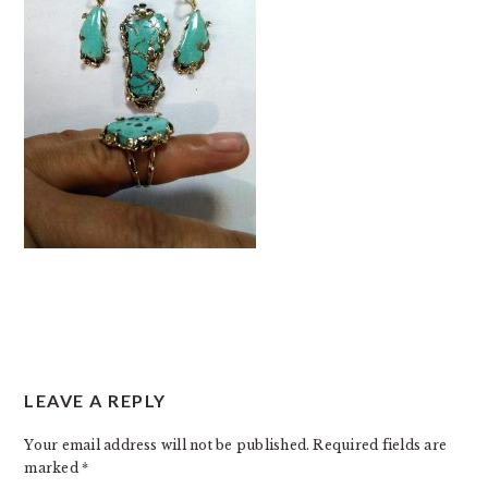
READER
LEAVE A REPLY
INTERACTIONS
Your email address will not be published.
Required fields are
marked
*