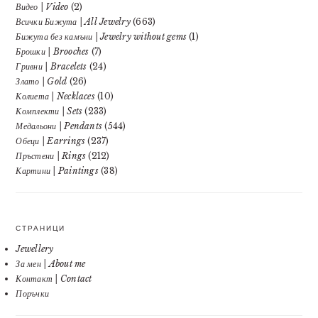
Видео | Video
(2)
Всички Бижута | All Jewelry
(663)
Бижута без камъни | Jewelry without gems
(1)
Брошки | Brooches
(7)
Гривни | Bracelets
(24)
Злато | Gold
(26)
Колиета | Necklaces
(10)
Комплекти | Sets
(233)
Медальони | Pendants
(544)
Обеци | Earrings
(237)
Пръстени | Rings
(212)
Картини | Paintings
(38)
СТРАНИЦИ
Jewellery
За мен | About me
Контакт | Contact
Поръчки