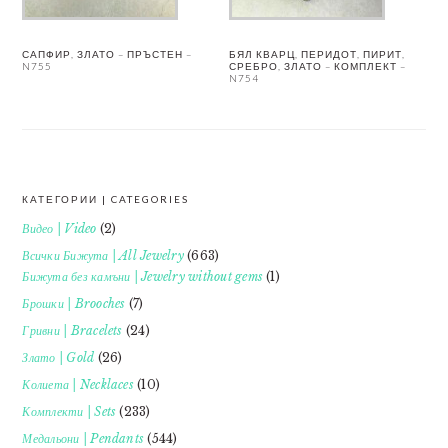
САПФИР, ЗЛАТО – ПРЪСТЕН –
БЯЛ КВАРЦ, ПЕРИДОТ, ПИРИТ,
N755
СРЕБРО, ЗЛАТО – КОМПЛЕКТ –
N754
КАТЕГОРИИ | CATEGORIES
FOOTER
Видео | Video
(2)
Всички Бижута | All Jewelry
(663)
Бижута без камъни | Jewelry without gems
(1)
Брошки | Brooches
(7)
Гривни | Bracelets
(24)
Злато | Gold
(26)
Колиета | Necklaces
(10)
Комплекти | Sets
(233)
Медальони | Pendants
(544)