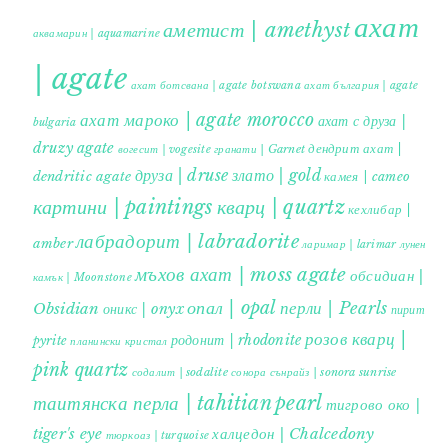
ахат
аметист | amethyst
аквамарин | aquamarine
| agate
ахат ботсвана | agate botswana
ахат българия | agate
ахат мароко | agate morocco
ахат с друза |
bulgaria
druzy agate
дендрит ахат |
гранати | Garnet
вогесит | vogesite
друза | druse
злато | gold
dendritic agate
камея | cameo
картини | paintings
кварц | quartz
кехлибар |
лабрадорит | labradorite
amber
ларимар | larimar
лунен
мъхов ахат | moss agate
обсидиан |
камък | Moonstone
опал | opal
перли | Pearls
Obsidian
оникс | onyx
пирит |
розов кварц |
родонит | rhodonite
pyrite
планински кристал
pink quartz
содалит | sodalite
сонора сънрайз | sonora sunrise
таитянска перла | tahitian pearl
тигрово око |
tiger's eye
халцедон | Chalcedony
тюркоаз | turquoise