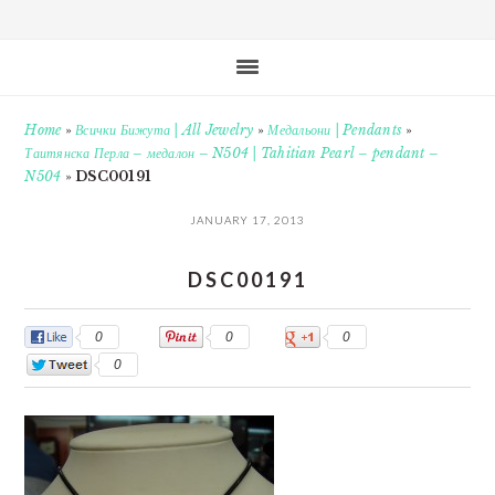
Home
»
Всички Бижута | All Jewelry
»
Медальони | Pendants
»
Таитянска Перла – медалон – N504 | Tahitian Pearl – pendant –
N504
»
DSC00191
JANUARY 17, 2013
DSC00191
0
0
0
0