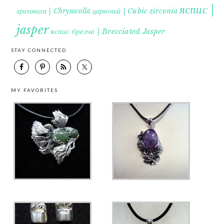
яспис |
хризокола | Chrysocolla
цирконий | Cubic zirconia
jasper
яспис брегча | Brecciated Jasper
STAY CONNECTED
MY FAVORITES