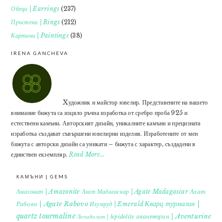
Обеци | Earrings
(237)
Пръстени | Rings
(212)
Картини | Paintings
(38)
IRENA GANCHEVA
Xудожник и майстор ювелир. Представените на вашето
внимание бижута са изцяло ръчна изработка от сребро проба 925 и
естествени камъни. Авторският дизайн, уникалните камъни и прецизната
изработка създават съвършени ювелирни изделия. Изработените от мен
бижута с авторски дизайн са уникати – бижута с характер, създадени в
единствен екземпляр.
Read More…
КАМЪНИ | GEMS
Ахат
Амазонит | Amazonite
Ахат Мадагаскар | Agate Madagascar
Кварц турмалин |
Рабово | Agate Rabovo
Изумруд | Emerald
quartz tourmaline
авантюрин | Aventurine
Лепидолит | lepidolite