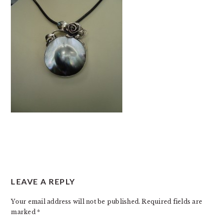
READER
LEAVE A REPLY
INTERACTIONS
Your email address will not be published.
Required fields are
marked
*